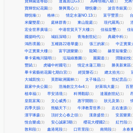
寶輝園道尊邸
達麗居山G3
高峰領袖八期
允將
(1)
(1)
(1)
寶輝世紀花園
磐興寬心
聯悦馨
波音市銀翼
(1)
(1)
(2)
(1)
聯悦臻
格林
情定水蓮NO.13
富宇豐景
(1)
(1)
(1)
(1)
米蘭雙星
庭林群青
東山龍庭
現代羅馬
(1)
(1)
(1)
(1)
宏全世界廣場
中港世貿天下大樓
佳福皇璽
佳
(1)
(2)
(1)
國揚時代
城鈺深晴
青海創世紀
典藏中科
(1)
(1)
(1)
(1)
鴻邑璞麗
五權路22巷華廈
張三的家
中正實業
(1)
(1)
(1)
中正實業大樓
富宇讀樂樂
龍閣
赫里翁臻愛
(1)
(1)
(1)
(1)
畢卡索梅川陽明
泓瑞綠雅圖
麗園道
潤隆鉑悅
(1)
(1)
(1)
(
豐賦
虎嘯中村國宅
情定水蓮三期
勝美新東區
(1)
(1)
(1)
(
畢卡索藝術花園七期白宮
經貿磐石
總太拾光
(1)
(1)
(1)
大城凱悅
英郡歐洲園林
太子臻品
世紀雲品
(1)
(1)
(1)
(1)
親家中央公園
浩瀚創立方4x4
好萊塢大廈
百
(1)
(1)
(1)
植幸福
早安清境
科博觀邸
達麗創世紀
(1)
(1)
(1)
(1)
皇凱富寓
文心威秀
惠宇開朗
狀元及第
(1)
(1)
(1)
(1)
四季天韻
熊貓天下
牛津教育世界
左右逢源
(1)
(1)
(1)
(1)
漢宇琢森
頂好文心春之頌
漢唐盛世
安居樂業
(1)
(1)
(1)
(
悅合樂成
安心誠家3期
櫻花大櫻國2
紅竹段
(3)
(2)
(1)
(2)
敦和段
鑫港尾段
口宵里段
南簡段
永春
(1)
(1)
(1)
(1)