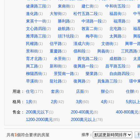
健康路三段
東南街
建仁街
中和街五段
(2)
(1)
(1)
(1)
進化路
大智街
松竹五路二段
福昌街
中
(1)
(2)
(1)
(1)
東英十一街
勝利路
中清路一段
福潭路
(1)
(2)
(2)
(1)
文心路四段
啟航路
敦富二街
北屯路
福
(2)
(1)
(1)
(1)
雅潭路三段
頭汴坑段
梅亭街
太興路
興
(2)
(2)
(1)
(1)
民權路
信平路
漢成六街
文德街
興華一
(1)
(1)
(1)
(1)
景和街
重慶路
倡和段
興義街
三民西路
(1)
(1)
(1)
(1)
(
育才北路
水景街
西屯路二段
成都路
太
(1)
(1)
(1)
(1)
興工路
新和街
復興路一段
昌平路五段
(1)
(1)
(1)
(1)
柳陽西街
景賢南一路
樂業路
自由路四段
(1)
(1)
(1)
(1)
旱溪街
龍社路
復興路
員集路三段
環中
(3)
(1)
(2)
(1)
用途：
住宅
套房
店面
辦公
住辦
(177)
(3)
(9)
(5)
(4)
格局：
1房
2房
3房
4房
5房以
(8)
(42)
(60)
(41)
售金：
200萬元以下
200-400萬元
400-800萬元
(1)
(6)
1200-2000萬元
2000萬元以上
(85)
(78)
共有
1
個符合要求的房屋
排序：