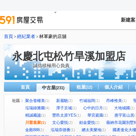
新建案
首頁
經紀業者
林軍豪的店舖
>
>
永慶北屯松竹旱溪加盟店
誠信積極用心負責
首頁
租屋
個人介紹
中古屋
(12)
(231)
社區：
聚合發權美
新麗馳
竹城福岡
昂峰惟美
(1)
(2)
(1)
(1)
泓瑞綠雅圖
潭子京城
心中的日月
大地城國
(4)
(1)
(1)
(1)
精誠藏謐
豐邑太原YES
華宮庭園
惠宇富山居
(1)
(1)
(1)
(
川普皇家
(1)
文心愛悦
鉑金愛悦
薇納市花園別墅
(2)
(2)
金殿888
泓瑞崇德薈
總太美樂地
國產進化大
(1)
(1)
(1)