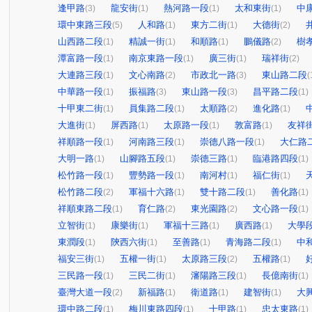
逢甲路
龍安街
熱河路一段
太和東街
中
(3)
(1)
(1)
(1)
環中東路三段
人和路
東方二街
大德街
(5)
(1)
(1)
(2)
山西路二段
精誠一街
和順路
鵬儀路
樹
(1)
(1)
(1)
(2)
潭富路一段
南京東路一段
廣三街
瑞祥街
(1)
(1)
(1)
(2)
大連路三段
文心南路
市政北一路
東山路二段
(1)
(2)
(3)
(
中華路一段
振福路
東山路一段
昌平路二段
(1)
(3)
(3)
(1)
十甲東二街
員集路二段
太順路
進化路
(1)
(1)
(2)
(1)
大進街
屏西路
太原路一段
敦富路
友祥
(1)
(1)
(1)
(1)
祥順路一段
河南路三段
崇德八路一段
大仁路
(1)
(1)
(1)
大明一路
山腳路五段
崇德三路
臨港路四段
(1)
(1)
(1)
(1)
松竹路一段
豐勢路一段
南河村
福仁街
(1)
(1)
(1)
(1)
松竹路二段
軍福十六路
雙十路二段
善化路
(2)
(1)
(1)
(1)
祥順東路二段
育仁路
東光園路
文心路一段
(1)
(2)
(2)
(1)
立智街
康樂街
軍福十三路
廣西路
大學
(1)
(1)
(1)
(1)
東潤段
陝西六街
至善路
青海路二段
中
(1)
(1)
(1)
(1)
福安三街
五權一街
太原路三段
五權路
(1)
(1)
(2)
(1)
三民路一段
三民二街
瀋陽路三段
長億南街
(1)
(1)
(1)
(1)
臺灣大道一段
新福路
衛道路
建智街
大
(2)
(1)
(1)
(1)
環中路二段
梅川東路四段
十甲路
忠太東路
(1)
(1)
(1)
(1)