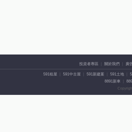
投資者專區
關於我們
廣
591租屋
591中古屋
591新建案
591土地
8891新車
88
Copyrigh