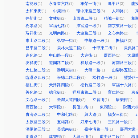
南簡段
永春東六路
軍榮一街
逢甲路
龍
(1)
(1)
(4)
(3)
太和東街
中康街
環中東路三段
人和路
(1)
(1)
(6)
(1)
井新街
文林街
山西路二段
精誠一街
和
(1)
(2)
(1)
(1)
樹孝路
軍福七路
潭富路一段
南京東路一段
(4)
(1)
(1)
(1)
瑞祥街
光明南路
大連路三段
文心南路
(2)
(1)
(1)
(2)
東山路二段
弘智一街
中華路一段
振福路
(1)
(1)
(1)
(3)
昌平路二段
員林大道二段
十甲東二街
員集路
(1)
(1)
(1)
進化路
中山路一段
大進街
屏西路
太原
(1)
(1)
(1)
(1)
友祥街
遊園路二段
祥順路一段
河南路三段
(1)
(2)
(1)
(1)
大仁路二段
黎明東街
大明一路
山腳路五段
(2)
(1)
(1)
(1)
臨港路四段
崇德二路二段
松竹路一段
豐勢路
(1)
(1)
(1)
福仁街
天津路四段
松竹路二段
軍福十六路
(1)
(1)
(2)
(1)
善化路
德化街
祥順東路二段
育仁路
東
(1)
(1)
(1)
(2)
文心路一段
臺灣大道四段
立智街
康樂街
(1)
(2)
(1)
(1)
廣西路
大學段
長億九街
東潤段
陝西六
(1)
(1)
(1)
(1)
青海路二段
中和七路
興大路
福安三街
(1)
(1)
(2)
(1)
太原路三段
五權路
好來七街
三民路一段
(2)
(1)
(1)
(1)
瀋陽路三段
長億南街
臺中港路一段
臺灣大道
(1)
(1)
(1)
衛道路
建智街
大興五街
環中路二段
梅
(1)
(1)
(1)
(1)