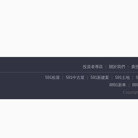
投資者專區
關於我們
廣
591租屋
591中古屋
591新建案
591土地
8891新車
88
Copyrigh