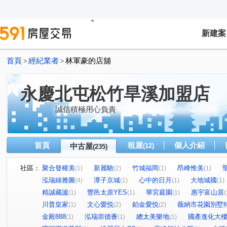
新建案
首頁
經紀業者
林軍豪的店舖
>
>
永慶北屯松竹旱溪加盟店
誠信積極用心負責
首頁
租屋
個人介紹
中古屋
(12)
(235)
社區：
聚合發權美
新麗馳
竹城福岡
昂峰惟美
(1)
(2)
(1)
(1)
泓瑞綠雅圖
潭子京城
心中的日月
大地城國
(4)
(1)
(1)
(1)
精誠藏謐
豐邑太原YES
華宮庭園
惠宇富山居
(1)
(1)
(1)
(
川普皇家
文心愛悦
鉑金愛悦
薇納市花園別墅
(1)
(2)
(2)
金殿888
泓瑞崇德薈
總太美樂地
國產進化大
(1)
(1)
(1)