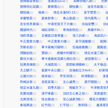
寶輝園道尊邸
達麗居山G3
高峰領袖八期
允將
(1)
(1)
(1)
寶輝世紀花園
磐興寬心
聯悦馨
波音市銀翼
(1)
(1)
(2)
(1)
聯悦臻
格林
情定水蓮NO.13
富宇豐景
(1)
(1)
(1)
(1)
米蘭雙星
庭林群青
東山龍庭
現代羅馬
(1)
(1)
(1)
(1)
宏全世界廣場
中港世貿天下大樓
佳福皇璽
佳
(1)
(2)
(1)
國揚時代
城鈺深晴
青海創世紀
典藏中科
(1)
(1)
(1)
(1)
鴻邑璞麗
五權路22巷華廈
張三的家
海拔四八
(1)
(1)
(1)
中正實業大樓
中正實業大樓
富宇讀樂樂
龍閣
(1)
(1)
(1)
(
芳鄰名邸
畢卡索梅川陽明
泓瑞綠雅圖
麗園道
(2)
(1)
(1)
(
潤隆鉑悦
豐賦
虎嘯中村國宅
情定水蓮三期
(1)
(1)
(1)
(1)
聚佳大值
畢卡索藝術花園七期白宮
經貿磐石
(1)
(1)
(1)
冠勇美臻館
大城凱悅
英郡歐洲園林
太子臻品
(1)
(1)
(1)
(
天之驕子
親家中央公園
浩瀚創立方4x4
好萊
(1)
(1)
(1)
公園大街
植幸福
早安清境
科博觀邸
達
(1)
(1)
(1)
(1)
昂峰詠青
皇凱富寓
文心威秀
惠宇開朗
(1)
(1)
(1)
(1)
情定水蓮九期
四季天韻
熊貓天下
牛津教育世
(1)
(1)
(1)
良聚知樂
漢宇琢森
頂好文心春之頌
漢唐盛世
(1)
(1)
(1)
(
允將澄境
悅合樂成
安心誠家3期
櫻花大櫻國2
(1)
(3)
(2)
(
春福興波
紅竹段
仁平段
敦和段
鑫港尾
(1)
(2)
(1)
(1)