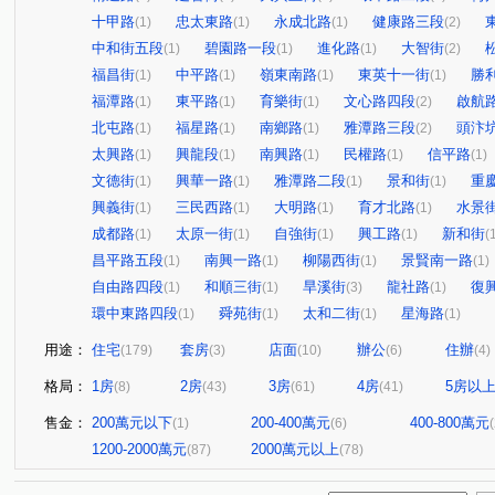
十甲路
忠太東路
永成北路
健康路三段
(1)
(1)
(1)
(2)
中和街五段
碧園路一段
進化路
大智街
(1)
(1)
(1)
(2)
福昌街
中平路
嶺東南路
東英十一街
勝
(1)
(1)
(1)
(1)
福潭路
東平路
育樂街
文心路四段
啟航
(1)
(1)
(1)
(2)
北屯路
福星路
南鄉路
雅潭路三段
頭汴
(1)
(1)
(1)
(2)
太興路
興龍段
南興路
民權路
信平路
(1)
(1)
(1)
(1)
(1)
文德街
興華一路
雅潭路二段
景和街
重
(1)
(1)
(1)
(1)
興義街
三民西路
大明路
育才北路
水景
(1)
(1)
(1)
(1)
成都路
太原一街
自強街
興工路
新和街
(1)
(1)
(1)
(1)
(
昌平路五段
南興一路
柳陽西街
景賢南一路
(1)
(1)
(1)
(1)
自由路四段
和順三街
旱溪街
龍社路
復
(1)
(1)
(3)
(1)
環中東路四段
舜苑街
太和二街
星海路
(1)
(1)
(1)
(1)
用途：
住宅
套房
店面
辦公
住辦
(179)
(3)
(10)
(6)
(4)
格局：
1房
2房
3房
4房
5房以
(8)
(43)
(61)
(41)
售金：
200萬元以下
200-400萬元
400-800萬元
(1)
(6)
1200-2000萬元
2000萬元以上
(87)
(78)