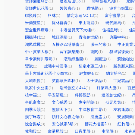
寶輝園道尊邸
達麗居山G3
高峰領袖八期
允將
(1)
(1)
(1)
寶輝世紀花園
磐興寬心
聯悦馨
波音市銀翼
(1)
(1)
(2)
(1)
聯悦臻
格林
情定水蓮NO.13
富宇豐景
(1)
(1)
(1)
(1)
米蘭雙星
庭林群青
東山龍庭
現代羅馬
(1)
(1)
(1)
(1)
宏全世界廣場
中港世貿天下大樓
佳福皇璽
佳
(1)
(2)
(1)
國揚時代
城鈺深晴
青海創世紀
典藏中科
(1)
(1)
(1)
(1)
鴻邑璞麗
五權路22巷華廈
張三的家
中正實業
(1)
(1)
(1)
中正實業大樓
富宇讀樂樂
龍閣
赫里翁臻愛
(1)
(1)
(1)
(1)
畢卡索梅川陽明
泓瑞綠雅圖
麗園道
潤隆鉑悅
(1)
(1)
(1)
(
豐賦
虎嘯中村國宅
情定水蓮三期
勝美新東區
(1)
(1)
(1)
(
畢卡索藝術花園七期白宮
經貿磐石
總太拾光
(1)
(1)
(1)
大城凱悅
英郡歐洲園林
太子臻品
世紀雲品
(1)
(1)
(1)
(1)
親家中央公園
浩瀚創立方4x4
好萊塢大廈
百
(1)
(1)
(1)
植幸福
早安清境
科博觀邸
達麗創世紀
(1)
(1)
(1)
(1)
皇凱富寓
文心威秀
惠宇開朗
狀元及第
(1)
(1)
(1)
(1)
四季天韻
熊貓天下
牛津教育世界
左右逢源
(1)
(1)
(1)
(1)
漢宇琢森
頂好文心春之頌
漢唐盛世
安居樂業
(1)
(1)
(1)
(
悅合樂成
安心誠家3期
櫻花大櫻國2
紅竹段
(3)
(2)
(1)
(2)
敦和段
鑫港尾段
口宵里段
南簡段
永春
(1)
(1)
(1)
(1)