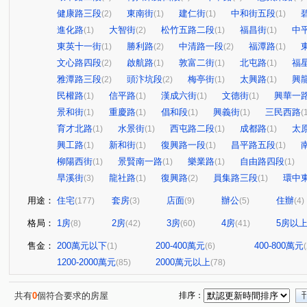
健康路三段
東南街
建仁街
中和街五段
(2)
(1)
(1)
(1)
進化路
大智街
松竹五路二段
福昌街
中
(1)
(2)
(1)
(1)
東英十一街
勝利路
中清路一段
福潭路
(1)
(2)
(2)
(1)
文心路四段
啟航路
敦富二街
北屯路
福
(2)
(1)
(1)
(1)
雅潭路三段
頭汴坑段
梅亭街
太興路
興
(2)
(2)
(1)
(1)
民權路
信平路
漢成六街
文德街
興華一
(1)
(1)
(1)
(1)
景和街
重慶路
倡和段
興義街
三民西路
(1)
(1)
(1)
(1)
(
育才北路
水景街
西屯路二段
成都路
太
(1)
(1)
(1)
(1)
興工路
新和街
復興路一段
昌平路五段
(1)
(1)
(1)
(1)
柳陽西街
景賢南一路
樂業路
自由路四段
(1)
(1)
(1)
(1)
旱溪街
龍社路
復興路
員集路三段
環中
(3)
(1)
(2)
(1)
用途：
住宅
套房
店面
辦公
住辦
(177)
(3)
(9)
(5)
(4)
格局：
1房
2房
3房
4房
5房以
(8)
(42)
(60)
(41)
售金：
200萬元以下
200-400萬元
400-800萬元
(1)
(6)
1200-2000萬元
2000萬元以上
(85)
(78)
共有
0
個符合要求的房屋
排序：