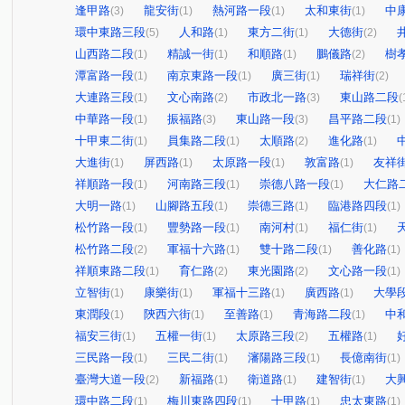
逢甲路
龍安街
熱河路一段
太和東街
中
(3)
(1)
(1)
(1)
環中東路三段
人和路
東方二街
大德街
(5)
(1)
(1)
(2)
山西路二段
精誠一街
和順路
鵬儀路
樹
(1)
(1)
(1)
(2)
潭富路一段
南京東路一段
廣三街
瑞祥街
(1)
(1)
(1)
(2)
大連路三段
文心南路
市政北一路
東山路二段
(1)
(2)
(3)
(
中華路一段
振福路
東山路一段
昌平路二段
(1)
(3)
(3)
(1)
十甲東二街
員集路二段
太順路
進化路
(1)
(1)
(2)
(1)
大進街
屏西路
太原路一段
敦富路
友祥
(1)
(1)
(1)
(1)
祥順路一段
河南路三段
崇德八路一段
大仁路
(1)
(1)
(1)
大明一路
山腳路五段
崇德三路
臨港路四段
(1)
(1)
(1)
(1)
松竹路一段
豐勢路一段
南河村
福仁街
(1)
(1)
(1)
(1)
松竹路二段
軍福十六路
雙十路二段
善化路
(2)
(1)
(1)
(1)
祥順東路二段
育仁路
東光園路
文心路一段
(1)
(2)
(2)
(1)
立智街
康樂街
軍福十三路
廣西路
大學
(1)
(1)
(1)
(1)
東潤段
陝西六街
至善路
青海路二段
中
(1)
(1)
(1)
(1)
福安三街
五權一街
太原路三段
五權路
(1)
(1)
(2)
(1)
三民路一段
三民二街
瀋陽路三段
長億南街
(1)
(1)
(1)
(1)
臺灣大道一段
新福路
衛道路
建智街
大
(2)
(1)
(1)
(1)
環中路二段
梅川東路四段
十甲路
忠太東路
(1)
(1)
(1)
(1)