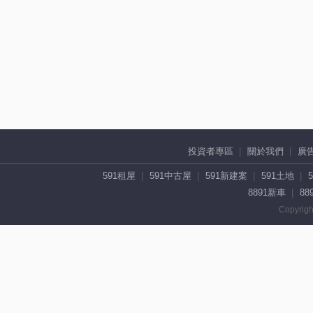
投資者專區
關於我們
廣
591租屋
591中古屋
591新建案
591土地
8891新車
88
Copyrigh