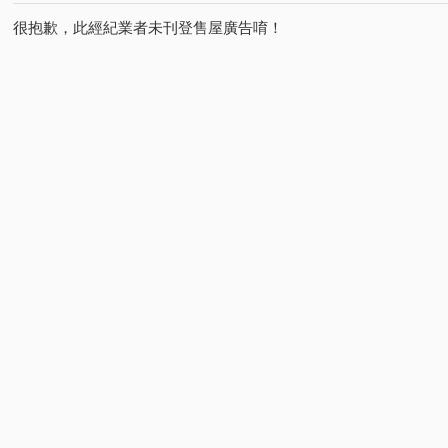
很抱歉，此經紀業者未刊登售屋廣告唷！