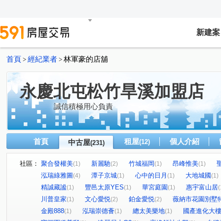
新建案
首頁
經紀業者
林軍豪的店舖
>
>
永慶北屯松竹旱溪加盟店
誠信積極用心負責
首頁
租屋
個人介紹
中古屋
(12)
(231)
社區：
聚合發權美
新麗馳
竹城福岡
昂峰惟美
(1)
(2)
(1)
(1)
泓瑞綠雅圖
潭子京城
心中的日月
大地城國
(4)
(1)
(1)
(1)
精誠藏謐
豐邑太原YES
華宮庭園
惠宇富山居
(1)
(1)
(1)
(
川普皇家
文心愛悦
鉑金愛悦
薇納市花園別墅
(1)
(2)
(2)
金殿888
泓瑞崇德薈
總太美樂地
國產進化大
(1)
(1)
(1)