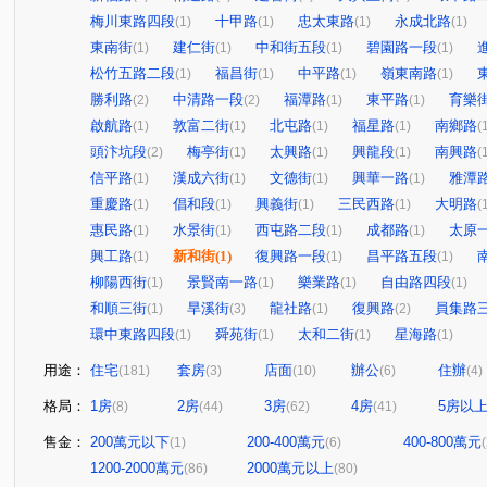
梅川東路四段
十甲路
忠太東路
永成北路
(1)
(1)
(1)
(1)
東南街
建仁街
中和街五段
碧園路一段
(1)
(1)
(1)
(1)
松竹五路二段
福昌街
中平路
嶺東南路
(1)
(1)
(1)
(1)
勝利路
中清路一段
福潭路
東平路
育樂
(2)
(2)
(1)
(1)
啟航路
敦富二街
北屯路
福星路
南鄉路
(1)
(1)
(1)
(1)
(
頭汴坑段
梅亭街
太興路
興龍段
南興路
(2)
(1)
(1)
(1)
(
信平路
漢成六街
文德街
興華一路
雅潭
(1)
(1)
(1)
(1)
重慶路
倡和段
興義街
三民西路
大明路
(1)
(1)
(1)
(1)
(
惠民路
水景街
西屯路二段
成都路
太原
(1)
(1)
(1)
(1)
興工路
新和街
(1)
復興路一段
昌平路五段
(1)
(1)
(1)
柳陽西街
景賢南一路
樂業路
自由路四段
(1)
(1)
(1)
(1)
和順三街
旱溪街
龍社路
復興路
員集路
(1)
(3)
(1)
(2)
環中東路四段
舜苑街
太和二街
星海路
(1)
(1)
(1)
(1)
用途：
住宅
套房
店面
辦公
住辦
(181)
(3)
(10)
(6)
(4)
格局：
1房
2房
3房
4房
5房以
(8)
(44)
(62)
(41)
售金：
200萬元以下
200-400萬元
400-800萬元
(1)
(6)
1200-2000萬元
2000萬元以上
(86)
(80)