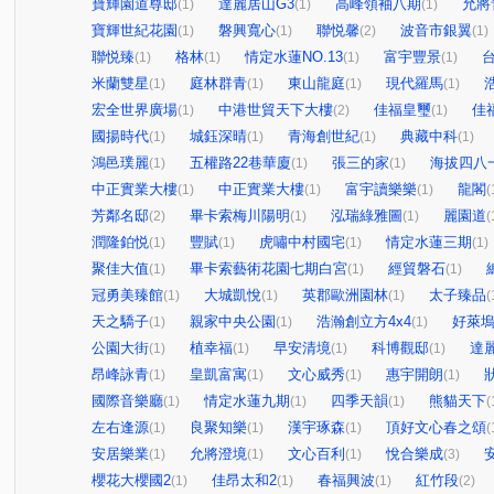
寶輝園道尊邸
達麗居山G3
高峰領袖八期
允將
(1)
(1)
(1)
寶輝世紀花園
磐興寬心
聯悦馨
波音市銀翼
(1)
(1)
(2)
(1)
聯悦臻
格林
情定水蓮NO.13
富宇豐景
(1)
(1)
(1)
(1)
米蘭雙星
庭林群青
東山龍庭
現代羅馬
(1)
(1)
(1)
(1)
宏全世界廣場
中港世貿天下大樓
佳福皇璽
佳
(1)
(2)
(1)
國揚時代
城鈺深晴
青海創世紀
典藏中科
(1)
(1)
(1)
(1)
鴻邑璞麗
五權路22巷華廈
張三的家
海拔四八
(1)
(1)
(1)
中正實業大樓
中正實業大樓
富宇讀樂樂
龍閣
(1)
(1)
(1)
(
芳鄰名邸
畢卡索梅川陽明
泓瑞綠雅圖
麗園道
(2)
(1)
(1)
(
潤隆鉑悦
豐賦
虎嘯中村國宅
情定水蓮三期
(1)
(1)
(1)
(1)
聚佳大值
畢卡索藝術花園七期白宮
經貿磐石
(1)
(1)
(1)
冠勇美臻館
大城凱悅
英郡歐洲園林
太子臻品
(1)
(1)
(1)
(
天之驕子
親家中央公園
浩瀚創立方4x4
好萊
(1)
(1)
(1)
公園大街
植幸福
早安清境
科博觀邸
達
(1)
(1)
(1)
(1)
昂峰詠青
皇凱富寓
文心威秀
惠宇開朗
(1)
(1)
(1)
(1)
國際音樂廳
情定水蓮九期
四季天韻
熊貓天下
(1)
(1)
(1)
(
左右逢源
良聚知樂
漢宇琢森
頂好文心春之頌
(1)
(1)
(1)
(
安居樂業
允將澄境
文心百利
悅合樂成
(1)
(1)
(1)
(3)
櫻花大櫻國2
佳昂太和2
春福興波
紅竹段
(1)
(1)
(1)
(2)