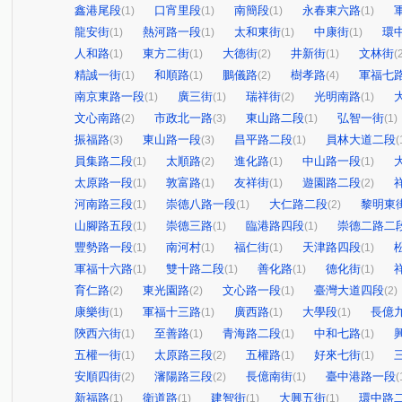
鑫港尾段
口宵里段
南簡段
永春東六路
(1)
(1)
(1)
(1)
龍安街
熱河路一段
太和東街
中康街
環
(1)
(1)
(1)
(1)
人和路
東方二街
大德街
井新街
文林街
(1)
(1)
(2)
(1)
(
精誠一街
和順路
鵬儀路
樹孝路
軍福七
(1)
(1)
(2)
(4)
南京東路一段
廣三街
瑞祥街
光明南路
(1)
(1)
(2)
(1)
文心南路
市政北一路
東山路二段
弘智一街
(2)
(3)
(1)
(1)
振福路
東山路一段
昌平路二段
員林大道二段
(3)
(3)
(1)
(
員集路二段
太順路
進化路
中山路一段
(1)
(2)
(1)
(1)
太原路一段
敦富路
友祥街
遊園路二段
(1)
(1)
(1)
(2)
河南路三段
崇德八路一段
大仁路二段
黎明東
(1)
(1)
(2)
山腳路五段
崇德三路
臨港路四段
崇德二路二
(1)
(1)
(1)
豐勢路一段
南河村
福仁街
天津路四段
(1)
(1)
(1)
(1)
軍福十六路
雙十路二段
善化路
德化街
(1)
(1)
(1)
(1)
育仁路
東光園路
文心路一段
臺灣大道四段
(2)
(2)
(1)
(2)
康樂街
軍福十三路
廣西路
大學段
長億
(1)
(1)
(1)
(1)
陝西六街
至善路
青海路二段
中和七路
(1)
(1)
(1)
(1)
五權一街
太原路三段
五權路
好來七街
(1)
(2)
(1)
(1)
安順四街
瀋陽路三段
長億南街
臺中港路一段
(2)
(2)
(1)
(
新福路
衛道路
建智街
大興五街
環中路
(1)
(1)
(1)
(1)