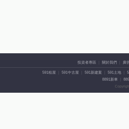
投資者專區
關於我們
廣
591租屋
591中古屋
591新建案
591土地
8891新車
88
Copyrigh