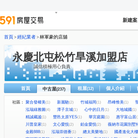
新建案
首頁
經紀業者
林軍豪的店舖
>
>
永慶北屯松竹旱溪加盟店
誠信積極用心負責
首頁
租屋
個人介紹
中古屋
(12)
(237)
社區：
聚合發權美
新麗馳
竹城福岡
昂峰惟美
(1)
(2)
(1)
(1)
泓瑞綠雅圖
潭子京城
心中的日月
大地城國
(4)
(1)
(1)
(1)
精誠藏謐
豐邑太原YES
華宮庭園
惠宇富山居
(1)
(1)
(1)
(
川普皇家
文心愛悦
鉑金愛悦
薇納市花園別墅
(1)
(2)
(2)
金殿888
泓瑞崇德薈
總太美樂地
國產進化大
(1)
(1)
(1)