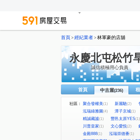
首頁
經紀業者
林軍豪的店舖
>
>
永慶北屯松竹
誠信積極用心負責
首頁
中古屋
(236)
社區：
聚合發權美
新麗馳
(1)
(2)
泓瑞綠雅圖
潭子京城
(4)
(1)
精誠藏謐
豐邑太原YES
(1)
(1)
川普皇家
文心愛悦
(1)
(2)
金殿888
泓瑞崇德薈
(1)
(1)