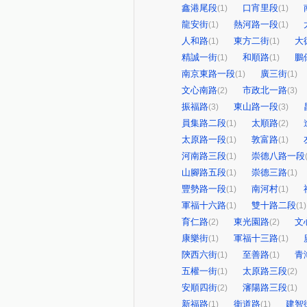
鑫港尾段
口宵里段
(1)
(1)
龍安街
熱河路一段
(1)
(1)
人和路
東方二街
大
(1)
(1)
精誠一街
和順路
鵬
(1)
(1)
南京東路一段
廣三街
(1)
(1)
文心南路
市政北一路
(2)
(3)
振福路
東山路一段
(3)
(3)
員集路二段
太順路
(1)
(2)
太原路一段
敦富路
(1)
(1)
河南路三段
崇德八路一段
(1)
山腳路五段
崇德三路
(1)
(1)
豐勢路一段
南河村
(1)
(1)
軍福十六路
雙十路二段
(1)
(1)
育仁路
東光園路
文
(2)
(2)
康樂街
軍福十三路
(1)
(1)
陝西六街
至善路
青
(1)
(1)
五權一街
太原路三段
(1)
(2)
安順四街
瀋陽路三段
(2)
(1)
新福路
衛道路
建智
(1)
(1)