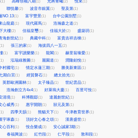
3
高峰領袖八期
允將青曦
悅來
(1)
(1)
(2)
(1)
聯悦馨
波音市銀翼
聖及第
(2)
(1)
(1)
NO.13
富宇豐景
台中公園別墅
(1)
(1)
(1)
東山龍庭
現代羅馬
浩瀚森之道
(1)
(1)
(2)
下大樓
佳福皇璽
佳福大於
盛築玥
(2)
(1)
(2)
(1)
青海創世紀
典藏中科
富貴吉祥吉棟
(1)
(1)
(1)
張三的家
海拔四八一五
(1)
(1)
(2)
樓
富宇讀樂樂
龍閣
赫里翁臻愛
(1)
(1)
(1)
(1)
泓瑞綠雅圖
麗園道
潤隆鉑悅
(1)
(1)
(1)
(1)
中村國宅
情定水蓮三期
勝美新東區
(1)
(1)
(1)
七期白宮
經貿磐石
總太拾光
(1)
(1)
(1)
英郡歐洲園林
太子臻品
世紀雲品
(1)
(1)
(1)
浩瀚創立方4x4
好萊塢大廈
百昱可悅
(1)
(1)
(1)
安清境
科博觀邸
達麗創世紀
(1)
(1)
(1)
文心威秀
惠宇開朗
狀元及第
(1)
(1)
(1)
四季天韻
熊貓天下
牛津教育世界
(1)
(1)
(1)
(1)
漢宇琢森
頂好文心春之頌
漢唐盛世
(1)
(1)
(1)
文心百利
悅合樂成
安心誠家3期
(1)
(3)
(2)
春福興波
紅竹段
仁平段
敦和段
(1)
(2)
(1)
(1)