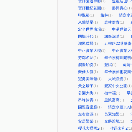
寶輝園道尊邸
達麗居山G
(1)
寶輝世紀花園
磐興寬心
(1)
(1)
聯悦臻
格林
情定水蓮
(1)
(1)
米蘭雙星
庭林群青
(1)
(1)
宏全世界廣場
中港世貿天
(1)
國揚時代
城鈺深晴
(1)
(1)
鴻邑璞麗
五權路22巷華廈
(1)
中正實業大樓
中正實業大
(1)
芳鄰名邸
畢卡索梅川陽明
(2)
潤隆鉑悦
豐賦
虎嘯
(1)
(1)
聚佳大值
畢卡索藝術花園
(1)
冠勇美臻館
大城凱悅
(1)
(1)
天之驕子
親家中央公園
(1)
(1)
公園大街
植幸福
早
(1)
(1)
昂峰詠青
皇凱富寓
(1)
(1)
國際音樂廳
情定水蓮九期
(1)
左右逢源
良聚知樂
(1)
(1)
安居樂業
允將澄境
(1)
(1)
櫻花大櫻國2
佳昂太和2
(1)
(1)