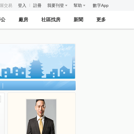
房屋交易
登入
註冊
我要刊登
幫助
數字App
辦公
廠房
社區找房
新聞
更多