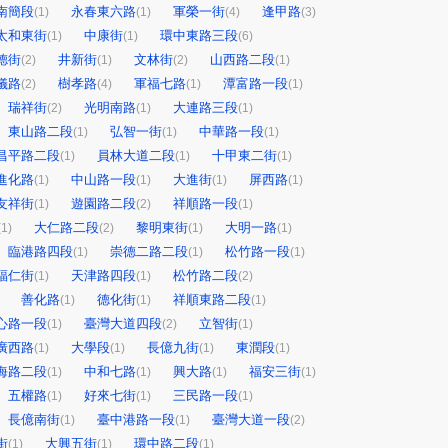
南簡段
永春東六路
軍榮一街
逢甲路
(1)
(1)
(4)
(3)
太和東街
中康街
環中東路三段
(1)
(1)
(6)
德街
井新街
文林街
山西路二段
(2)
(1)
(2)
(1)
儀路
樹孝路
軍福七路
潭富路一段
(2)
(4)
(1)
(1)
瑞祥街
光明南路
大連路三段
(2)
(1)
(1)
東山路二段
弘智一街
中華路一段
(1)
(1)
(1)
昌平路二段
員林大道二段
十甲東二街
(1)
(1)
(1)
進化路
中山路一段
大進街
屏西路
(1)
(1)
(1)
(1)
友祥街
遊園路二段
祥順路一段
(1)
(2)
(1)
大仁路二段
黎明東街
大明一路
(1)
(2)
(1)
(1)
臨港路四段
崇德二路二段
松竹路一段
(1)
(1)
(1)
福仁街
天津路四段
松竹路二段
(1)
(1)
(2)
善化路
德化街
祥順東路二段
(1)
(1)
(1)
心路一段
臺灣大道四段
立智街
(1)
(2)
(1)
廣西路
大學段
長億九街
東潤段
(1)
(1)
(1)
(1)
海路二段
中和七路
興大路
福安三街
(1)
(1)
(1)
(1)
五權路
好來七街
三民路一段
(1)
(1)
(1)
長億南街
臺中港路一段
臺灣大道一段
(1)
(1)
(2)
街
大興五街
環中路二段
(1)
(1)
(1)