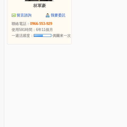
林軍豪
留言諮詢
我要委託
聯絡電話：
0966-553-929
使用591時間：6年11個月
一週活躍度：
偶爾來一次