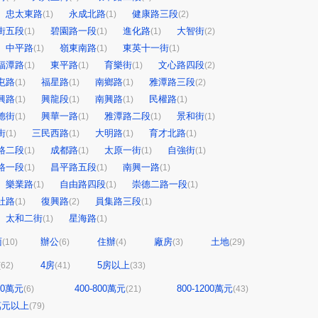
忠太東路
永成北路
健康路三段
(1)
(1)
(2)
街五段
碧園路一段
進化路
大智街
(1)
(1)
(1)
(2)
中平路
嶺東南路
東英十一街
(1)
(1)
(1)
福潭路
東平路
育樂街
文心路四段
(1)
(1)
(1)
(2)
屯路
福星路
南鄉路
雅潭路三段
(1)
(1)
(1)
(2)
興路
興龍段
南興路
民權路
(1)
(1)
(1)
(1)
德街
興華一路
雅潭路二段
景和街
(1)
(1)
(1)
(1)
街
三民西路
大明路
育才北路
(1)
(1)
(1)
(1)
路二段
成都路
太原一街
自強街
(1)
(1)
(1)
(1)
路一段
昌平路五段
南興一路
(1)
(1)
(1)
樂業路
自由路四段
崇德二路一段
(1)
(1)
(1)
社路
復興路
員集路三段
(1)
(2)
(1)
太和二街
星海路
(1)
(1)
面
辦公
住辦
廠房
土地
(10)
(6)
(4)
(3)
(29)
4房
5房以上
(62)
(41)
(33)
400萬元
400-800萬元
800-1200萬元
(6)
(21)
(43)
0萬元以上
(79)