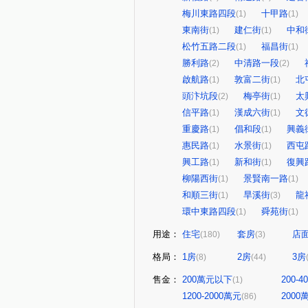
梅川東路四段
十甲路
(1)
(1)
東南街
建仁街
中和
(1)
(1)
松竹五路二段
福昌街
(1)
(1)
勝利路
中清路一段
(2)
(2)
啟航路
敦富二街
北
(1)
(1)
頭汴坑段
梅亭街
太
(2)
(1)
信平路
漢成六街
文
(1)
(1)
重慶路
倡和段
興義
(1)
(1)
惠民路
水景街
西屯
(1)
(1)
興工路
新和街
復興
(1)
(1)
柳陽西街
景賢南一路
(1)
(1)
和順三街
旱溪街
龍
(1)
(3)
環中東路四段
舜苑街
(1)
(1)
用途：
住宅
套房
店
(180)
(3)
格局：
1房
2房
3房
(8)
(44)
售金：
200萬元以下
200-
(1)
1200-2000萬元
200
(86)