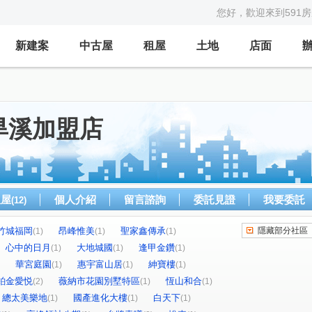
您好，歡迎來到591
新建案
中古屋
租屋
土地
店面
旱溪加盟店
租屋
個人介紹
留言諮詢
委託見證
我要委託
(12)
竹城福岡
昂峰惟美
聖家鑫傳承
隱藏部分社區
(1)
(1)
(1)
心中的日月
大地城國
逢甲金鑽
(1)
(1)
(1)
華宮庭園
惠宇富山居
紳寶樓
(1)
(1)
(1)
鉑金愛悦
薇納市花園別墅特區
恆山和合
(2)
(1)
(1)
總太美樂地
國產進化大樓
白天下
(1)
(1)
(1)