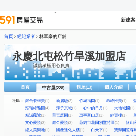
新建案
首頁
經紀業者
林軍豪的店舖
>
>
永慶北屯松竹旱溪加盟店
誠信積極用心負責
首頁
租屋
個人介紹
中古屋
(13)
(228)
社區：
聚合發權美
新麗馳
竹城福岡
昂峰惟美
(1)
(2)
(1)
(1)
泓瑞綠雅圖
潭子京城
心中的日月
大地城國
(4)
(1)
(1)
(1)
精誠藏謐
華宮庭園
惠宇富山居
紳寶樓
(1)
(1)
(1)
(1)
文心愛悦
鉑金愛悦
薇納市花園別墅特區
恆山
(2)
(2)
(1)
總太美樂地
國產進化大樓
白天下
寶輝園道尊
(1)
(1)
(1)