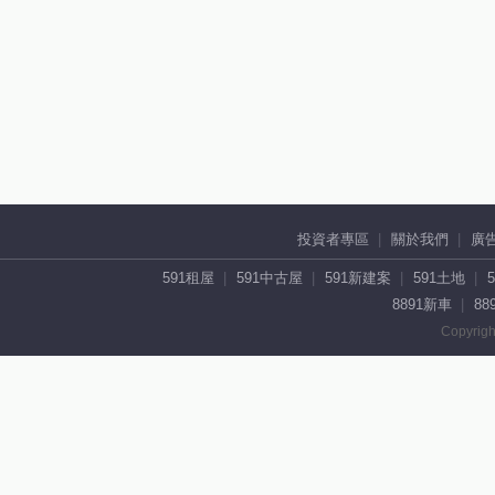
投資者專區
關於我們
廣
591租屋
591中古屋
591新建案
591土地
8891新車
88
Copyrigh