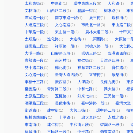
太和東街
中康街
環中東路三段
人和路
(1)
(1)
(6)
(1)
文林街
山西路二段
精誠一街
樹孝路
軍
(2)
(1)
(1)
(4)
潭富路一段
南京東路一段
廣三街
瑞祥街
(1)
(1)
(1)
(2)
大連路三段
文心南路
市政北一路
東山路二段
(1)
(2)
(3)
(
中華路一段
東山路一段
員林大道二段
十甲東
(1)
(2)
(1)
太順路
進化路
大進街
屏西路
太原路一
(2)
(1)
(1)
(1)
遊園路二段
祥順路一段
崇德八路一段
大仁路
(2)
(1)
(1)
大明一路
山腳路五段
崇德三路
臨港路四段
(1)
(1)
(1)
(1)
豐勢路一段
南河村
福仁街
天津路四段
(1)
(1)
(1)
(1)
雙十路二段
德化街
祥順東路二段
育仁路
(1)
(1)
(1)
(2)
文心路一段
臺灣大道四段
立智街
康樂街
(1)
(2)
(1)
(1)
軍福十三路
廣西路
大學段
長億九街
東
(1)
(1)
(1)
(1)
至善路
青海路二段
中和七路
興大路
福
(1)
(1)
(1)
(1)
太原路三段
五權路
好來七街
三民路一段
(2)
(1)
(1)
(1)
瀋陽路三段
長億南街
臺中港路一段
臺灣大道
(2)
(1)
(1)
衛道路
建智街
大興五街
環中路二段
振
(1)
(1)
(1)
(1)
梅川東路四段
十甲路
忠太東路
永成北路
(1)
(1)
(1)
(1)
東南街
建仁街
中和街五段
碧園路一段
(1)
(1)
(1)
(1)
福昌街
三民路一段
中平路
嶺東南路
東
(1)
(1)
(1)
(1)