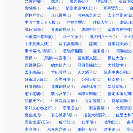
允將青曦
悅來
磐興寬心
聯悦馨
波音市
(2)
(1)
(1)
(2)
聯悦臻
格林
情定水蓮NO.13
富宇豐景
(1)
(1)
(1)
(1)
庭林群青
現代羅馬
浩瀚森之道
宏全世界廣場
(1)
(1)
(2)
(
中港世貿天下大樓
佳福皇璽
佳福大於
盛築玥
(2)
(1)
(2)
(
城鈺深晴
青海創世紀
典藏中科
富貴吉祥吉棟
(1)
(1)
(1)
(
五權路22巷華廈
張三的家
海拔四八一五
中正
(1)
(1)
(2)
中正實業大樓
富宇讀樂樂
龍閣
赫里翁臻愛
(1)
(1)
(1)
(1)
畢卡索梅川陽明
泓瑞綠雅圖
麗園道
潤隆鉑悅
(1)
(1)
(1)
(
豐賦
虎嘯中村國宅
勝美新東區
聚佳大值
(1)
(1)
(1)
(1)
經貿磐石
總太拾光
冠勇美臻館
大城凱悅
(1)
(1)
(1)
(1)
太子臻品
世紀雲品
天之驕子
親家中央公園
(1)
(1)
(1)
(1)
好萊塢大廈
百昱可悅
公園大街
植幸福
(1)
(1)
(1)
(1)
科博觀邸
達麗創世紀
昂峰詠青
皇凱富寓
(1)
(1)
(1)
(1)
惠宇開朗
狀元及第
國際音樂廳
情定水蓮九期
(1)
(1)
(1)
(
熊貓天下
牛津教育世界
左右逢源
良聚知樂
(1)
(1)
(1)
(1)
頂好文心春之頌
漢唐盛世
安居樂業
允將澄境
(1)
(1)
(1)
(
悅合樂成
安心誠家3期
櫻花大櫻國2
佳昂太和
(3)
(2)
(1)
豐邑太原YES
紅竹段
仁平段
敦和段
鑫
(1)
(2)
(1)
(1)
南簡段
永春東六路
軍榮一街
逢甲路
龍
(1)
(1)
(4)
(3)