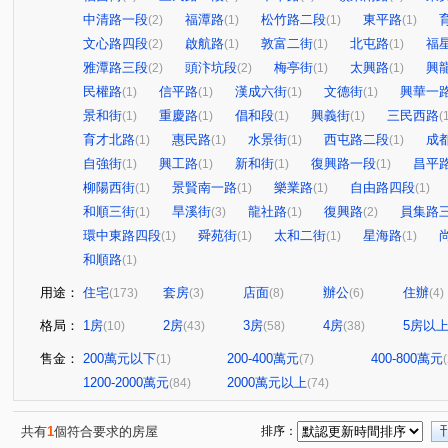
中清路一段
福潭路
松竹路二段
東平路
(2)
(1)
(1)
(1)
文心路四段
啟航路
敦富二街
北屯路
福
(2)
(1)
(1)
(1)
雅潭路三段
頭汴坑段
梅亭街
太興路
興
(2)
(2)
(1)
(1)
民權路
信平路
漢成六街
文德街
興華一
(1)
(1)
(1)
(1)
景和街
重慶路
倡和段
興義街
三民西路
(1)
(1)
(1)
(1)
(
育才北路
惠民路
水景街
西屯路二段
成
(1)
(1)
(1)
(1)
自強街
興工路
新和街
復興路一段
昌平
(1)
(1)
(1)
(1)
柳陽西街
景賢南一路
樂業路
自由路四段
(1)
(1)
(1)
(1)
和順三街
旱溪街
龍社路
復興路
員集路
(1)
(3)
(1)
(2)
環中東路四段
舜苑街
太和二街
星海路
(1)
(1)
(1)
(1)
和順路
(1)
用途：
住宅
套房
店面
辦公
住辦
(173)
(3)
(8)
(6)
(4)
格局：
1房
2房
3房
4房
5房以
(10)
(43)
(58)
(38)
售金：
200萬元以下
200-400萬元
400-800萬元
(1)
(7)
1200-2000萬元
2000萬元以上
(84)
(74)
共有
1
個符合要求的房屋
排序：