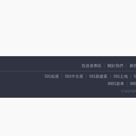
投資者專區
關於我們
廣
591租屋
591中古屋
591新建案
591土地
8891新車
88
Copyrigh