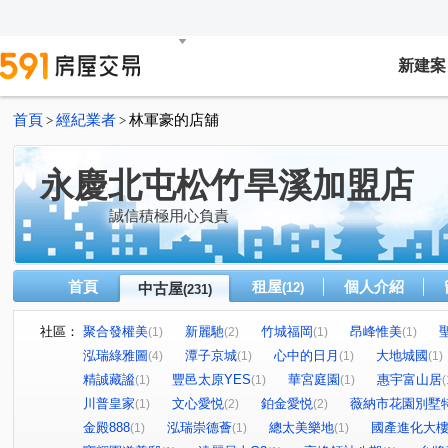
新建案
首頁
經紀業者
林軍豪的店舖
>
>
永慶北屯松竹旱溪加盟店
誠信積極用心負責
首頁
租屋
個人介紹
中古屋
(12)
(231)
社區：
聚合發權美
新麗馳
竹城福岡
昂峰惟美
(1)
(2)
(1)
(1)
泓瑞綠雅圖
潭子京城
心中的日月
大地城國
(4)
(1)
(1)
(1)
精誠藏謐
豐邑太原YES
華宮庭園
惠宇富山居
(1)
(1)
(1)
(
川普皇家
文心愛悦
鉑金愛悦
薇納市花園別墅
(1)
(2)
(2)
金殿888
泓瑞崇德薈
總太美樂地
國產進化大
(1)
(1)
(1)