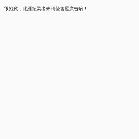
很抱歉，此經紀業者未刊登售屋廣告唷！