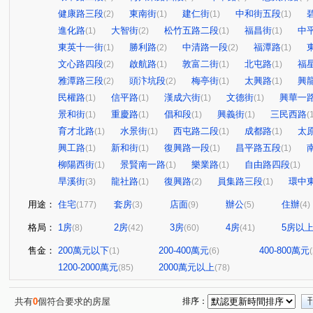
健康路三段
東南街
建仁街
中和街五段
(2)
(1)
(1)
(1)
進化路
大智街
松竹五路二段
福昌街
中
(1)
(2)
(1)
(1)
東英十一街
勝利路
中清路一段
福潭路
(1)
(2)
(2)
(1)
文心路四段
啟航路
敦富二街
北屯路
福
(2)
(1)
(1)
(1)
雅潭路三段
頭汴坑段
梅亭街
太興路
興
(2)
(2)
(1)
(1)
民權路
信平路
漢成六街
文德街
興華一
(1)
(1)
(1)
(1)
景和街
重慶路
倡和段
興義街
三民西路
(1)
(1)
(1)
(1)
(
育才北路
水景街
西屯路二段
成都路
太
(1)
(1)
(1)
(1)
興工路
新和街
復興路一段
昌平路五段
(1)
(1)
(1)
(1)
柳陽西街
景賢南一路
樂業路
自由路四段
(1)
(1)
(1)
(1)
旱溪街
龍社路
復興路
員集路三段
環中
(3)
(1)
(2)
(1)
用途：
住宅
套房
店面
辦公
住辦
(177)
(3)
(9)
(5)
(4)
格局：
1房
2房
3房
4房
5房以
(8)
(42)
(60)
(41)
售金：
200萬元以下
200-400萬元
400-800萬元
(1)
(6)
1200-2000萬元
2000萬元以上
(85)
(78)
共有
0
個符合要求的房屋
排序：