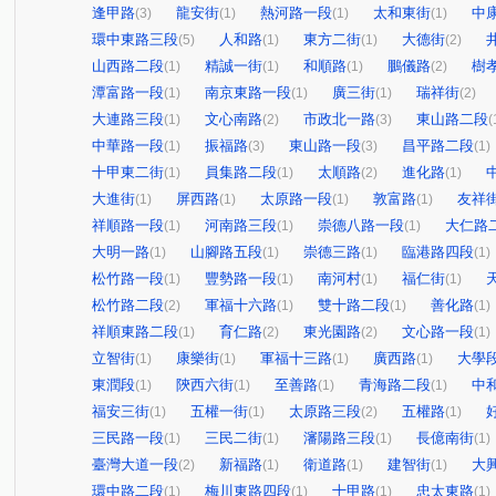
逢甲路
龍安街
熱河路一段
太和東街
中
(3)
(1)
(1)
(1)
環中東路三段
人和路
東方二街
大德街
(5)
(1)
(1)
(2)
山西路二段
精誠一街
和順路
鵬儀路
樹
(1)
(1)
(1)
(2)
潭富路一段
南京東路一段
廣三街
瑞祥街
(1)
(1)
(1)
(2)
大連路三段
文心南路
市政北一路
東山路二段
(1)
(2)
(3)
(
中華路一段
振福路
東山路一段
昌平路二段
(1)
(3)
(3)
(1)
十甲東二街
員集路二段
太順路
進化路
(1)
(1)
(2)
(1)
大進街
屏西路
太原路一段
敦富路
友祥
(1)
(1)
(1)
(1)
祥順路一段
河南路三段
崇德八路一段
大仁路
(1)
(1)
(1)
大明一路
山腳路五段
崇德三路
臨港路四段
(1)
(1)
(1)
(1)
松竹路一段
豐勢路一段
南河村
福仁街
(1)
(1)
(1)
(1)
松竹路二段
軍福十六路
雙十路二段
善化路
(2)
(1)
(1)
(1)
祥順東路二段
育仁路
東光園路
文心路一段
(1)
(2)
(2)
(1)
立智街
康樂街
軍福十三路
廣西路
大學
(1)
(1)
(1)
(1)
東潤段
陝西六街
至善路
青海路二段
中
(1)
(1)
(1)
(1)
福安三街
五權一街
太原路三段
五權路
(1)
(1)
(2)
(1)
三民路一段
三民二街
瀋陽路三段
長億南街
(1)
(1)
(1)
(1)
臺灣大道一段
新福路
衛道路
建智街
大
(2)
(1)
(1)
(1)
環中路二段
梅川東路四段
十甲路
忠太東路
(1)
(1)
(1)
(1)