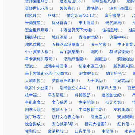
寶輝園道尊邸
達麗居山G3
高峰領袖八期
允將
(1)
(1)
(1)
寶輝世紀花園
磐興寬心
聯悦馨
波音市銀翼
(1)
(1)
(2)
(1)
聯悦臻
格林
情定水蓮NO.13
富宇豐景
(1)
(1)
(1)
(1)
米蘭雙星
庭林群青
東山龍庭
現代羅馬
(1)
(1)
(1)
(1)
宏全世界廣場
中港世貿天下大樓
佳福皇璽
佳
(1)
(2)
(1)
國揚時代
城鈺深晴
青海創世紀
典藏中科
(1)
(1)
(1)
(1)
鴻邑璞麗
五權路22巷華廈
張三的家
中正實業
(1)
(1)
(1)
中正實業大樓
富宇讀樂樂
龍閣
赫里翁臻愛
(1)
(1)
(1)
(1)
畢卡索梅川陽明
泓瑞綠雅圖
麗園道
潤隆鉑悅
(1)
(1)
(1)
(
豐賦
虎嘯中村國宅
情定水蓮三期
勝美新東區
(1)
(1)
(1)
(
畢卡索藝術花園七期白宮
經貿磐石
總太拾光
(1)
(1)
(1)
大城凱悅
英郡歐洲園林
太子臻品
世紀雲品
(1)
(1)
(1)
(1)
親家中央公園
浩瀚創立方4x4
好萊塢大廈
百
(1)
(1)
(1)
植幸福
早安清境
科博觀邸
達麗創世紀
(1)
(1)
(1)
(1)
皇凱富寓
文心威秀
惠宇開朗
狀元及第
(1)
(1)
(1)
(1)
四季天韻
熊貓天下
牛津教育世界
左右逢源
(1)
(1)
(1)
(1)
漢宇琢森
頂好文心春之頌
漢唐盛世
安居樂業
(1)
(1)
(1)
(
悅合樂成
安心誠家3期
櫻花大櫻國2
紅竹段
(3)
(2)
(1)
(2)
敦和段
鑫港尾段
口宵里段
南簡段
永春
(1)
(1)
(1)
(1)