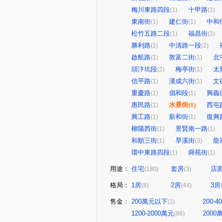
梅川東路四段
十甲路
(1)
(1)
東南街
建仁街
中和
(1)
(1)
松竹五路二段
福昌街
(1)
(1)
勝利路
中清路一段
(2)
(2)
啟航路
敦富二街
北
(1)
(1)
頭汴坑段
梅亭街
太
(2)
(1)
信平路
漢成六街
文
(1)
(1)
重慶路
倡和段
興義
(1)
(1)
惠民路
水景街
(1)
西屯
(1)
興工路
新和街
復興
(1)
(1)
柳陽西街
景賢南一路
(1)
(1)
和順三街
旱溪街
龍
(1)
(3)
環中東路四段
舜苑街
(1)
(1)
用途：
住宅
套房
店
(180)
(3)
格局：
1房
2房
3房
(8)
(44)
售金：
200萬元以下
200-
(1)
1200-2000萬元
200
(86)