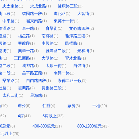
忠太東路
永成北路
健康路三段
(1)
(1)
(2)
街五段
碧園路一段
進化路
大智街
(1)
(1)
(1)
(2)
中平路
嶺東南路
東英十一街
(1)
(1)
(1)
福潭路
東平路
育樂街
文心路四段
(1)
(1)
(1)
(2)
屯路
福星路
南鄉路
雅潭路三段
(1)
(1)
(1)
(2)
興路
興龍段
南興路
民權路
(1)
(1)
(1)
(1)
德街
興華一路
雅潭路二段
景和街
(1)
(1)
(1)
(1)
街
三民西路
大明路
育才北路
(1)
(1)
(1)
(1)
路二段
成都路
太原一街
自強街
(1)
(1)
(1)
(1)
路一段
昌平路五段
南興一路
(1)
(1)
(1)
樂業路
自由路四段
崇德二路一段
(1)
(1)
(1)
社路
復興路
員集路三段
(1)
(2)
(1)
太和二街
星海路
(1)
(1)
面
辦公
住辦
廠房
土地
(10)
(6)
(4)
(3)
(29)
4房
5房以上
(62)
(41)
(33)
400萬元
400-800萬元
800-1200萬元
(6)
(21)
(43)
0萬元以上
(79)