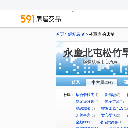
首頁
經紀業者
林軍豪的店舖
>
>
永慶北屯松竹
誠信積極用心負責
首頁
中古屋
(236)
社區：
聚合發權美
新麗馳
(1)
(2)
泓瑞綠雅圖
潭子京城
(4)
(1)
精誠藏謐
豐邑太原YES
(1)
(1)
川普皇家
文心愛悦
(1)
(2)
金殿888
泓瑞崇德薈
(1)
(1)