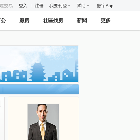
房屋交易
登入
註冊
我要刊登
幫助
數字App
辦公
廠房
社區找房
新聞
更多