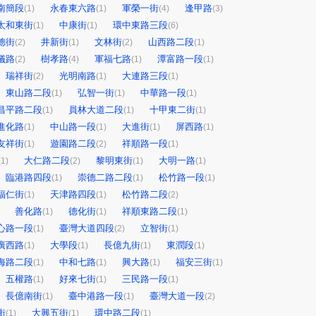
南簡段
永春東六路
軍榮一街
逢甲路
(1)
(1)
(4)
(3)
太和東街
中康街
環中東路三段
(1)
(1)
(6)
德街
井新街
文林街
山西路二段
(2)
(1)
(2)
(1)
儀路
樹孝路
軍福七路
潭富路一段
(2)
(4)
(1)
(1)
瑞祥街
光明南路
大連路三段
(2)
(1)
(1)
東山路二段
弘智一街
中華路一段
(1)
(1)
(1)
昌平路二段
員林大道二段
十甲東二街
(1)
(1)
(1)
進化路
中山路一段
大進街
屏西路
(1)
(1)
(1)
(1)
友祥街
遊園路二段
祥順路一段
(1)
(2)
(1)
大仁路二段
黎明東街
大明一路
(1)
(2)
(1)
(1)
臨港路四段
崇德二路二段
松竹路一段
(1)
(1)
(1)
福仁街
天津路四段
松竹路二段
(1)
(1)
(2)
善化路
德化街
祥順東路二段
(1)
(1)
(1)
心路一段
臺灣大道四段
立智街
(1)
(2)
(1)
廣西路
大學段
長億九街
東潤段
(1)
(1)
(1)
(1)
海路二段
中和七路
興大路
福安三街
(1)
(1)
(1)
(1)
五權路
好來七街
三民路一段
(1)
(1)
(1)
長億南街
臺中港路一段
臺灣大道一段
(1)
(1)
(2)
街
大興五街
環中路二段
(1)
(1)
(1)