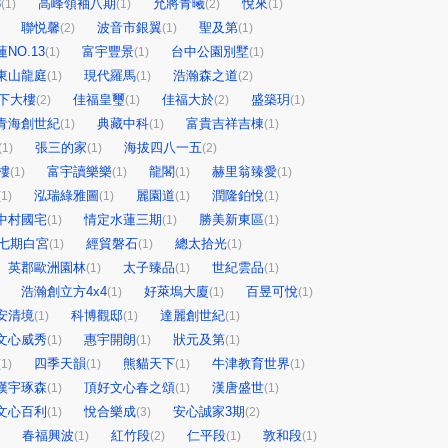
3
高峰領袖八期
允將青曦
悅來
(1)
(1)
(2)
(1)
聯悦馨
波音市銀翼
聖及第
(2)
(1)
(1)
NO.13
富宇豐景
台中公園別墅
(1)
(1)
(1)
東山龍庭
現代羅馬
浩瀚森之道
(1)
(1)
(2)
下大樓
佳福皇璽
佳福大於
盛築玥
(2)
(1)
(2)
(1)
青海創世紀
典藏中科
富貴吉祥吉棟
(1)
(1)
(1)
張三的家
海拔四八一五
(1)
(1)
(2)
樓
富宇讀樂樂
龍閣
赫里翁臻愛
(1)
(1)
(1)
(1)
泓瑞綠雅圖
麗園道
潤隆鉑悅
(1)
(1)
(1)
(1)
中村國宅
情定水蓮三期
勝美新東區
(1)
(1)
(1)
七期白宮
經貿磐石
總太拾光
(1)
(1)
(1)
英郡歐洲園林
太子臻品
世紀雲品
(1)
(1)
(1)
浩瀚創立方4x4
好萊塢大廈
百昱可悅
(1)
(1)
(1)
安清境
科博觀邸
達麗創世紀
(1)
(1)
(1)
文心威秀
惠宇開朗
狀元及第
(1)
(1)
(1)
四季天韻
熊貓天下
牛津教育世界
(1)
(1)
(1)
(1)
漢宇琢森
頂好文心春之頌
漢唐盛世
(1)
(1)
(1)
文心百利
悅合樂成
安心誠家3期
(1)
(3)
(2)
春福興波
紅竹段
仁平段
敦和段
(1)
(2)
(1)
(1)