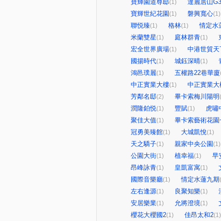
寶輝園道尊邸
達麗居山G
(1)
寶輝世紀花園
磐興寬心
(1)
(1)
聯悦臻
格林
情定水蓮
(1)
(1)
米蘭雙星
庭林群青
(1)
(1)
宏全世界廣場
中港世貿天
(1)
國揚時代
城鈺深晴
(1)
(1)
鴻邑璞麗
五權路22巷華廈
(1)
中正實業大樓
中正實業大
(1)
芳鄰名邸
畢卡索梅川陽明
(2)
潤隆鉑悦
豐賦
虎嘯
(1)
(1)
聚佳大值
畢卡索藝術花園
(1)
冠勇美臻館
大城凱悅
(1)
(1)
天之驕子
親家中央公園
(1)
(1)
公園大街
植幸福
早
(1)
(1)
昂峰詠青
皇凱富寓
(1)
(1)
國際音樂廳
情定水蓮九期
(1)
左右逢源
良聚知樂
(1)
(1)
安居樂業
允將澄境
(1)
(1)
櫻花大櫻國2
佳昂太和2
(1)
(1)