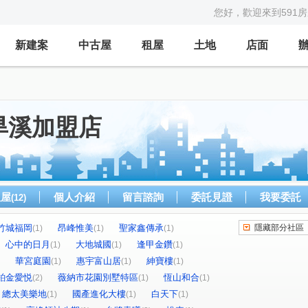
您好，歡迎來到591
新建案
中古屋
租屋
土地
店面
旱溪加盟店
租屋
個人介紹
留言諮詢
委託見證
我要委託
(12)
竹城福岡
昂峰惟美
聖家鑫傳承
隱藏部分社區
(1)
(1)
(1)
心中的日月
大地城國
逢甲金鑽
(1)
(1)
(1)
華宮庭園
惠宇富山居
紳寶樓
(1)
(1)
(1)
鉑金愛悦
薇納市花園別墅特區
恆山和合
(2)
(1)
(1)
總太美樂地
國產進化大樓
白天下
(1)
(1)
(1)