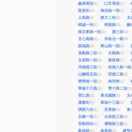
鑫港尾段
口宵里段
(1)
(1)
龍安街
熱河路一段
(1)
(1)
人和路
東方二街
大
(1)
(1)
精誠一街
和順路
鵬
(1)
(1)
南京東路一段
廣三街
(1)
(1)
文心南路
市政北一路
(2)
(3)
振福路
東山路一段
(3)
(3)
員集路二段
太順路
(1)
(2)
太原路一段
敦富路
(1)
(1)
河南路三段
崇德八路一段
(1)
山腳路五段
崇德三路
(1)
(1)
豐勢路一段
南河村
(1)
(1)
軍福十六路
雙十路二段
(1)
(1)
育仁路
東光園路
文
(2)
(2)
康樂街
軍福十三路
(1)
(1)
陝西六街
至善路
青
(1)
(1)
五權一街
太原路三段
(1)
(2)
安順四街
瀋陽路三段
(2)
(1)
新福路
衛道路
建智
(1)
(1)