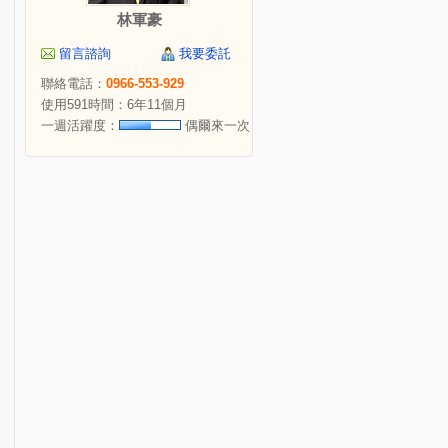
林軍豪
留言諮詢
我要委託
聯絡電話：
0966-553-929
使用591時間：6年11個月
一週活躍度：
偶爾來一次