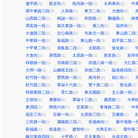
逢甲路
龍安街
熱河路一段
太和東街
中
(3)
(1)
(1)
(1)
環中東路三段
人和路
東方二街
大德街
(5)
(1)
(1)
(2)
山西路二段
精誠一街
和順路
鵬儀路
樹
(1)
(1)
(1)
(2)
潭富路一段
南京東路一段
廣三街
瑞祥街
(1)
(1)
(1)
(2)
大連路三段
文心南路
市政北一路
東山路二段
(1)
(2)
(3)
(
中華路一段
振福路
東山路一段
昌平路二段
(1)
(3)
(3)
(1)
十甲東二街
員集路二段
太順路
進化路
(1)
(1)
(2)
(1)
大進街
屏西路
太原路一段
敦富路
友祥
(1)
(1)
(1)
(1)
祥順路一段
河南路三段
崇德八路一段
大仁路
(1)
(1)
(1)
大明一路
山腳路五段
崇德三路
臨港路四段
(1)
(1)
(1)
(1)
松竹路一段
豐勢路一段
南河村
福仁街
(1)
(1)
(1)
(1)
松竹路二段
軍福十六路
雙十路二段
善化路
(2)
(1)
(1)
(1)
祥順東路二段
育仁路
東光園路
文心路一段
(1)
(2)
(2)
(1)
立智街
康樂街
軍福十三路
廣西路
大學
(1)
(1)
(1)
(1)
東潤段
陝西六街
至善路
青海路二段
中
(1)
(1)
(1)
(1)
福安三街
五權一街
太原路三段
五權路
(1)
(1)
(2)
(1)
三民路一段
瀋陽路三段
長億南街
臺中港路一
(1)
(1)
(1)
新福路
衛道路
建智街
大興五街
環中路
(1)
(1)
(1)
(1)
梅川東路四段
十甲路
忠太東路
永成北路
(1)
(1)
(1)
(1)