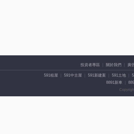
投資者專區
關於我們
廣
591租屋
591中古屋
591新建案
591土地
8891新車
88
Copyrigh