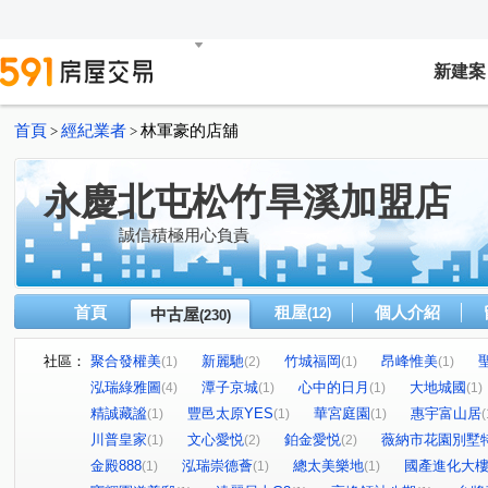
新建案
首頁
經紀業者
林軍豪的店舖
>
>
永慶北屯松竹旱溪加盟店
誠信積極用心負責
首頁
租屋
個人介紹
中古屋
(12)
(230)
社區：
聚合發權美
新麗馳
竹城福岡
昂峰惟美
(1)
(2)
(1)
(1)
泓瑞綠雅圖
潭子京城
心中的日月
大地城國
(4)
(1)
(1)
(1)
精誠藏謐
豐邑太原YES
華宮庭園
惠宇富山居
(1)
(1)
(1)
(
川普皇家
文心愛悦
鉑金愛悦
薇納市花園別墅
(1)
(2)
(2)
金殿888
泓瑞崇德薈
總太美樂地
國產進化大
(1)
(1)
(1)