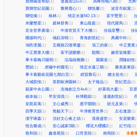
寶輝園道尊邸
達麗居山G3
高峰領袖八期
允將
(1)
(1)
(1)
寶輝世紀花園
磐興寬心
聯悦馨
波音市銀翼
(1)
(1)
(2)
(1)
聯悦臻
格林
情定水蓮NO.13
富宇豐景
(1)
(1)
(1)
(1)
米蘭雙星
庭林群青
東山龍庭
現代羅馬
(1)
(1)
(1)
(1)
宏全世界廣場
中港世貿天下大樓
佳福皇璽
佳
(1)
(2)
(1)
國揚時代
城鈺深晴
青海創世紀
典藏中科
(1)
(1)
(1)
(1)
鴻邑璞麗
五權路22巷華廈
張三的家
中正實業
(1)
(1)
(1)
中正實業大樓
富宇讀樂樂
龍閣
赫里翁臻愛
(1)
(1)
(1)
(1)
畢卡索梅川陽明
泓瑞綠雅圖
麗園道
潤隆鉑悅
(1)
(1)
(1)
(
豐賦
虎嘯中村國宅
情定水蓮三期
勝美新東區
(1)
(1)
(1)
(
畢卡索藝術花園七期白宮
經貿磐石
總太拾光
(1)
(1)
(1)
大城凱悅
英郡歐洲園林
太子臻品
世紀雲品
(1)
(1)
(1)
(1)
親家中央公園
浩瀚創立方4x4
好萊塢大廈
百
(1)
(1)
(1)
植幸福
早安清境
科博觀邸
達麗創世紀
(1)
(1)
(1)
(1)
皇凱富寓
文心威秀
惠宇開朗
狀元及第
(1)
(1)
(1)
(1)
四季天韻
熊貓天下
牛津教育世界
左右逢源
(1)
(1)
(1)
(1)
漢宇琢森
頂好文心春之頌
漢唐盛世
安居樂業
(1)
(1)
(1)
(
悅合樂成
安心誠家3期
櫻花大櫻國2
紅竹段
(3)
(2)
(1)
(2)
敦和段
鑫港尾段
口宵里段
南簡段
永春
(1)
(1)
(1)
(1)