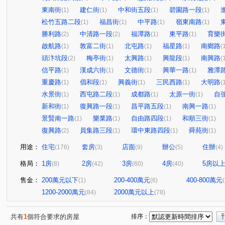
東南街
建仁街
中和街五段
碧園路一段
(1)
(1)
(1)
(1)
松竹五路二段
福昌街
中平路
嶺東南路
(1)
(1)
(1)
(1)
勝利路
中清路一段
福潭路
東平路
育樂
(2)
(2)
(1)
(1)
啟航路
敦富二街
北屯路
福星路
南鄉路
(1)
(1)
(1)
(1)
(
頭汴坑段
梅亭街
太興路
興龍段
南興路
(2)
(1)
(1)
(1)
(
信平路
漢成六街
文德街
興華一路
雅潭
(1)
(1)
(1)
(1)
重慶路
倡和段
興義街
三民西路
大明路
(1)
(1)
(1)
(1)
(
水景街
西屯路二段
成都路
太原一街
自
(1)
(1)
(1)
(1)
新和街
復興路一段
昌平路五段
南興一路
(1)
(1)
(1)
(1)
景賢南一路
樂業路
自由路四段
和順三街
(1)
(1)
(1)
(1)
復興路
員集路三段
環中東路四段
舜苑街
(2)
(1)
(1)
(1)
用途：
住宅
套房
店面
辦公
住辦
(176)
(3)
(9)
(5)
(4)
格局：
1房
2房
3房
4房
5房以
(8)
(42)
(60)
(40)
售金：
200萬元以下
200-400萬元
400-800萬元
(1)
(6)
1200-2000萬元
2000萬元以上
(84)
(78)
共有
1
個符合要求的房屋
排序：