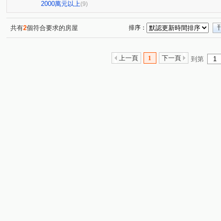
桂林園
台灣大道三段
和厝路二段
崇德路三段
(1)
(1)
(1)
(
2000萬元以上
(9)
育才路
環太東路
永興街
春安路
崇德十
(1)
(6)
(1)
(1)
崇德路一段
大興路
環中東路三段
中興九街
(1)
(1)
(1)
(2)
共有
2
個符合要求的房屋
排序：
埔東街
平山路
忠恕路
梅亭街
彰員路二
(2)
(1)
(1)
(1)
高鐵三路
彰水路一段
建國北路
富榮街
(1)
(1)
(1)
(1)
上一頁
1
下一頁
到第
東山路一段
敦富路
東興路
茄苳路一段
(1)
(1)
(1)
(1)
泰瑞街
文工三街
忠善路
精誠路
崙美路
(1)
(1)
(1)
(1)
(
金馬路三段
(1)