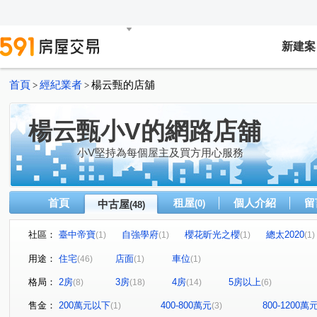
新建案
首頁
經紀業者
楊云甄的店舖
>
>
楊云甄小V的網路店舖
小V堅持為每個屋主及買方用心服務
首頁
租屋
個人介紹
留
中古屋
(0)
(48)
社區：
臺中帝寶
自強學府
櫻花昕光之櫻
總太2020
(1)
(1)
(1)
(1)
豐邑菁科城
富宇光之建築
心之所向
THE精銳
(1)
(1)
(2)
(
用途：
住宅
店面
車位
(46)
(1)
(1)
泓瑞綠雅圖
總太聚作
(2)
合新城峰
和美世家二期
(1)
(2)
(
格局：
2房
3房
4房
5房以上
(8)
(18)
(14)
(6)
達莉心閱
鄉林雅典
維斯康堤花園
寶輝THE SP
(1)
(1)
(1)
櫻花金馬之櫻
信義之璽
維瓦第泰極
和美新都
(1)
(1)
(1)
售金：
200萬元以下
400-800萬元
800-1200萬
(1)
(3)