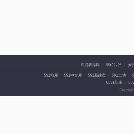
投資者專區
關於我們
廣
591租屋
591中古屋
591新建案
591土地
8891新車
88
Copyrigh