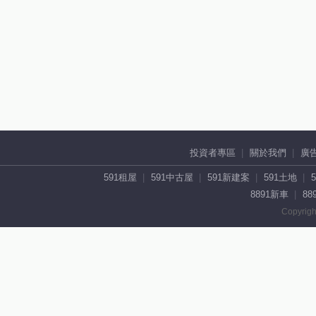
投資者專區
關於我們
廣
591租屋
591中古屋
591新建案
591土地
8891新車
88
Copyrigh