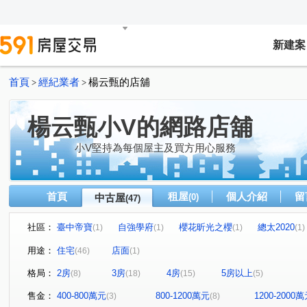
新建案
首頁
經紀業者
楊云甄的店舖
>
>
楊云甄小V的網路店舖
小V堅持為每個屋主及買方用心服務
首頁
租屋
個人介紹
留
中古屋
(0)
(47)
社區：
臺中帝寶
自強學府
櫻花昕光之櫻
總太2020
(1)
(1)
(1)
(1)
豐邑菁科城
富宇光之建築
心之所向
THE精銳
(1)
(1)
(2)
(
用途：
住宅
店面
(46)
(1)
泓瑞綠雅圖
大東家春風
總太聚作
合新城峰
(1)
(1)
(1)
(2)
格局：
2房
3房
4房
5房以上
(8)
(18)
(15)
(5)
大華縱橫
達莉心閱
鄉林雅典
維斯康堤花園
(1)
(1)
(1)
(1)
寶輝THE SPRINGS
櫻花金馬之櫻
信義之璽
(1)
(1)
(1)
售金：
400-800萬元
800-1200萬元
1200-2000
(3)
(8)