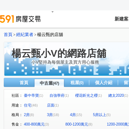
新建案
首頁
經紀業者
楊云甄的店舖
>
>
楊云甄小V的網路店舖
小V堅持為每個屋主及買方用心服務
首頁
租屋
個人介紹
留
中古屋
(0)
(47)
社區：
臺中帝寶
自強學府
櫻花昕光之櫻
總太2020
(1)
(1)
(1)
(1)
豐邑菁科城
富宇光之建築
心之所向
THE精銳
(1)
(1)
(2)
(
用途：
住宅
店面
(46)
(1)
泓瑞綠雅圖
大東家春風
總太聚作
合新城峰
(1)
(1)
(1)
(2)
格局：
2房
3房
4房
5房以上
(8)
(18)
(15)
(5)
大華縱橫
達莉心閱
鄉林雅典
維斯康堤花園
(1)
(1)
(1)
(1)
寶輝THE SPRINGS
櫻花金馬之櫻
信義之璽
(1)
(1)
(1)
售金：
400-800萬元
800-1200萬元
1200-2000
(3)
(8)