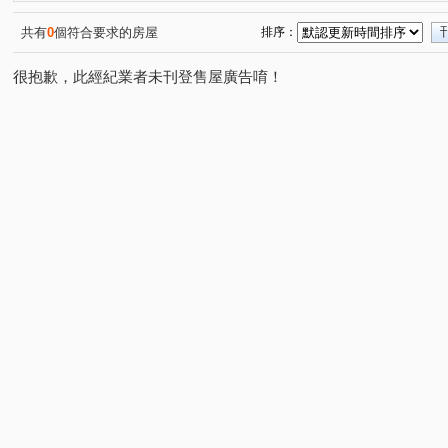
和美新都心
昌祐遠見
桂林園
台灣大道三段
(1)
(2)
(1)
(1)
崇德路三段
自強東路
育才路
環太東路
(1)
(1)
(1)
(4)
共有
0
個符合要求的房屋
排序：
崇德十一路
敦和路
崇德路一段
大興路
(1)
(1)
(1)
(1)
很抱歉，此經紀業者未刊登售屋廣告唷！
三和街
中興九街
文工十街
埔東街
平山
(1)
(2)
(1)
(2)
梅亭街
彰員路二段
管厝街
高鐵三路
彰
(1)
(1)
(1)
(1)
建國北路
富榮街
三民西路
東山路一段
(1)
(1)
(1)
(1)
茄苳路一段
天祥路
西川路
泰瑞街
文工
(1)
(1)
(1)
(1)
精誠路
崙美路
建國東路
金馬路三段
(1)
(2)
(2)
(1)