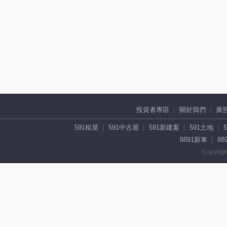
投資者專區
關於我們
廣
591租屋
591中古屋
591新建案
591土地
8891新車
88
Copyrigh