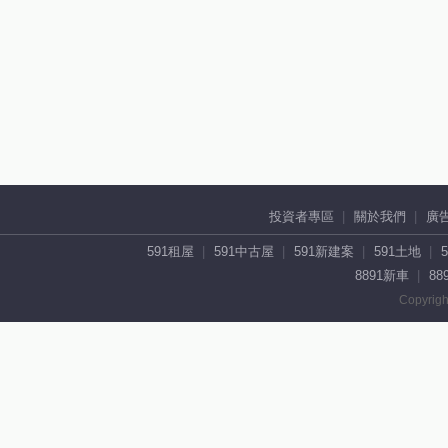
投資者專區
關於我們
廣
591租屋
591中古屋
591新建案
591土地
8891新車
88
Copyrigh