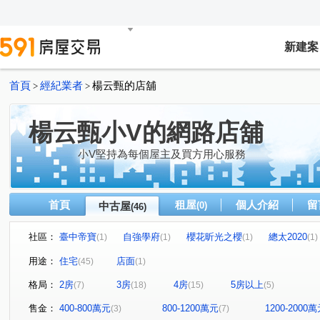
新建案
首頁
經紀業者
楊云甄的店舖
>
>
楊云甄小V的網路店舖
小V堅持為每個屋主及買方用心服務
首頁
租屋
個人介紹
留
中古屋
(0)
(46)
社區：
臺中帝寶
自強學府
櫻花昕光之櫻
總太2020
(1)
(1)
(1)
(1)
豐邑菁科城
富宇光之建築
心之所向
THE精銳
(1)
(1)
(2)
(
用途：
住宅
店面
(45)
(1)
泓瑞綠雅圖
大東家春風
總太聚作
合新城峰
(1)
(1)
(1)
(2)
格局：
2房
3房
4房
5房以上
(7)
(18)
(15)
(5)
大華縱橫
達莉心閱
鄉林雅典
維斯康堤花園
(1)
(1)
(1)
(1)
寶輝THE SPRINGS
櫻花金馬之櫻
信義之璽
(1)
(1)
(1)
售金：
400-800萬元
800-1200萬元
1200-2000
(3)
(7)