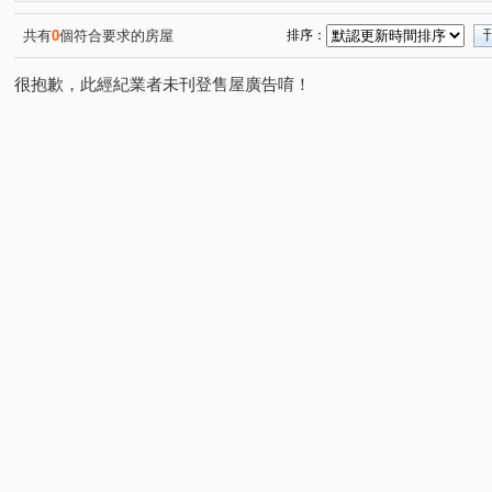
和美新都心
昌祐遠見
桂林園
台灣大道三段
(1)
(1)
(1)
(1)
崇德路三段
自強東路
育才路
環太東路
(1)
(1)
(1)
(4)
共有
0
個符合要求的房屋
排序：
崇德十一路
敦和路
崇德路一段
大興路
(1)
(1)
(1)
(1)
很抱歉，此經紀業者未刊登售屋廣告唷！
三和街
中興九街
文工十街
埔東街
平山
(1)
(2)
(1)
(2)
梅亭街
彰員路二段
管厝街
高鐵三路
彰
(1)
(1)
(1)
(1)
建國北路
富榮街
三民西路
東山路一段
(1)
(1)
(1)
(1)
茄苳路一段
天祥路
西川路
泰瑞街
文工
(1)
(1)
(1)
(1)
精誠路
崙美路
建國東路
金馬路三段
(1)
(2)
(1)
(1)