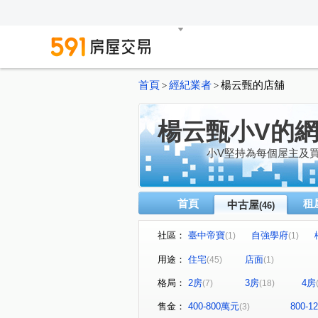
首頁
經紀業者
楊云甄的店舖
>
>
楊云甄小V的
小V堅持為每個屋主及
首頁
租
中古屋
(46)
社區：
臺中帝寶
自強學府
(1)
(1)
豐邑菁科城
富宇光之建築
(1)
用途：
住宅
店面
(45)
(1)
泓瑞綠雅圖
大東家春風
(1)
(1)
格局：
2房
3房
4房
(7)
(18)
大華縱橫
達莉心閱
(1)
(1)
寶輝THE SPRINGS
櫻花
(1)
售金：
400-800萬元
800-
(3)