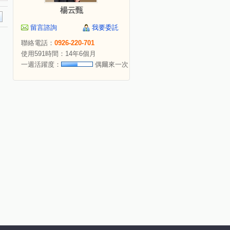
楊云甄
留言諮詢
我要委託
聯絡電話：
0926-220-701
使用591時間：14年6個月
一週活躍度：
偶爾來一次