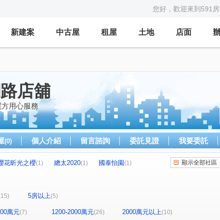
您好，歡迎來到591
新建案
中古屋
租屋
土地
店面
網路店舖
買方用心服務
屋
個人介紹
留言諮詢
委託見證
我要委託
(0)
櫻花昕光之櫻
總太2020
國泰怡園
顯示全部社區
(1)
(1)
(1)
心之所向
THE精銳
大興家園
(1)
(2)
(1)
(1)
總太聚作
合新城峰
和美世家二期
(1)
(2)
(1)
5房以上
(15)
(5)
鄉林雅典
維斯康堤花園
(1)
(1)
金馬之櫻
信義之璽
維瓦第泰極
(1)
(1)
(1)
1200萬元
1200-2000萬元
2000萬元以上
(7)
(26)
(10)