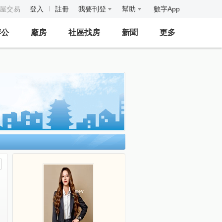
房屋交易
登入
註冊
我要刊登
幫助
數字App
辦公
廠房
社區找房
新聞
更多