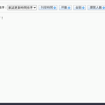
桂林園
台灣大道三段
和厝路二段
(1)
(1)
(1)
育才路
環太東路
永興街
春安路
(1)
(4)
(1)
(1)
刊登時間
坪數
金額
瀏覽人數
排序：
崇德路一段
大興路
環中東路三段
(1)
(1)
(1)
唷！
工十街
埔東街
平山路
忠恕路
(1)
(2)
(1)
(1)
管厝街
高鐵三路
彰水路一段
(1)
(1)
(1)
民西路
東山路一段
敦富路
東興路
(1)
(1)
(1)
(1)
西川路
泰瑞街
文工三街
忠善路
(1)
(1)
(1)
(1)
東路
金馬路三段
(1)
(1)