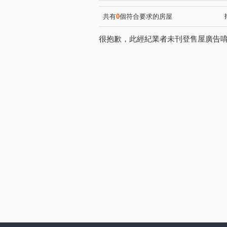
和美新都心
昌祐遠見
(1)
(1)
崇德路三段
自強東路
(1)
(1)
共有
0
個符合要求的房屋
崇德十一路
敦和路
(1)
(1)
很抱歉，此經紀業者未刊登售屋廣告
三和街
中興九街
文
(1)
(2)
梅亭街
彰員路二段
(1)
(1)
建國北路
富榮街
三
(1)
(1)
茄苳路一段
天祥路
(1)
(1)
精誠路
崙美路
建國
(1)
(2)