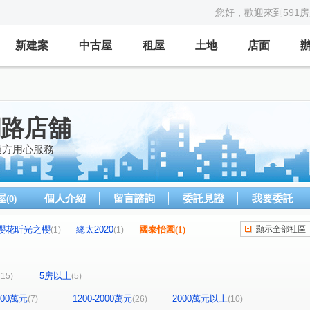
您好，歡迎來到591
新建案
中古屋
租屋
土地
店面
網路店舖
買方用心服務
屋
個人介紹
留言諮詢
委託見證
我要委託
(0)
櫻花昕光之櫻
總太2020
國泰怡園
(1)
顯示全部社區
(1)
(1)
心之所向
THE精銳
大興家園
(1)
(2)
(1)
(1)
總太聚作
合新城峰
和美世家二期
(1)
(2)
(1)
5房以上
(15)
(5)
鄉林雅典
維斯康堤花園
(1)
(1)
金馬之櫻
信義之璽
維瓦第泰極
(1)
(1)
(1)
1200萬元
1200-2000萬元
2000萬元以上
(7)
(26)
(10)