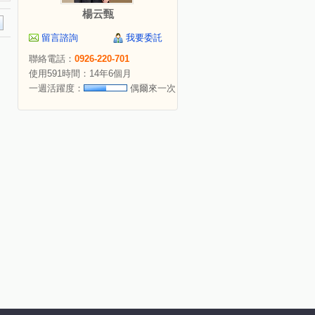
楊云甄
留言諮詢
我要委託
聯絡電話：
0926-220-701
使用591時間：14年6個月
一週活躍度：
偶爾來一次