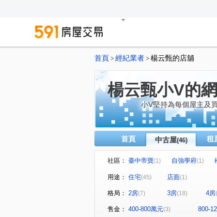
首頁
經紀業者
楊云甄的店舖
>
>
楊云甄小V的
小V堅持為每個屋主及
首頁
租
中古屋
(46)
社區：
臺中帝寶
自強學府
(1)
(1)
豐邑菁科城
富宇光之建築
(1)
用途：
住宅
店面
(45)
(1)
泓瑞綠雅圖
大東家春風
(1)
(1)
格局：
2房
3房
4房
(7)
(18)
大華縱橫
達莉心閱
(1)
(1)
寶輝THE SPRINGS
櫻花
(1)
售金：
400-800萬元
800-
(3)