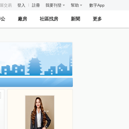
房屋交易
登入
註冊
我要刊登
幫助
數字App
辦公
廠房
社區找房
新聞
更多