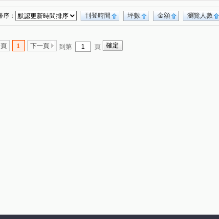
桂林園
台灣大道三段
和厝路二段
(1)
(1)
(1)
育才路
環太東路
永興街
春安路
(1)
(4)
(1)
(1)
刊登時間
坪數
金額
瀏覽人數
排序：
崇德路一段
大興路
環中東路三段
(1)
(1)
(1)
工十街
埔東街
平山路
忠恕路
(1)
(2)
(1)
(1)
一頁
1
下一頁
到第
頁
管厝街
高鐵三路
彰水路一段
(1)
(1)
(1)
民西路
東山路一段
敦富路
東興路
(1)
(1)
(1)
(1)
西川路
泰瑞街
文工三街
忠善路
(1)
(1)
(1)
(1)
東路
金馬路三段
(1)
(1)