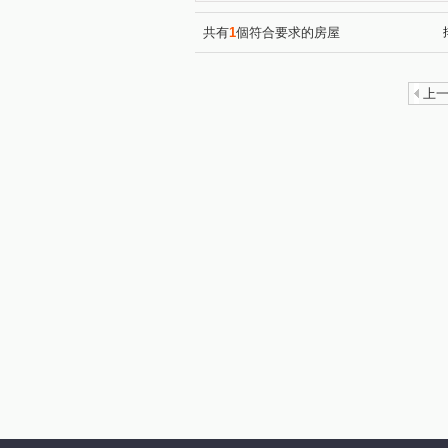
和美新都心
昌祐遠見
(1)
(1)
崇德路三段
自強東路
(1)
(1)
共有
1
個符合要求的房屋
崇德十一路
敦和路
(1)
(1)
三和街
中興九街
文
(1)
(2)
上
梅亭街
彰員路二段
(1)
(1)
建國北路
富榮街
三
(1)
(1)
茄苳路一段
天祥路
(1)
(1)
精誠路
崙美路
建國
(1)
(2)