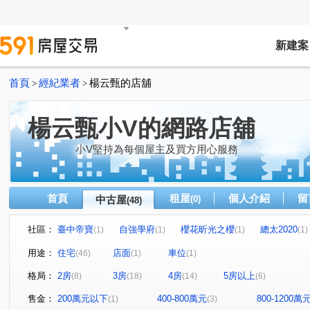
新建案
首頁
經紀業者
楊云甄的店舖
>
>
楊云甄小V的網路店舖
小V堅持為每個屋主及買方用心服務
首頁
租屋
個人介紹
留
中古屋
(0)
(48)
社區：
臺中帝寶
自強學府
櫻花昕光之櫻
總太2020
(1)
(1)
(1)
(1)
豐邑菁科城
富宇光之建築
心之所向
THE精銳
(1)
(1)
(2)
(
用途：
住宅
店面
車位
(46)
(1)
(1)
泓瑞綠雅圖
總太聚作
合新城峰
和美世家二期
(1)
(2)
(2)
(
格局：
2房
3房
4房
5房以上
(8)
(18)
(14)
(6)
達莉心閱
鄉林雅典
維斯康堤花園
寶輝THE SP
(1)
(1)
(1)
櫻花金馬之櫻
信義之璽
維瓦第泰極
和美新都
(1)
(1)
(1)
售金：
200萬元以下
400-800萬元
800-1200萬
(1)
(3)