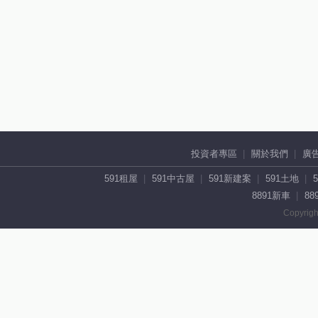
投資者專區
關於我們
廣
591租屋
591中古屋
591新建案
591土地
8891新車
88
Copyrigh