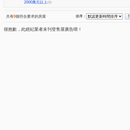
桂林園
台灣大道三段
和厝路二段
崇德路三段
(1)
(1)
(1)
(
2000萬元以上
(9)
育才路
環太東路
永興街
春安路
崇德十
(1)
(6)
(1)
(1)
崇德路一段
大興路
環中東路三段
中興九街
(1)
(1)
(1)
(2)
共有
0
個符合要求的房屋
排序：
埔東街
平山路
忠恕路
梅亭街
彰員路二
(2)
(1)
(1)
(1)
很抱歉，此經紀業者未刊登售屋廣告唷！
高鐵三路
彰水路一段
建國北路
富榮街
(1)
(1)
(1)
(1)
東山路一段
敦富路
東興路
茄苳路一段
(1)
(1)
(1)
(1)
泰瑞街
文工三街
忠善路
精誠路
崙美路
(1)
(1)
(1)
(1)
(
金馬路三段
(1)