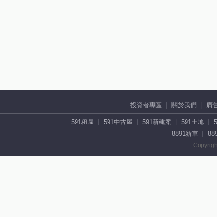
投資者專區
關於我們
廣
591租屋
591中古屋
591新建案
591土地
8891新車
88
Copyrigh