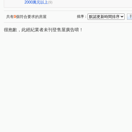
桂林園
台灣大道三段
和厝路二段
崇德路三段
(1)
(1)
(1)
(
2000萬元以上
(9)
育才路
環太東路
永興街
春安路
崇德十
(1)
(5)
(1)
(1)
崇德路一段
大興路
環中東路三段
中興九街
(1)
(1)
(1)
(2)
共有
0
個符合要求的房屋
排序：
埔東街
平山路
忠恕路
梅亭街
彰員路二
(2)
(1)
(1)
(1)
很抱歉，此經紀業者未刊登售屋廣告唷！
高鐵三路
彰水路一段
建國北路
富榮街
(1)
(1)
(1)
(1)
東山路一段
敦富路
東興路
茄苳路一段
(1)
(1)
(1)
(1)
泰瑞街
文工三街
忠善路
精誠路
崙美路
(1)
(1)
(1)
(1)
(
金馬路三段
(1)