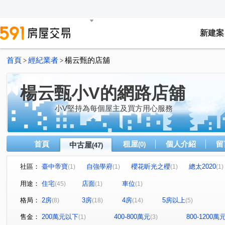
新建案
首頁
經紀業者
楊云甄的店舖
>
>
楊云甄小V的網路店舖
小V堅持為每個屋主及買方用心服務
首頁
租屋
個人介紹
留
中古屋
(0)
(47)
社區：
臺中帝寶
自強學府
櫻花昕光之櫻
總太2020
(1)
(1)
(1)
(1)
豐邑菁科城
富宇光之建築
心之所向
THE精銳
(1)
(1)
(2)
(
用途：
住宅
店面
車位
(45)
(1)
(1)
泓瑞綠雅圖
總太聚作
合新城峰
和美世家二期
(1)
(1)
(2)
(
格局：
2房
3房
4房
5房以上
(8)
(18)
(14)
(5)
達莉心閱
鄉林雅典
維斯康堤花園
寶輝THE SP
(1)
(1)
(1)
櫻花金馬之櫻
信義之璽
維瓦第泰極
和美新都
(1)
(1)
(1)
售金：
200萬元以下
400-800萬元
800-1200萬
(1)
(3)