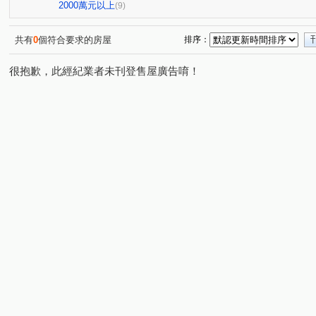
桂林園
台灣大道三段
和厝路二段
崇德路三段
(1)
(1)
(1)
(
2000萬元以上
(9)
育才路
環太東路
永興街
春安路
崇德十
(1)
(6)
(1)
(1)
崇德路一段
大興路
環中東路三段
中興九街
(1)
(1)
(1)
(2)
共有
0
個符合要求的房屋
排序：
埔東街
平山路
忠恕路
梅亭街
彰員路二
(2)
(1)
(1)
(1)
很抱歉，此經紀業者未刊登售屋廣告唷！
高鐵三路
彰水路一段
建國北路
富榮街
(1)
(1)
(1)
(1)
東山路一段
敦富路
東興路
茄苳路一段
(1)
(1)
(1)
(1)
泰瑞街
文工三街
忠善路
精誠路
崙美路
(1)
(1)
(1)
(1)
(
金馬路三段
(1)