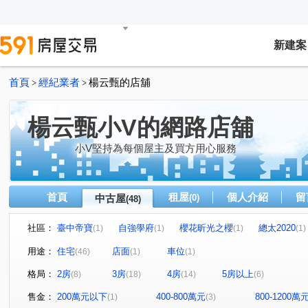
新建案
首頁
經紀業者
楊云甄的店舖
>
>
楊云甄小V的網路店舖
小V堅持為每個屋主及買方用心服務
首頁
租屋
個人介紹
留
中古屋
(0)
(48)
社區：
臺中帝寶
自強學府
櫻花昕光之櫻
總太2020
(1)
(1)
(1)
(1)
豐邑菁科城
富宇光之建築
心之所向
THE精銳
(1)
(1)
(2)
(
用途：
住宅
店面
車位
(46)
(1)
(1)
泓瑞綠雅圖
總太聚作
合新城峰
和美世家二期
(1)
(2)
(2)
(
格局：
2房
3房
4房
5房以上
(8)
(18)
(14)
(6)
達莉心閱
鄉林雅典
維斯康堤花園
寶輝THE SP
(1)
(1)
(1)
櫻花金馬之櫻
信義之璽
維瓦第泰極
和美新都
(1)
(1)
(1)
售金：
200萬元以下
400-800萬元
800-1200萬
(1)
(3)