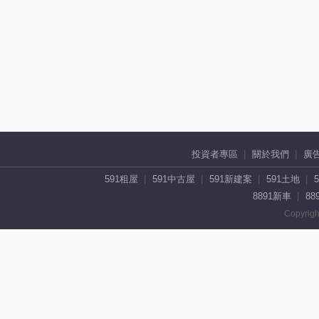
投資者專區
關於我們
廣
591租屋
591中古屋
591新建案
591土地
8891新車
88
Copyrigh