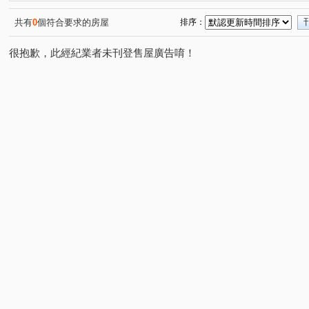
和美新都心
昌祐遠見
桂林園
台灣大道三段
(1)
(2)
(1)
(1)
崇德路三段
自強東路
育才路
環太東路
(1)
(1)
(1)
(4)
共有
0
個符合要求的房屋
排序：
崇德十一路
敦和路
崇德路一段
大興路
(1)
(1)
(1)
(1)
很抱歉，此經紀業者未刊登售屋廣告唷！
三和街
中興九街
文工十街
埔東街
平山
(1)
(2)
(1)
(2)
梅亭街
彰員路二段
管厝街
高鐵三路
彰
(1)
(1)
(1)
(1)
建國北路
富榮街
三民西路
東山路一段
(1)
(1)
(1)
(1)
茄苳路一段
天祥路
西川路
泰瑞街
文工
(1)
(1)
(1)
(1)
精誠路
崙美路
建國東路
金馬路三段
(1)
(2)
(2)
(1)