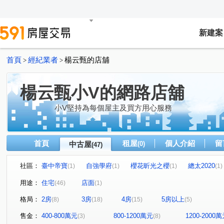
新建案
首頁
經紀業者
楊云甄的店舖
>
>
楊云甄小V的網路店舖
小V堅持為每個屋主及買方用心服務
首頁
租屋
個人介紹
留
中古屋
(0)
(47)
社區：
臺中帝寶
自強學府
櫻花昕光之櫻
總太2020
(1)
(1)
(1)
(1)
豐邑菁科城
富宇光之建築
心之所向
THE精銳
(1)
(1)
(2)
(
用途：
住宅
店面
(46)
(1)
泓瑞綠雅圖
大東家春風
總太聚作
合新城峰
(1)
(1)
(1)
(2)
格局：
2房
3房
4房
5房以上
(8)
(18)
(15)
(5)
大華縱橫
達莉心閱
鄉林雅典
維斯康堤花園
(1)
(1)
(1)
(1)
寶輝THE SPRINGS
櫻花金馬之櫻
信義之璽
(1)
(1)
(1)
售金：
400-800萬元
800-1200萬元
1200-2000
(3)
(8)