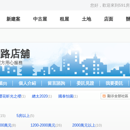
您好，歡迎來到591
新建案
中古屋
租屋
土地
店面
網路店舖
買方用心服務
屋
個人介紹
留言諮詢
委託見證
我要委託
(0)
櫻花昕光之櫻
總太2020
國泰怡園
顯示全部社區
(1)
(1)
(1)
心之所向
THE精銳
大興家園
(1)
(2)
(1)
(1)
總太聚作
合新城峰
和美世家二期
(1)
(2)
(1)
5房以上
(15)
(5)
鄉林雅典
維斯康堤花園
(1)
(1)
金馬之櫻
信義之璽
維瓦第泰極
(1)
(1)
(1)
1200萬元
1200-2000萬元
2000萬元以上
(8)
(26)
(10)