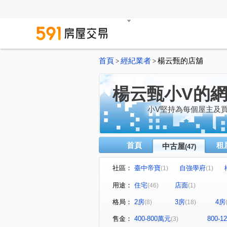
首頁
經紀業者
楊云甄的店舖
>
>
楊云甄小V的
小V堅持為每個屋主及
首頁
租
中古屋
(47)
社區：
臺中帝寶
自強學府
(1)
(1)
豐邑菁科城
富宇光之建築
(1)
用途：
住宅
店面
(46)
(1)
泓瑞綠雅圖
大東家春風
(1)
(1)
格局：
2房
3房
4房
(8)
(18)
大華縱橫
達莉心閱
(1)
(1)
寶輝THE SPRINGS
櫻花
(1)
售金：
400-800萬元
800-
(3)