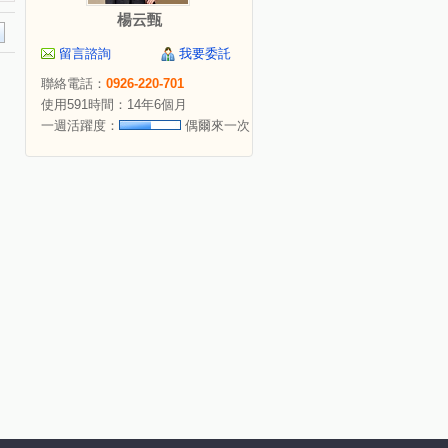
楊云甄
留言諮詢
我要委託
聯絡電話：
0926-220-701
使用591時間：14年6個月
一週活躍度：
偶爾來一次