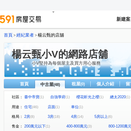
新建案
首頁
經紀業者
楊云甄的店舖
>
>
楊云甄小V的網路店舖
小V堅持為每個屋主及買方用心服務
首頁
租屋
個人介紹
留
中古屋
(0)
(48)
社區：
臺中帝寶
自強學府
櫻花昕光之櫻
總太2020
(1)
(1)
(1)
(1)
豐邑菁科城
富宇光之建築
心之所向
THE精銳
(1)
(1)
(2)
(
用途：
住宅
店面
車位
(46)
(1)
(1)
泓瑞綠雅圖
總太聚作
合新城峰
和美世家二期
(1)
(2)
(2)
(
格局：
2房
3房
4房
5房以上
(8)
(18)
(14)
(6)
達莉心閱
鄉林雅典
維斯康堤花園
寶輝THE SP
(1)
(1)
(1)
櫻花金馬之櫻
信義之璽
維瓦第泰極
和美新都
(1)
(1)
(1)
售金：
200萬元以下
400-800萬元
800-1200萬
(1)
(3)