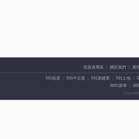
投資者專區
關於我們
廣
591租屋
591中古屋
591新建案
591土地
8891新車
88
Copyrigh