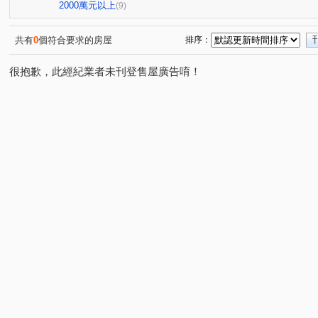
桂林園
台灣大道三段
和厝路二段
崇德路三段
(1)
(1)
(1)
(
2000萬元以上
(9)
育才路
環太東路
永興街
春安路
崇德十
(1)
(6)
(1)
(1)
崇德路一段
大興路
環中東路三段
中興九街
(1)
(1)
(1)
(2)
共有
0
個符合要求的房屋
排序：
埔東街
平山路
忠恕路
梅亭街
彰員路二
(2)
(1)
(1)
(1)
很抱歉，此經紀業者未刊登售屋廣告唷！
高鐵三路
彰水路一段
建國北路
富榮街
(1)
(1)
(1)
(1)
東山路一段
敦富路
東興路
茄苳路一段
(1)
(1)
(1)
(1)
泰瑞街
文工三街
忠善路
精誠路
崙美路
(1)
(1)
(1)
(1)
(
金馬路三段
(1)