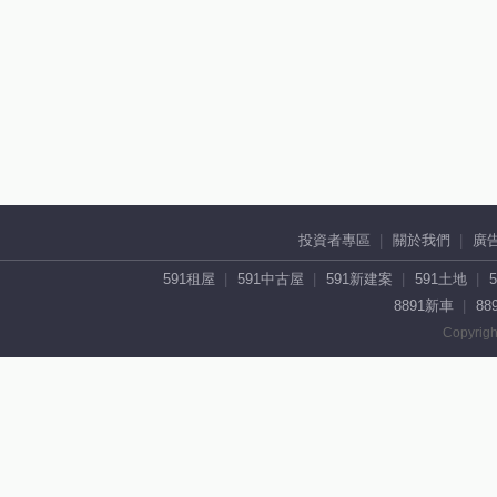
投資者專區
關於我們
廣
591租屋
591中古屋
591新建案
591土地
8891新車
88
Copyrigh