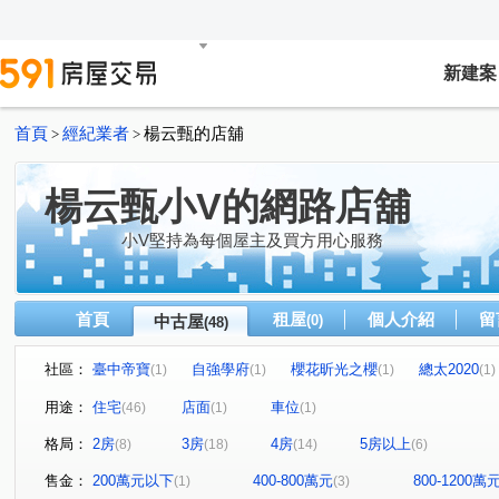
新建案
首頁
經紀業者
楊云甄的店舖
>
>
楊云甄小V的網路店舖
小V堅持為每個屋主及買方用心服務
首頁
租屋
個人介紹
留
中古屋
(0)
(48)
社區：
臺中帝寶
自強學府
櫻花昕光之櫻
總太2020
(1)
(1)
(1)
(1)
豐邑菁科城
富宇光之建築
心之所向
THE精銳
(1)
(1)
(2)
(
用途：
住宅
店面
車位
(46)
(1)
(1)
泓瑞綠雅圖
總太聚作
合新城峰
和美世家二期
(1)
(2)
(2)
(
格局：
2房
3房
4房
5房以上
(8)
(18)
(14)
(6)
達莉心閱
鄉林雅典
維斯康堤花園
寶輝THE SP
(1)
(1)
(1)
櫻花金馬之櫻
信義之璽
維瓦第泰極
和美新都
(1)
(1)
(1)
售金：
200萬元以下
400-800萬元
800-1200萬
(1)
(3)