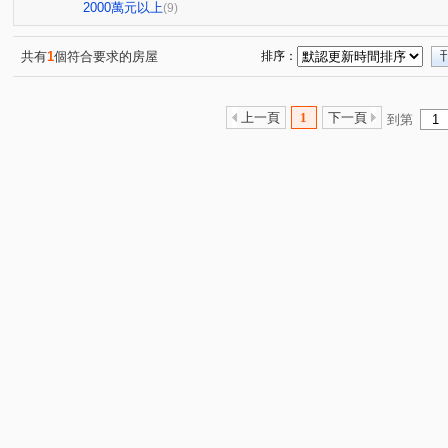
桂林園
台灣大道三段
和厝路二段
崇德路三段
(1)
(1)
(1)
(
2000萬元以上
(9)
育才路
環太東路
永興街
春安路
崇德十
(1)
(6)
(1)
(1)
崇德路一段
大興路
環中東路三段
(1)
中興九街
(1)
(1)
(2)
共有
1
個符合要求的房屋
排序：
埔東街
平山路
忠恕路
梅亭街
彰員路二
(2)
(1)
(1)
(1)
高鐵三路
彰水路一段
建國北路
富榮街
(1)
(1)
(1)
(1)
上一頁
1
下一頁
到第
東山路一段
敦富路
東興路
茄苳路一段
(1)
(1)
(1)
(1)
泰瑞街
文工三街
忠善路
精誠路
崙美路
(1)
(1)
(1)
(1)
(
金馬路三段
(1)