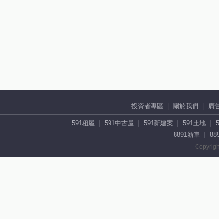
投資者專區
關於我們
廣
591租屋
591中古屋
591新建案
591土地
8891新車
88
Copyrigh