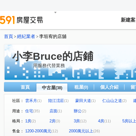
新建案
首頁
經紀業者
李垣宥的店舖
>
>
小李Bruce的店鋪
用服務代替業務
首頁
租屋
個人介紹
留
中古屋
(0)
(38)
社區：
雲禾月
陸江澐莊
蒙田大道
仁山山之道
(1)
(1)
(1)
(2)
長虹 PARK608
仁山協和
點石天湖大樓
蘭亭
(1)
(1)
(1)
用途：
住宅
店面
辦公
(35)
(1)
(2)
晴園大廈
大直藝術廳
詠大直
悦成功
尊
(1)
(1)
(1)
(1)
格局：
1房
2房
3房
4房
5房以
(2)
(3)
(12)
(11)
公園錄
聖荷西花園
大直璞園
日升月恆
(1)
(1)
(1)
(1)
湖山村
國家君臨
微笑台北
瓏山林
樟樹
(1)
(1)
(1)
(1)
售金：
1200-2000萬元
2000萬元以上
(12)
(26)