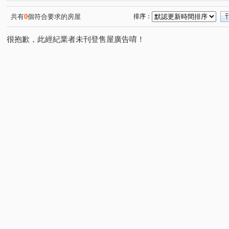
堤頂大道二段
環河北路二段
民權東路六段
市
(1)
(1)
(3)
內湖路三段
民生東路五段
瑞安街
北安路
(2)
(1)
(1)
(1)
共有
0
個符合要求的房屋
排序：
康寧路三段
內湖路二段
復興北路
安康路
(2)
(1)
(1)
(1)
很抱歉，此經紀業者未刊登售屋廣告唷！
大湖街
成功路二段
天母東路
伯爵街
內
(1)
(1)
(1)
(1)
成功路五段
堤頂大道二段
基湖路
大仁街
(1)
(1)
(1)
(1)
東湖路
三元一街
孝東路
忠三街
(1)
(1)
(1)
(1)