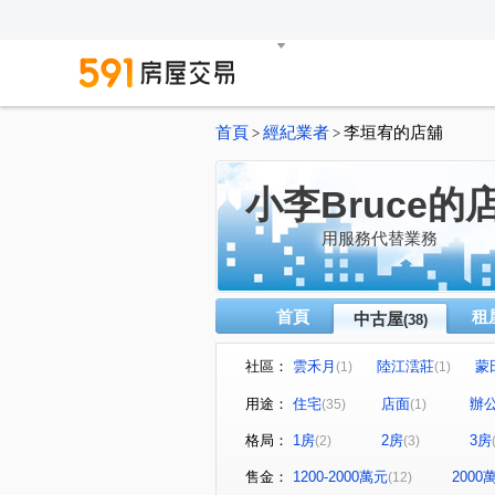
首頁
經紀業者
李垣宥的店舖
>
>
小李Bruce的
用服務代替業務
首頁
租
中古屋
(38)
社區：
雲禾月
陸江澐莊
蒙
(1)
(1)
長虹 PARK608
仁山協和
(1)
(
用途：
住宅
店面
辦
(35)
(1)
晴園大廈
大直藝術廳
(1)
(1)
格局：
1房
2房
3房
(2)
(3)
公園錄
聖荷西花園
(1)
(1)
湖山村
國家君臨
微
(1)
(1)
售金：
1200-2000萬元
200
(12)