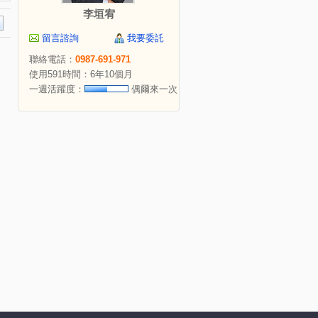
李垣宥
留言諮詢
我要委託
聯絡電話：
0987-691-971
使用591時間：6年10個月
一週活躍度：
偶爾來一次