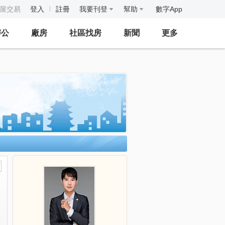
房屋交易
登入
註冊
我要刊登
幫助
數字App
辦公
廠房
社區找房
新聞
更多