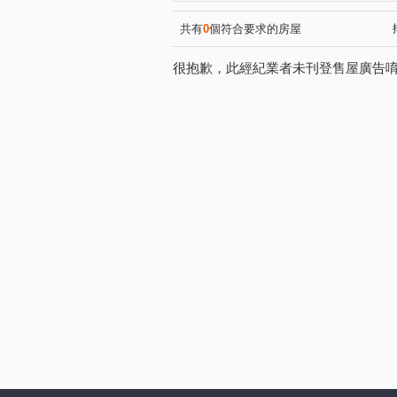
堤頂大道二段
環河北路二
(1)
內湖路三段
民生東路五段
(2)
共有
0
個符合要求的房屋
康寧路三段
內湖路二段
(2)
(1)
很抱歉，此經紀業者未刊登售屋廣告
大湖街
成功路二段
(1)
(1)
成功路五段
堤頂大道二段
(1)
東湖路
三元一街
孝
(1)
(1)