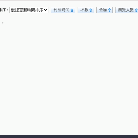
段
民權東路六段
市政北五路
(1)
(3)
(2)
瑞安街
北安路
市政北一路
(1)
(1)
(1)
(1)
刊登時間
坪數
金額
瀏覽人數
排序：
復興北路
安康路
明水路
文湖街
(1)
(1)
(1)
(1)
唷！
天母東路
伯爵街
內湖路一段
(1)
(1)
(4)
基湖路
大仁街
經貿二路
(1)
(1)
(1)
(1)
東路
忠三街
(1)
(1)