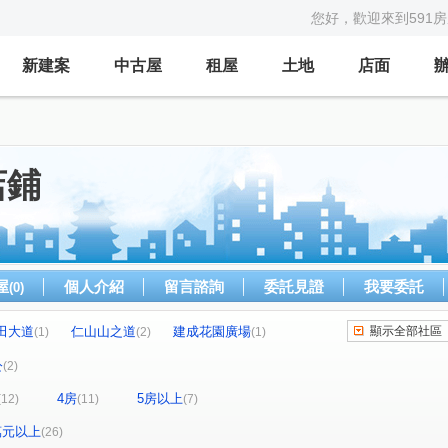
您好，歡迎來到591
新建案
中古屋
租屋
土地
店面
店鋪
屋
個人介紹
留言諮詢
委託見證
我要委託
(0)
田大道
仁山山之道
建成花園廣場
顯示全部社區
(1)
(2)
(1)
點石天湖大樓
蘭亭集序
璞真水寓
1)
(1)
(1)
(1)
公
(2)
詠大直
悦成功
尊苑大廈
榮耀伯爵
(1)
(1)
(1)
(1)
4房
5房以上
(12)
(11)
(7)
大直璞園
日升月恆
愛迪生科技中心
(1)
(1)
(1)
笑台北
瓏山林
樟樹二路
(1)
(1)
(1)
0萬元以上
(26)