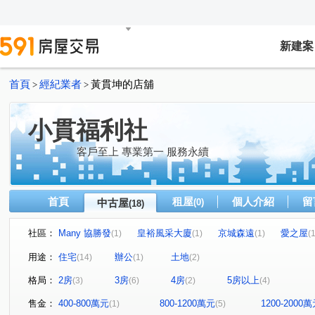
新建案
首頁
經紀業者
黃貫坤的店舖
>
>
小貫福利社
客戶至上 專業第一 服務永續
首頁
租屋
個人介紹
留
中古屋
(0)
(18)
社區：
Many 協勝發
皇裕風采大廈
京城森遠
愛之屋
(1)
(1)
(1)
(1
和昌樂居2
京城巴黎
戀戀愛情海大廈
民生1號
(1)
(1)
(1)
用途：
住宅
辦公
土地
(14)
(1)
(2)
博愛佳人大樓
金山路
大豐一路
富國路
(1)
(1)
(1)
(1)
格局：
2房
3房
4房
5房以上
(3)
(6)
(2)
(4)
成功一路
明誠三路
水源一街
鎮海路
淵
(1)
(1)
(1)
(1)
民安路二段
海明街
中山一路
班超路
至
(1)
(1)
(1)
(1)
售金：
400-800萬元
800-1200萬元
1200-2000
(1)
(5)