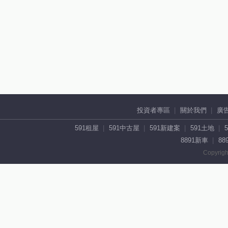
投資者專區
關於我們
廣
591租屋
591中古屋
591新建案
591土地
8891新車
88
Copyrigh