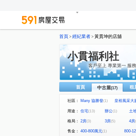
首頁
經紀業者
黃貫坤的店舖
>
>
小貫福利社
客戶至上 專業第一 服
首頁
租
中古屋
(17)
社區：
Many 協勝發
皇裕風采大
(1)
和昌樂居2
京城巴黎
(1)
(1)
用途：
住宅
辦公
土
(13)
(1)
金山路
大豐一路
富
(1)
(1)
格局：
2房
3房
4房
(3)
(5)
水源一街
鎮海路
淵
(1)
(1)
中山一路
班超路
至
(1)
(1)
售金：
400-800萬元
800-
(1)