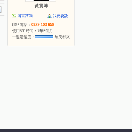
黃貫坤
留言諮詢
我要委託
聯絡電話：
0929-103-658
使用591時間：7年5個月
一週活躍度：
每天都來