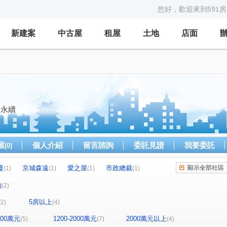
您好，歡迎來到591
新建案
中古屋
租屋
土地
店面
務永續
屋
個人介紹
留言諮詢
委託見證
我要委託
(0)
廈
京城森遠
愛之屋
市政總裁
顯示全部社區
(1)
(1)
(1)
(1)
戀戀愛情海大廈
民生1號院
光成書香宮庭
(1)
(1)
(1)
地
(2)
國路
橋新七路
成功一路
明誠三路
(1)
(1)
(1)
(1)
5房以上
(2)
(4)
明街
富農路
民安路二段
海明街
(1)
(1)
(1)
(1)
聖路
(1)
1200萬元
1200-2000萬元
2000萬元以上
(5)
(7)
(4)