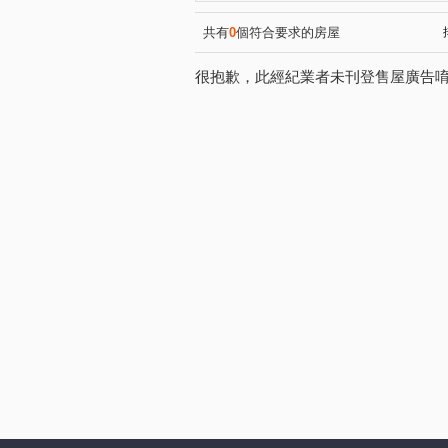
共有
0
個符合要求的房屋
很抱歉，此經紀業者未刊登售屋廣告