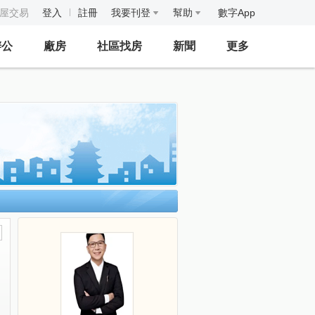
房屋交易
登入
註冊
我要刊登
幫助
數字App
辦公
廠房
社區找房
新聞
更多