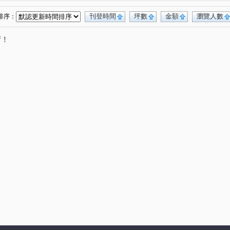
刊登時間
坪數
金額
瀏覽人數
排序：
唷！