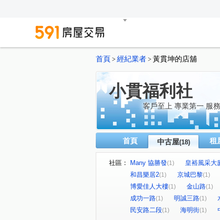
首頁
經紀業者
黃貫坤的店舖
>
>
小貫福利社
客戶至上 專業第一 服
首頁
租
中古屋
(18)
社區：
Many 協勝發
皇裕風采大
(1)
和昌樂居2
京城巴黎
(1)
(1)
博愛佳人大樓
金山路
(1)
(1)
成功一路
明誠三路
(1)
(1)
民安路二段
海明街
(1)
(1)