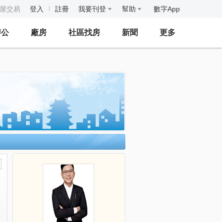
房屋交易
登入
註冊
我要刊登
幫助
數字App
辦公
廠房
社區找房
新聞
更多