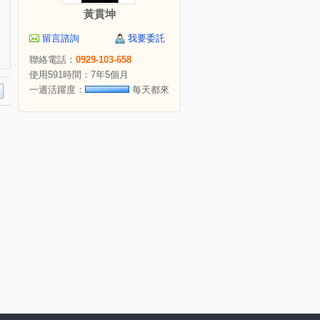
黃貫坤
留言諮詢
我要委託
聯絡電話：
0929-103-658
使用591時間：7年5個月
一週活躍度：
每天都來