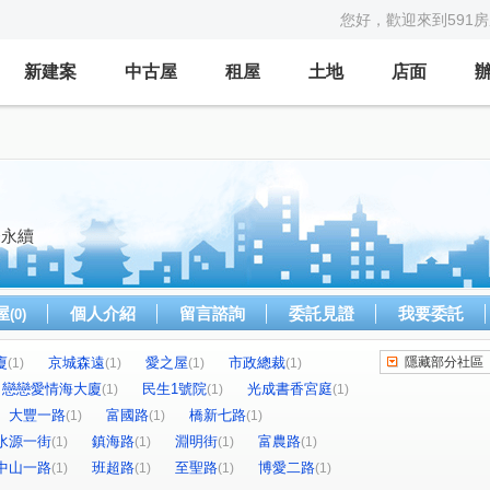
您好，歡迎來到591
新建案
中古屋
租屋
土地
店面
務永續
屋
個人介紹
留言諮詢
委託見證
我要委託
(0)
廈
京城森遠
愛之屋
市政總裁
隱藏部分社區
(1)
(1)
(1)
(1)
戀戀愛情海大廈
民生1號院
光成書香宮庭
(1)
(1)
(1)
大豐一路
富國路
橋新七路
(1)
(1)
(1)
水源一街
鎮海路
淵明街
富農路
(1)
(1)
(1)
(1)
中山一路
班超路
至聖路
博愛二路
(1)
(1)
(1)
(1)