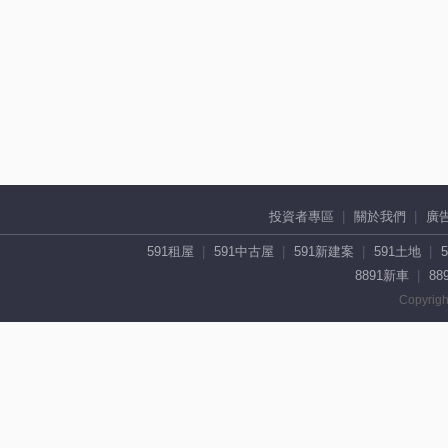
投資者專區
關於我們
廣
591租屋
591中古屋
591新建案
591土地
8891新車
88
Copyrigh