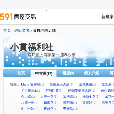
新建案
首頁
經紀業者
黃貫坤的店舖
>
>
小貫福利社
客戶至上 專業第一 服務永續
首頁
租屋
個人介紹
留
中古屋
(0)
(17)
社區：
Many 協勝發
皇裕風采大廈
京城森遠
愛之屋
(1)
(1)
(1)
(1
和昌樂居2
京城巴黎
戀戀愛情海大廈
民生1號
(1)
(1)
(1)
金山路
大豐一路
富國路
橋新七路
成功
(1)
(1)
(1)
(1)
水源一街
鎮海路
淵明街
富農路
民安路
(1)
(1)
(1)
(1)
中山一路
班超路
至聖路
(1)
(1)
(1)