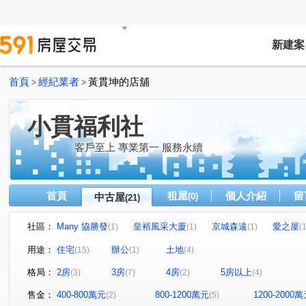
新建案
首頁
經紀業者
黃貫坤的店舖
>
>
小貫福利社
客戶至上 專業第一 服務永續
首頁
租屋
個人介紹
留
中古屋
(0)
(21)
社區：
Many 協勝發
皇裕風采大廈
京城森遠
愛之屋
(1)
(1)
(1)
(1
和昌樂居2
京城巴黎
戀戀愛情海大廈
民生1號
(1)
(1)
(1)
用途：
住宅
辦公
土地
(15)
(1)
(4)
博愛佳人大樓
文化藏美
金山路
大豐一路
(1)
(1)
(1)
(1)
格局：
2房
3房
4房
5房以上
(3)
(7)
(2)
(4)
橋新七路
成功一路
明誠三路
水源一街
(1)
(1)
(1)
(1)
富農路
民安路二段
海明街
中山一路
班
(1)
(1)
(1)
(1)
售金：
400-800萬元
800-1200萬元
1200-2000
(2)
(5)