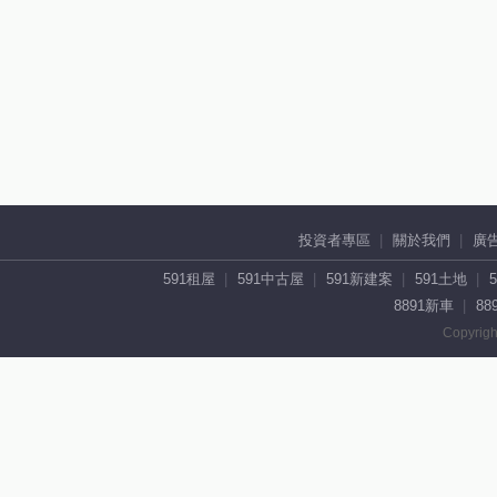
投資者專區
關於我們
廣
591租屋
591中古屋
591新建案
591土地
8891新車
88
Copyrigh