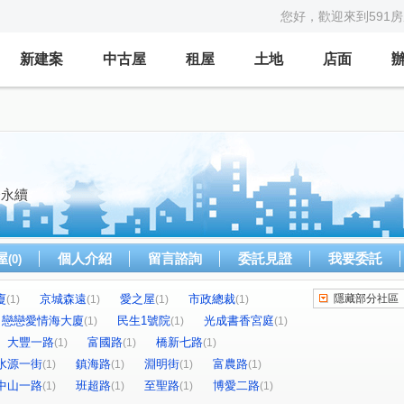
您好，歡迎來到591
新建案
中古屋
租屋
土地
店面
務永續
屋
個人介紹
留言諮詢
委託見證
我要委託
(0)
廈
京城森遠
愛之屋
市政總裁
隱藏部分社區
(1)
(1)
(1)
(1)
戀戀愛情海大廈
民生1號院
光成書香宮庭
(1)
(1)
(1)
大豐一路
富國路
橋新七路
(1)
(1)
(1)
水源一街
鎮海路
淵明街
富農路
(1)
(1)
(1)
(1)
中山一路
班超路
至聖路
博愛二路
(1)
(1)
(1)
(1)