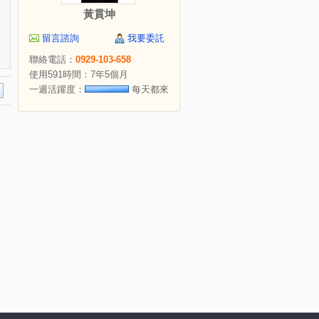
黃貫坤
留言諮詢
我要委託
聯絡電話：
0929-103-658
使用591時間：7年5個月
一週活躍度：
每天都來