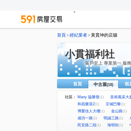
首頁
經紀業者
黃貫坤的店舖
>
>
小貫福利社
客戶至上 專業第一 服
首頁
租
中古屋
(18)
社區：
Many 協勝發
皇裕風采大
(1)
和昌樂居2
京城巴黎
(1)
(1)
博愛佳人大樓
金山路
(1)
(1)
成功一路
明誠三路
(1)
(1)
民安路二段
海明街
(1)
(1)