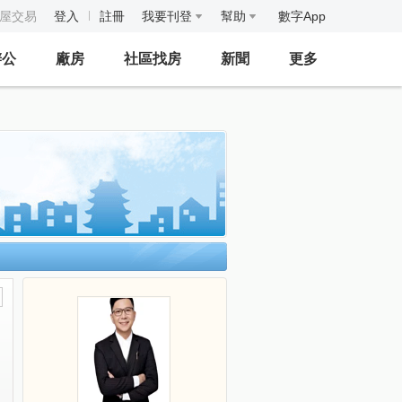
房屋交易
登入
註冊
我要刊登
幫助
數字App
辦公
廠房
社區找房
新聞
更多