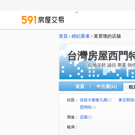
首頁
經紀業者
黃昱璁的店舖
>
>
台灣房屋西門
在地深耕 誠信 專業 熱
首頁
中古屋
(11)
租
社區：
佳昌大都會九期
東京凱悅
(1)
昆明街
(1)
用途：
店面
(5)
格局：