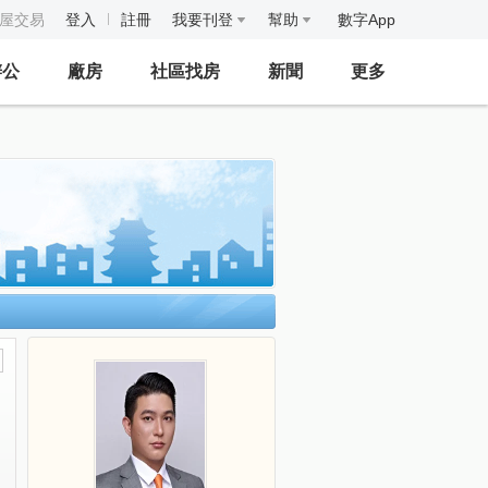
房屋交易
登入
註冊
我要刊登
幫助
數字App
辦公
廠房
社區找房
新聞
更多