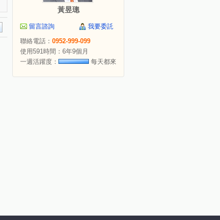
黃昱璁
留言諮詢
我要委託
聯絡電話：
0952-999-099
使用591時間：6年9個月
一週活躍度：
每天都來