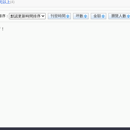
0元以上
(4)
刊登時間
坪數
金額
瀏覽人數
排序：
唷！