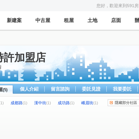
您好，歡迎來到591
新建案
中古屋
租屋
土地
店面
特許加盟店
情
個人介紹
留言諮詢
委託見證
我要委託
屋
(5)
成都路
漢中街
成功路
峨眉街
隱藏部分社區
(1)
(1)
(1)
(1)
(1)