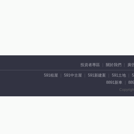
投資者專區
關於我們
廣
591租屋
591中古屋
591新建案
591土地
8891新車
88
Copyrigh