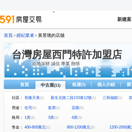
新建案
首頁
經紀業者
黃昱璁的店舖
>
>
台灣房屋西門特許加盟店
在地深耕 誠信 專業 熱情
首頁
租屋
個人介紹
留
中古屋
(5)
(11)
社區：
長隆天美
新生北路二段133巷12號
三和福邸
(1)
(1)
(1)
無雙
吉陞帝景大廈
世運大樓
富都
重新
(1)
(1)
(1)
(1)
用途：
住宅
套房
店面
(5)
(1)
(5)
新生北路二段
自強路三段
萬大路
漢中街
(1)
(1)
(1)
(1)
格局：
1房
3房
4房
(2)
(1)
(3)
環河北路三段
康定路
(1)
(1)
售金：
400-800萬元
800-1200萬元
1200-2000
(1)
(2)