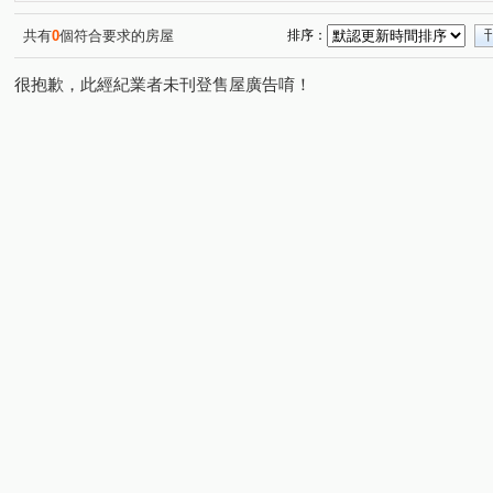
潤隆
麗園道
櫻花大櫻國3
浩瀚MVP
(1)
(1)
(1)
(1)
開價就高達5.7%整棟滿租透套
久樘經貿巴黎
精銳Gar
(1)
(1)
共有
0
個符合要求的房屋
排序：
原櫻崇現櫻花知殷
美好莊園 NO.3 夏卡爾
勝美琚
(1)
(1)
(1)
很抱歉，此經紀業者未刊登售屋廣告唷！
科博京隱
順天豐華
新中滙
寓上福星
寶輝
(1)
(1)
(1)
(1)
幸福森林
太子雲世紀C區
順天謙華
昂峰謙若
(1)
(1)
(1)
惠宇開朗
太子雲世紀B區
昌祐閲灣
達麗大道
(1)
(1)
(1)
(1
勇建光翼
五月天嵐
寶輝園道尊邸
元心璽苑
(1)
(1)
(1)
(1)
頂好文心春之頌
日出登陽
惠宇富山居
廣三大
(1)
(1)
(1)
太子國寶大廈
舜元境朗
富旺天際W ONE
勝麗
(1)
(1)
(1)
森林公園壹號
我家天廈
大毅熊幸福
立功路
(1)
(1)
(1)
(1)
春安三街
后庄路
同榮路
青海路二段
河
(1)
(2)
(1)
(2)
復興北路
寶山東二街
英才路
富強街
福
(2)
(1)
(2)
(3)
河南路四段
昌平路二段
遊園北路
雅環路一段
(1)
(1)
(1)
(
軍福七路
台中路
松竹路二段
龍富十二街
(4)
(1)
(1)
(2)
環中東路四段
南京東路一段
東英十七街
榮華
(1)
(1)
(1)
國泰街
大墩十二街
頭家路
東福路
建功
(1)
(1)
(1)
(1)
忠明路
潭富路二段
一心街
上墩路
敦富
(1)
(1)
(2)
(1)
文昌東七街
西屯路三段
北屯路
敦富一街
(1)
(1)
(1)
(1)
國安一路
旱溪東路二段
青海南街
河北二街
(1)
(1)
(1)
(1)