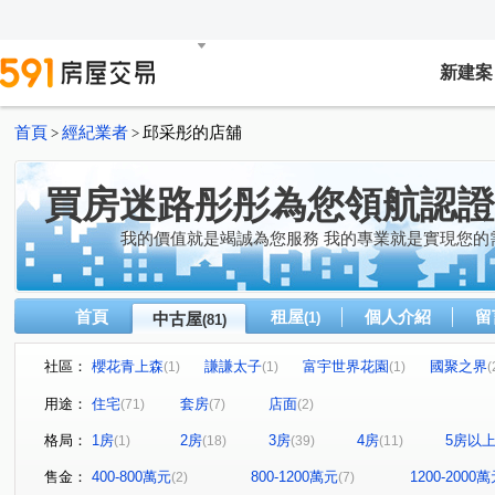
新建案
首頁
經紀業者
邱采彤的店舖
>
>
買房迷路彤彤為您領航認證
我的價值就是竭誠為您服務 我的專業就是實現您的
首頁
租屋
個人介紹
留
中古屋
(1)
(81)
社區：
櫻花青上森
謙謙太子
富宇世界花園
國聚之界
(1)
(1)
(1)
(
達麗晶漾
佳泰大崇德
帝闊大玥
立彩時山
(1)
(1)
(1)
(1)
用途：
住宅
套房
店面
(71)
(7)
(2)
領袖天悅
富強街113號華廈
大松花漾
太子龍
(2)
(2)
(1)
(1
格局：
1房
2房
3房
4房
5房以
(1)
(18)
(39)
(11)
精銳闊
久樘皇家特區
精銳雲
六月微風
(1)
(1)
(1)
(1)
台中市東區台中路129號
惠宇宇山鄰
米蘭雙星
(1)
(2)
(1)
售金：
400-800萬元
800-1200萬元
1200-2000
(2)
(7)