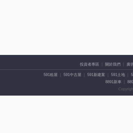
投資者專區
關於我們
廣
591租屋
591中古屋
591新建案
591土地
8891新車
88
Copyrigh