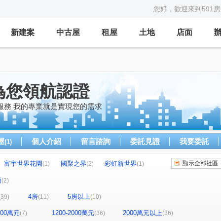
您好，歡迎來到591
新建案
中古屋
租屋
土地
店面
為您領航認證
服務 我的專業就是實現您的需求
屋
個人介紹
留言諮詢
委託見證
我要委託
(1)
富宇世界花園
國聚之界
彩虹新世界
顯示全部社區
(1)
(2)
(1)
帝闊大玥
立彩時山
勝美市一期
(1)
(1)
(1)
面
(2)
廈
大松花漾
太子龍
泓瑞崇德薈
(2)
(1)
(1)
(1)
4房
5房以上
(39)
(11)
(10)
精銳雲
六月微風
(1)
(1)
惠宇宇山鄰
米蘭雙星
樹禾院(大樓B區)
(2)
(1)
(1)
1200萬元
1200-2000萬元
2000萬元以上
(7)
(36)
(36)