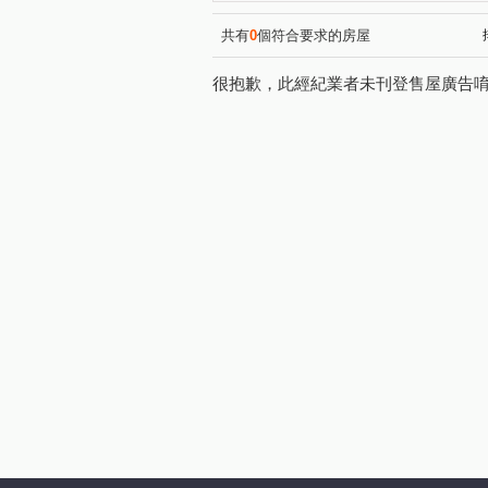
潤隆
麗園道
櫻花大
(1)
(1)
開價就高達5.7%整棟滿租透套
(1
共有
0
個符合要求的房屋
原櫻崇現櫻花知殷
美好莊園
(1)
很抱歉，此經紀業者未刊登售屋廣告
科博京隱
順天豐華
(1)
(1)
幸福森林
太子雲世紀C區
(1)
(
惠宇開朗
太子雲世紀B區
(1)
(
勇建光翼
五月天嵐
(1)
(1)
頂好文心春之頌
日出登陽
(1)
太子國寶大廈
舜元境朗
(1)
(1)
森林公園壹號
我家天廈
(1)
(1)
春安三街
后庄路
同
(1)
(2)
復興北路
寶山東二街
(2)
(1)
河南路四段
昌平路二段
(1)
(1)
軍福七路
台中路
松
(4)
(1)
環中東路四段
南京東路一
(1)
國泰街
大墩十二街
(1)
(1)
忠明路
潭富路二段
(1)
(1)
文昌東七街
西屯路三段
(1)
(1)
國安一路
旱溪東路二段
(1)
(1)