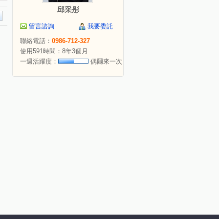
邱采彤
留言諮詢
我要委託
聯絡電話：
0986-712-327
使用591時間：8年3個月
一週活躍度：
偶爾來一次