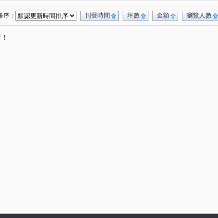
櫻國3
浩瀚MVP
(1)
(1)
久樘經貿巴黎
精銳Garden one
)
(1)
(1)
刊登時間
坪數
金額
瀏覽人數
排序：
 NO.3 夏卡爾
勝美琚
品藏逢甲
(1)
(1)
(1)
唷！
新中滙
寓上福星
寶輝THE SPRINGS
(1)
(1)
(1)
順天謙華
昂峰謙若樹
櫻花孩子王
1)
(1)
(1)
(1)
昌祐閲灣
達麗大道
泰若天成
1)
(1)
(1)
(1)
寶輝園道尊邸
元心璽苑
遠雄寬寓
(1)
(1)
(1)
惠宇富山居
廣三大時代大廈
VVS1
(1)
(1)
(1)
(1)
富旺天際W ONE
勝麗方程市
(1)
(1)
大毅熊幸福
立功路
上安路
(1)
(1)
(1)
榮路
青海路二段
河北西街
同志巷
(1)
(2)
(1)
(1)
英才路
富強街
福田一街
(2)
(3)
(1)
遊園北路
雅環路一段
新富路
(1)
(1)
(1)
竹路二段
龍富十二街
忠太東路
(1)
(2)
(1)
段
東英十七街
榮華街
中清路二段
(1)
(1)
(1)
(1)
頭家路
東福路
建功路
福星路
(1)
(1)
(1)
(1)
一心街
上墩路
敦富路
太和東街
(2)
(1)
(2)
(1)
北屯路
敦富一街
太原路三段
(1)
(1)
(1)
青海南街
河北二街
上石路
(1)
(1)
(1)