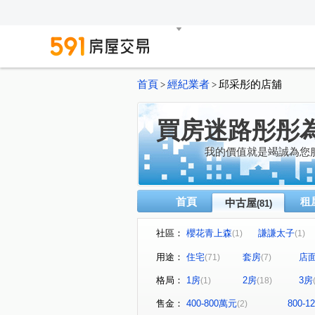
首頁
經紀業者
邱采彤的店舖
>
>
買房迷路彤彤
我的價值就是竭誠為您
首頁
租
中古屋
(81)
社區：
櫻花青上森
謙謙太子
(1)
(1)
達麗晶漾
佳泰大崇德
(1)
(1)
用途：
住宅
套房
店
(71)
(7)
領袖天悅
富強街113號華
(2)
格局：
1房
2房
3房
(1)
(18)
精銳闊
久樘皇家特區
(1)
(1)
台中市東區台中路129號
(1)
售金：
400-800萬元
800-
(2)