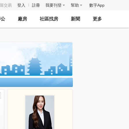
房屋交易
登入
註冊
我要刊登
幫助
數字App
辦公
廠房
社區找房
新聞
更多