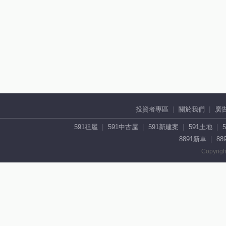
投資者專區
關於我們
廣
591租屋
591中古屋
591新建案
591土地
8891新車
88
Copyrigh