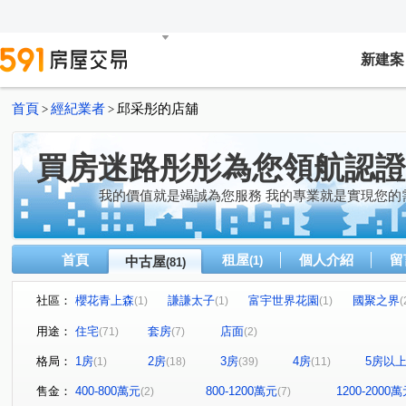
新建案
首頁
經紀業者
邱采彤的店舖
>
>
買房迷路彤彤為您領航認證
我的價值就是竭誠為您服務 我的專業就是實現您的
首頁
租屋
個人介紹
留
中古屋
(1)
(81)
社區：
櫻花青上森
謙謙太子
富宇世界花園
國聚之界
(1)
(1)
(1)
(
達麗晶漾
佳泰大崇德
帝闊大玥
立彩時山
(1)
(1)
(1)
(1)
用途：
住宅
套房
店面
(71)
(7)
(2)
領袖天悅
富強街113號華廈
大松花漾
太子龍
(2)
(2)
(1)
(1
格局：
1房
2房
3房
4房
5房以
(1)
(18)
(39)
(11)
精銳闊
久樘皇家特區
精銳雲
六月微風
(1)
(1)
(1)
(1)
台中市東區台中路129號
惠宇宇山鄰
米蘭雙星
(1)
(2)
(1)
售金：
400-800萬元
800-1200萬元
1200-2000
(2)
(7)