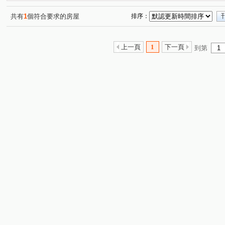
潤隆
麗園道
櫻花大櫻國3
浩瀚MVP
(1)
(1)
(1)
(1)
開價就高達5.7%整棟滿租透套
久樘經貿巴黎
精銳Gar
(1)
(1)
共有
1
個符合要求的房屋
排序：
原櫻崇現櫻花知殷
美好莊園 NO.3 夏卡爾
勝美琚
(1)
(1)
(1)
科博京隱
順天豐華
新中滙
寓上福星
寶輝
(1)
(1)
(1)
(1)
上一頁
1
下一頁
到第
幸福森林
太子雲世紀C區
順天謙華
昂峰謙若
(1)
(1)
(1)
惠宇開朗
太子雲世紀B區
昌祐閲灣
達麗大道
(1)
(1)
(1)
(1
勇建光翼
五月天嵐
寶輝園道尊邸
元心璽苑
(1)
(1)
(1)
(1)
頂好文心春之頌
日出登陽
(1)
惠宇富山居
廣三大
(1)
(1)
太子國寶大廈
舜元境朗
富旺天際W ONE
勝麗
(1)
(1)
(1)
森林公園壹號
我家天廈
大毅熊幸福
立功路
(1)
(1)
(1)
(1)
春安三街
后庄路
同榮路
青海路二段
河
(1)
(2)
(1)
(2)
復興北路
寶山東二街
英才路
富強街
福
(2)
(1)
(2)
(3)
河南路四段
昌平路二段
遊園北路
雅環路一段
(1)
(1)
(1)
(
軍福七路
台中路
松竹路二段
龍富十二街
(4)
(1)
(1)
(2)
環中東路四段
南京東路一段
東英十七街
榮華
(1)
(1)
(1)
國泰街
大墩十二街
頭家路
東福路
建功
(1)
(1)
(1)
(1)
忠明路
潭富路二段
一心街
上墩路
敦富
(1)
(1)
(2)
(1)
文昌東七街
西屯路三段
北屯路
敦富一街
(1)
(1)
(1)
(1)
國安一路
旱溪東路二段
青海南街
河北二街
(1)
(1)
(1)
(1)