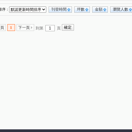
櫻國3
浩瀚MVP
(1)
(1)
久樘經貿巴黎
精銳Garden one
)
(1)
(1)
刊登時間
坪數
金額
瀏覽人數
排序：
 NO.3 夏卡爾
勝美琚
品藏逢甲
(1)
(1)
(1)
新中滙
寓上福星
寶輝THE SPRINGS
(1)
(1)
(1)
一頁
1
下一頁
到第
頁
順天謙華
昂峰謙若樹
櫻花孩子王
1)
(1)
(1)
(1)
昌祐閲灣
達麗大道
泰若天成
1)
(1)
(1)
(1)
寶輝園道尊邸
元心璽苑
遠雄寬寓
(1)
(1)
(1)
惠宇富山居
廣三大時代大廈
VVS1
(1)
(1)
(1)
(1)
富旺天際W ONE
勝麗方程市
(1)
(1)
大毅熊幸福
立功路
上安路
(1)
(1)
(1)
榮路
青海路二段
河北西街
同志巷
(1)
(2)
(1)
(1)
英才路
富強街
福田一街
(2)
(3)
(1)
遊園北路
雅環路一段
新富路
(1)
(1)
(1)
竹路二段
龍富十二街
忠太東路
(1)
(2)
(1)
段
東英十七街
榮華街
中清路二段
(1)
(1)
(1)
(1)
頭家路
東福路
建功路
福星路
(1)
(1)
(1)
(1)
一心街
上墩路
敦富路
太和東街
(2)
(1)
(2)
(1)
北屯路
敦富一街
太原路三段
(1)
(1)
(1)
青海南街
河北二街
上石路
(1)
(1)
(1)