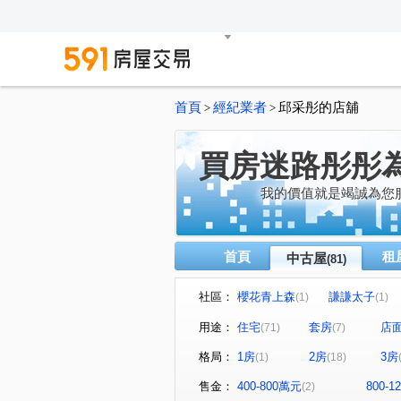
首頁
經紀業者
邱采彤的店舖
>
>
買房迷路彤彤
我的價值就是竭誠為您
首頁
租
中古屋
(81)
社區：
櫻花青上森
謙謙太子
(1)
(1)
達麗晶漾
佳泰大崇德
(1)
(1)
用途：
住宅
套房
店
(71)
(7)
領袖天悅
富強街113號華
(2)
格局：
1房
2房
3房
(1)
(18)
精銳闊
久樘皇家特區
(1)
(1)
台中市東區台中路129號
(1)
售金：
400-800萬元
800-
(2)