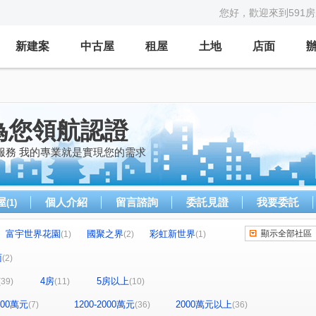
您好，歡迎來到591
新建案
中古屋
租屋
土地
店面
為您領航認證
服務 我的專業就是實現您的需求
屋
個人介紹
留言諮詢
委託見證
我要委託
(1)
富宇世界花園
國聚之界
彩虹新世界
顯示全部社區
(1)
(2)
(1)
帝闊大玥
立彩時山
勝美市一期
(1)
(1)
(1)
面
(2)
廈
大松花漾
太子龍
泓瑞崇德薈
(2)
(1)
(1)
(1)
4房
5房以上
(39)
(11)
(10)
精銳雲
(1)
六月微風
(1)
惠宇宇山鄰
米蘭雙星
樹禾院(大樓B區)
(2)
(1)
(1)
1200萬元
1200-2000萬元
2000萬元以上
(7)
(36)
(36)