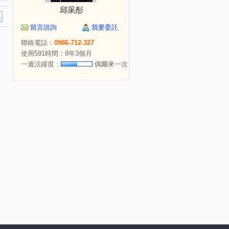
邱采彤
留言諮詢
我要委託
聯絡電話：
0986-712-327
使用591時間：8年3個月
一週活躍度：
偶爾來一次