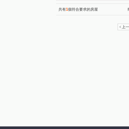
潤隆
麗園道
櫻花大
(1)
(1)
開價就高達5.7%整棟滿租透套
(1
共有
1
個符合要求的房屋
原櫻崇現櫻花知殷
美好莊園
(1)
科博京隱
順天豐華
(1)
(1)
上
幸福森林
太子雲世紀C區
(1)
(
惠宇開朗
太子雲世紀B區
(1)
(
勇建光翼
五月天嵐
(1)
(1)
頂好文心春之頌
日出登陽
(1)
太子國寶大廈
舜元境朗
(1)
(1)
森林公園壹號
我家天廈
(1)
(1)
春安三街
后庄路
同
(1)
(2)
復興北路
寶山東二街
(2)
(1)
河南路四段
昌平路二段
(1)
(1)
軍福七路
台中路
松
(4)
(1)
環中東路四段
南京東路一
(1)
國泰街
大墩十二街
(1)
(1)
忠明路
潭富路二段
(1)
(1)
文昌東七街
西屯路三段
(1)
(1)
國安一路
旱溪東路二段
(1)
(1)