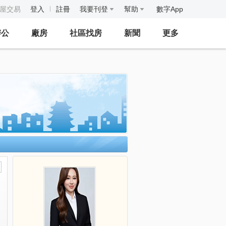
房屋交易
登入
註冊
我要刊登
幫助
數字App
辦公
廠房
社區找房
新聞
更多