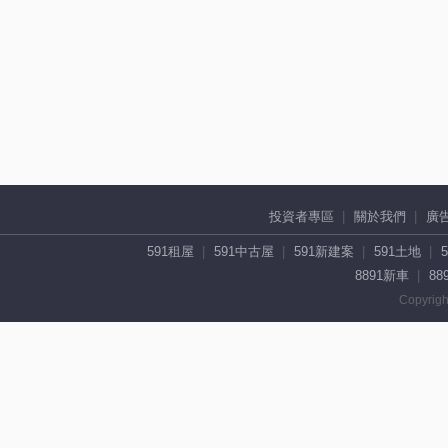
投資者專區
關於我們
廣
591租屋
591中古屋
591新建案
591土地
8891新車
88
Copyrigh