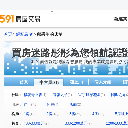
新建案
首頁
經紀業者
邱采彤的店舖
>
>
買房迷路彤彤為您領航認證
我的價值就是竭誠為您服務 我的專業就是實現您的
首頁
租屋
個人介紹
留
中古屋
(1)
(81)
社區：
櫻花青上森
謙謙太子
富宇世界花園
國聚之界
(1)
(1)
(1)
(
達麗晶漾
佳泰大崇德
帝闊大玥
立彩時山
(1)
(1)
(1)
(1)
用途：
住宅
套房
店面
(71)
(7)
(2)
領袖天悅
富強街113號華廈
大松花漾
太子龍
(2)
(2)
(1)
(1
格局：
1房
2房
3房
4房
5房以
(1)
(18)
(39)
(11)
精銳闊
久樘皇家特區
精銳雲
六月微風
(1)
(1)
(1)
(1)
台中市東區台中路129號
惠宇宇山鄰
米蘭雙星
(1)
(2)
(1)
售金：
400-800萬元
800-1200萬元
1200-2000
(2)
(7)