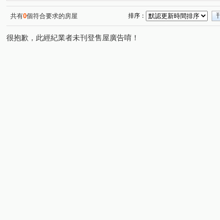
潤隆
麗園道
櫻花大櫻國3
浩瀚MVP
(1)
(1)
(1)
(1)
開價就高達5.7%整棟滿租透套
久樘經貿巴黎
精銳Gar
(1)
(1)
共有
0
個符合要求的房屋
排序：
原櫻崇現櫻花知殷
美好莊園 NO.3 夏卡爾
勝美琚
(1)
(1)
(1)
很抱歉，此經紀業者未刊登售屋廣告唷！
科博京隱
順天豐華
新中滙
寓上福星
寶輝
(1)
(1)
(1)
(1)
幸福森林
太子雲世紀C區
順天謙華
昂峰謙若
(1)
(1)
(1)
惠宇開朗
太子雲世紀B區
昌祐閲灣
達麗大道
(1)
(1)
(1)
(1
勇建光翼
五月天嵐
寶輝園道尊邸
元心璽苑
(1)
(1)
(1)
(1)
頂好文心春之頌
日出登陽
惠宇富山居
廣三大
(1)
(1)
(1)
太子國寶大廈
舜元境朗
富旺天際W ONE
勝麗
(1)
(1)
(1)
森林公園壹號
我家天廈
大毅熊幸福
立功路
(1)
(1)
(1)
(1)
春安三街
后庄路
同榮路
青海路二段
河
(1)
(2)
(1)
(2)
復興北路
寶山東二街
英才路
富強街
福
(2)
(1)
(2)
(3)
河南路四段
昌平路二段
遊園北路
雅環路一段
(1)
(1)
(1)
(
軍福七路
台中路
松竹路二段
龍富十二街
(4)
(1)
(1)
(2)
環中東路四段
南京東路一段
東英十七街
榮華
(1)
(1)
(1)
國泰街
大墩十二街
頭家路
東福路
建功
(1)
(1)
(1)
(1)
忠明路
潭富路二段
一心街
上墩路
敦富
(1)
(1)
(2)
(1)
文昌東七街
西屯路三段
北屯路
敦富一街
(1)
(1)
(1)
(1)
國安一路
旱溪東路二段
青海南街
河北二街
(1)
(1)
(1)
(1)