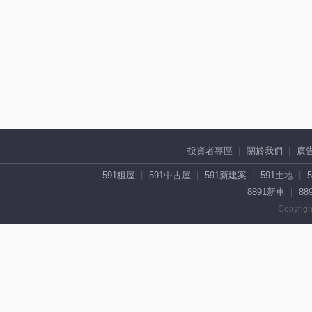
投資者專區
關於我們
廣
591租屋
591中古屋
591新建案
591土地
8891新車
88
Copyrigh