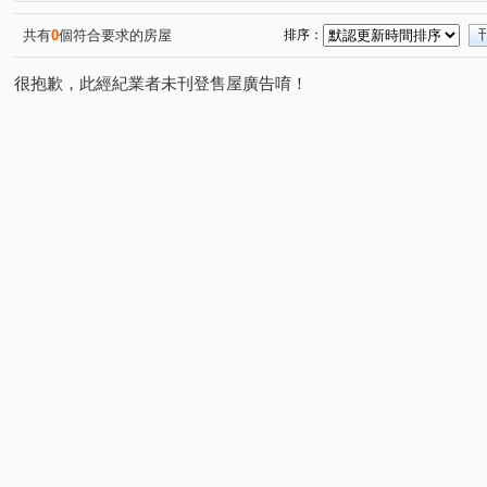
潤隆
麗園道
櫻花大櫻國3
浩瀚MVP
(1)
(1)
(1)
(1)
開價就高達5.7%整棟滿租透套
久樘經貿巴黎
精銳Gar
(1)
(1)
共有
0
個符合要求的房屋
排序：
原櫻崇現櫻花知殷
美好莊園 NO.3 夏卡爾
勝美琚
(1)
(1)
(1)
很抱歉，此經紀業者未刊登售屋廣告唷！
科博京隱
順天豐華
新中滙
寓上福星
寶輝
(1)
(1)
(1)
(1)
幸福森林
太子雲世紀C區
順天謙華
昂峰謙若
(1)
(1)
(1)
惠宇開朗
太子雲世紀B區
昌祐閲灣
達麗大道
(1)
(1)
(1)
(1
勇建光翼
五月天嵐
寶輝園道尊邸
元心璽苑
(1)
(1)
(1)
(1)
頂好文心春之頌
日出登陽
惠宇富山居
廣三大
(1)
(1)
(1)
太子國寶大廈
舜元境朗
富旺天際W ONE
勝麗
(1)
(1)
(1)
森林公園壹號
我家天廈
大毅熊幸福
立功路
(1)
(1)
(1)
(1)
春安三街
后庄路
同榮路
青海路二段
河
(1)
(2)
(1)
(2)
復興北路
寶山東二街
英才路
富強街
福
(2)
(1)
(2)
(3)
河南路四段
昌平路二段
遊園北路
雅環路一段
(1)
(1)
(1)
(
軍福七路
台中路
松竹路二段
龍富十二街
(4)
(1)
(1)
(2)
環中東路四段
南京東路一段
東英十七街
榮華
(1)
(1)
(1)
國泰街
大墩十二街
頭家路
東福路
建功
(1)
(1)
(1)
(1)
忠明路
潭富路二段
一心街
上墩路
敦富
(1)
(1)
(2)
(1)
文昌東七街
西屯路三段
北屯路
敦富一街
(1)
(1)
(1)
(1)
國安一路
旱溪東路二段
青海南街
河北二街
(1)
(1)
(1)
(1)