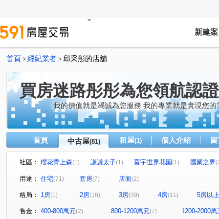
新建案
首頁
經紀業者
邱采彤的店舖
>
>
買房迷路彤彤為您領航認證
我的價值就是竭誠為您服務 我的專業就是實現您的
首頁
租屋
個人介紹
留
中古屋
(1)
(81)
社區：
櫻花青上森
謙謙太子
富宇世界花園
國聚之界
(1)
(1)
(1)
(
達麗晶漾
佳泰大崇德
帝闊大玥
立彩時山
(1)
(1)
(1)
(1)
用途：
住宅
套房
店面
(71)
(7)
(2)
領袖天悅
富強街113號華廈
大松花漾
太子龍
(2)
(2)
(1)
(1
格局：
1房
2房
3房
4房
5房以
(1)
(18)
(39)
(11)
精銳闊
久樘皇家特區
精銳雲
六月微風
(1)
(1)
(1)
(1)
台中市東區台中路129號
惠宇宇山鄰
米蘭雙星
(1)
(2)
(1)
售金：
400-800萬元
800-1200萬元
1200-2000
(2)
(7)