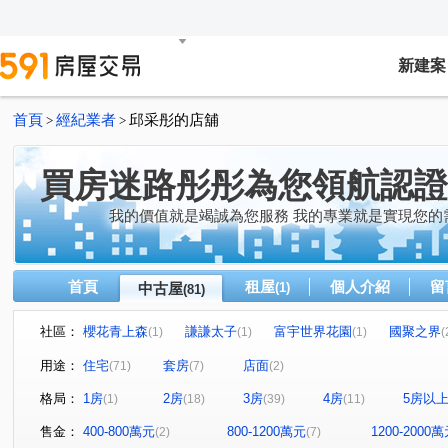
新建案
首頁
經紀業者
邱采彤的店舖
>
>
買房迷路彤彤為您領航認證
我的價值就是竭誠為您服務 我的專業就是實現您的
首頁
租屋
個人介紹
留
中古屋
(1)
(81)
社區：
櫻花青上森
謙謙太子
富宇世界花園
國聚之界
(1)
(1)
(1)
(
達麗晶漾
佳泰大崇德
帝闊大玥
立彩時山
(1)
(1)
(1)
(1)
用途：
住宅
套房
店面
(71)
(7)
(2)
領袖天悅
富強街113號華廈
大松花漾
太子龍
(2)
(2)
(1)
(1
格局：
1房
2房
3房
4房
5房以
(1)
(18)
(39)
(11)
精銳闊
久樘皇家特區
精銳雲
六月微風
(1)
(1)
(1)
(1)
台中市東區台中路129號
惠宇宇山鄰
米蘭雙星
(1)
(2)
(1)
售金：
400-800萬元
800-1200萬元
1200-2000
(2)
(7)