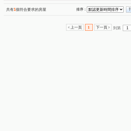
潤隆
麗園道
櫻花大櫻國3
浩瀚MVP
(1)
(1)
(1)
(1)
開價就高達5.7%整棟滿租透套
久樘經貿巴黎
精銳Gar
(1)
(1)
共有
1
個符合要求的房屋
排序：
原櫻崇現櫻花知殷
美好莊園 NO.3 夏卡爾
勝美琚
(1)
(1)
(1)
科博京隱
順天豐華
新中滙
寓上福星
寶輝
(1)
(1)
(1)
(1)
上一頁
1
下一頁
到第
幸福森林
太子雲世紀C區
順天謙華
昂峰謙若
(1)
(1)
(1)
惠宇開朗
太子雲世紀B區
昌祐閲灣
達麗大道
(1)
(1)
(1)
(1
勇建光翼
五月天嵐
寶輝園道尊邸
元心璽苑
(1)
(1)
(1)
(1)
頂好文心春之頌
日出登陽
惠宇富山居
廣三大
(1)
(1)
(1)
太子國寶大廈
舜元境朗
富旺天際W ONE
勝麗
(1)
(1)
(1)
森林公園壹號
我家天廈
大毅熊幸福
立功路
(1)
(1)
(1)
(1)
春安三街
后庄路
同榮路
青海路二段
河
(1)
(2)
(1)
(2)
復興北路
寶山東二街
英才路
富強街
福
(2)
(1)
(2)
(3)
河南路四段
昌平路二段
遊園北路
雅環路一段
(1)
(1)
(1)
(
軍福七路
台中路
松竹路二段
龍富十二街
(4)
(1)
(1)
(2)
環中東路四段
南京東路一段
東英十七街
榮華
(1)
(1)
(1)
國泰街
大墩十二街
頭家路
東福路
建功
(1)
(1)
(1)
(1)
忠明路
潭富路二段
一心街
上墩路
敦富
(1)
(1)
(2)
(1)
文昌東七街
西屯路三段
北屯路
敦富一街
(1)
(1)
(1)
(1)
國安一路
旱溪東路二段
青海南街
河北二街
(1)
(1)
(1)
(1)