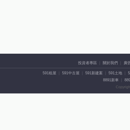
投資者專區
關於我們
廣
591租屋
591中古屋
591新建案
591土地
8891新車
88
Copyrigh