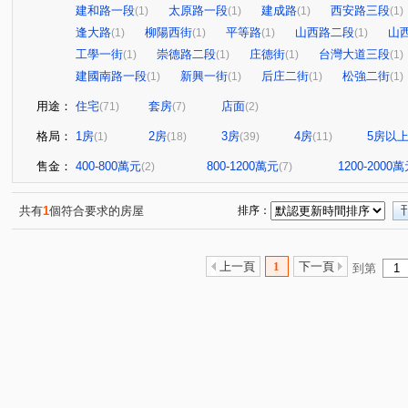
建和路一段
太原路一段
建成路
西安路三段
(1)
(1)
(1)
(1)
逢大路
柳陽西街
平等路
山西路二段
山
(1)
(1)
(1)
(1)
工學一街
崇德路二段
庄德街
台灣大道三段
(1)
(1)
(1)
(1)
建國南路一段
新興一街
后庄二街
松強二街
(1)
(1)
(1)
(1)
用途：
住宅
套房
店面
(71)
(7)
(2)
格局：
1房
2房
3房
4房
5房以
(1)
(18)
(39)
(11)
售金：
400-800萬元
800-1200萬元
1200-2000
(2)
(7)
共有
1
個符合要求的房屋
排序：
上一頁
1
下一頁
到第