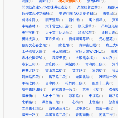
潤隆
麗園道
櫻花大櫻國3
(1)
浩瀚MVP
(1)
(1)
(1)
開價就高達5.7%整棟滿租透套
久樘經貿巴黎
精銳Gar
(1)
(1)
原櫻崇現櫻花知殷
美好莊園 NO.3 夏卡爾
勝美琚
(1)
(1)
(1)
科博京隱
順天豐華
新中滙
寓上福星
寶輝
(1)
(1)
(1)
(1)
幸福森林
太子雲世紀C區
順天謙華
昂峰謙若
(1)
(1)
(1)
惠宇開朗
太子雲世紀B區
昌祐閲灣
達麗大道
(1)
(1)
(1)
(1
勇建光翼
五月天嵐
寶輝園道尊邸
元心璽苑
(1)
(1)
(1)
(1)
頂好文心春之頌
日出登陽
惠宇富山居
廣三大
(1)
(1)
(1)
太子國寶大廈
舜元境朗
富旺天際W ONE
勝麗
(1)
(1)
(1)
森林公園壹號
我家天廈
大毅熊幸福
立功路
(1)
(1)
(1)
(1)
春安三街
后庄路
同榮路
青海路二段
河
(1)
(2)
(1)
(2)
復興北路
寶山東二街
英才路
富強街
福
(2)
(1)
(2)
(3)
河南路四段
昌平路二段
遊園北路
雅環路一段
(1)
(1)
(1)
(
軍福七路
台中路
松竹路二段
龍富十二街
(4)
(1)
(1)
(2)
環中東路四段
南京東路一段
東英十七街
榮華
(1)
(1)
(1)
國泰街
大墩十二街
頭家路
東福路
建功
(1)
(1)
(1)
(1)
忠明路
潭富路二段
一心街
上墩路
敦富
(1)
(1)
(2)
(1)
文昌東七街
西屯路三段
北屯路
敦富一街
(1)
(1)
(1)
(1)
國安一路
旱溪東路二段
青海南街
河北二街
(1)
(1)
(1)
(1)