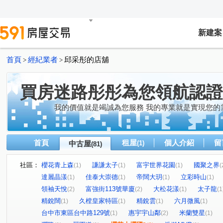
新建案
首頁
經紀業者
邱采彤的店舖
>
>
買房迷路彤彤為您領航認證
我的價值就是竭誠為您服務 我的專業就是實現您的
首頁
租屋
個人介紹
留
中古屋
(1)
(81)
社區：
櫻花青上森
謙謙太子
富宇世界花園
國聚之界
(1)
(1)
(1)
(
達麗晶漾
佳泰大崇德
帝闊大玥
立彩時山
(1)
(1)
(1)
(1)
領袖天悅
富強街113號華廈
大松花漾
太子龍
(2)
(2)
(1)
(1
精銳闊
久樘皇家特區
精銳雲
六月微風
(1)
(1)
(1)
(1)
台中市東區台中路129號
惠宇宇山鄰
米蘭雙星
(1)
(2)
(1)