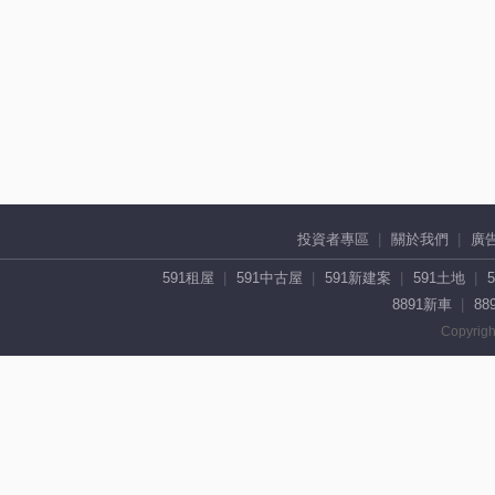
投資者專區
關於我們
廣
591租屋
591中古屋
591新建案
591土地
8891新車
88
Copyrigh