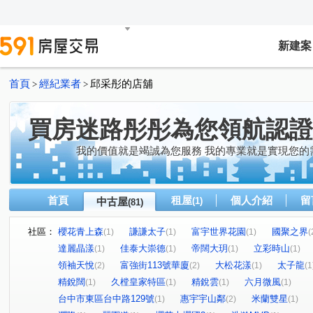
新建案
首頁
經紀業者
邱采彤的店舖
>
>
買房迷路彤彤為您領航認證
我的價值就是竭誠為您服務 我的專業就是實現您的
首頁
租屋
個人介紹
留
中古屋
(1)
(81)
社區：
櫻花青上森
謙謙太子
富宇世界花園
國聚之界
(1)
(1)
(1)
(
達麗晶漾
佳泰大崇德
帝闊大玥
立彩時山
(1)
(1)
(1)
(1)
領袖天悅
富強街113號華廈
大松花漾
太子龍
(2)
(2)
(1)
(1
精銳闊
久樘皇家特區
精銳雲
六月微風
(1)
(1)
(1)
(1)
台中市東區台中路129號
惠宇宇山鄰
米蘭雙星
(1)
(2)
(1)