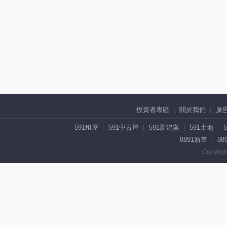
投資者專區
關於我們
廣
591租屋
591中古屋
591新建案
591土地
8891新車
88
Copyrigh