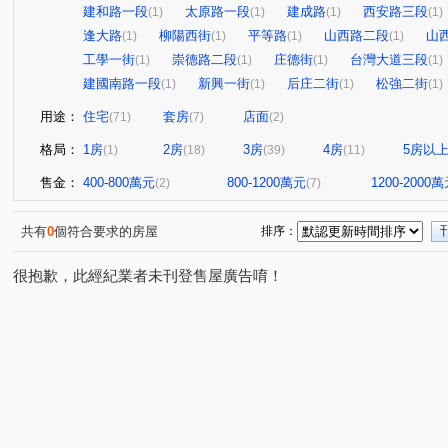
建和路一段
太原路一段
建成路
西安路三段
(1)
(1)
(1)
(1)
逢大路
柳陽西街
平等路
山西路二段
山
(1)
(1)
(1)
(1)
工學一街
崇德路二段
庄德街
台灣大道三段
(1)
(1)
(1)
(1)
建國南路一段
新興一街
后庄二街
松強二街
(1)
(1)
(1)
(1)
用途：
住宅
套房
店面
(71)
(7)
(2)
格局：
1房
2房
3房
4房
5房以
(1)
(18)
(39)
(11)
售金：
400-800萬元
800-1200萬元
1200-2000
(2)
(7)
共有
0
個符合要求的房屋
排序：
很抱歉，此經紀業者未刊登售屋廣告唷！