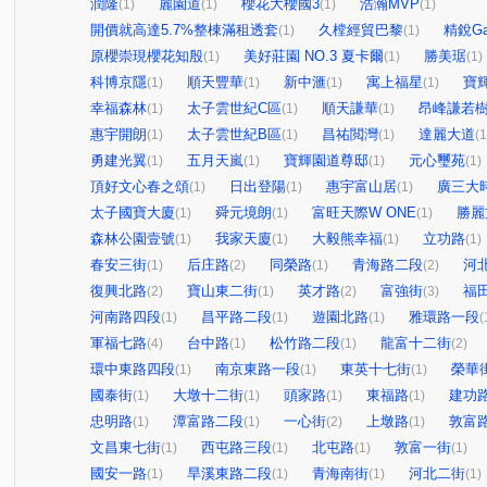
潤隆
麗園道
櫻花大櫻國3
浩瀚MVP
(1)
(1)
(1)
(1)
開價就高達5.7%整棟滿租透套
久樘經貿巴黎
精銳Gar
(1)
(1)
原櫻崇現櫻花知殷
美好莊園 NO.3 夏卡爾
勝美琚
(1)
(1)
(1)
科博京隱
順天豐華
新中滙
寓上福星
寶輝
(1)
(1)
(1)
(1)
幸福森林
太子雲世紀C區
順天謙華
昂峰謙若
(1)
(1)
(1)
惠宇開朗
太子雲世紀B區
昌祐閲灣
達麗大道
(1)
(1)
(1)
(1
勇建光翼
五月天嵐
寶輝園道尊邸
元心璽苑
(1)
(1)
(1)
(1)
頂好文心春之頌
日出登陽
惠宇富山居
廣三大
(1)
(1)
(1)
太子國寶大廈
舜元境朗
富旺天際W ONE
勝麗
(1)
(1)
(1)
森林公園壹號
我家天廈
大毅熊幸福
立功路
(1)
(1)
(1)
(1)
春安三街
后庄路
同榮路
青海路二段
河
(1)
(2)
(1)
(2)
復興北路
寶山東二街
英才路
富強街
福
(2)
(1)
(2)
(3)
河南路四段
昌平路二段
遊園北路
雅環路一段
(1)
(1)
(1)
(
軍福七路
台中路
松竹路二段
龍富十二街
(4)
(1)
(1)
(2)
環中東路四段
南京東路一段
東英十七街
榮華
(1)
(1)
(1)
國泰街
大墩十二街
頭家路
東福路
建功
(1)
(1)
(1)
(1)
忠明路
潭富路二段
一心街
上墩路
敦富
(1)
(1)
(2)
(1)
文昌東七街
西屯路三段
北屯路
敦富一街
(1)
(1)
(1)
(1)
國安一路
旱溪東路二段
青海南街
河北二街
(1)
(1)
(1)
(1)