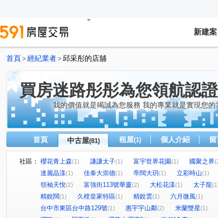
新建案
首頁
經紀業者
邱采彤的店舖
>
>
買房迷路彤彤為您領航認證
我的價值就是竭誠為您服務 我的專業就是實現您的
首頁
租屋
個人介紹
留
中古屋
(1)
(81)
社區：
櫻花青上森
謙謙太子
富宇世界花園
國聚之界
(1)
(1)
(1)
(
達麗晶漾
佳泰大崇德
帝闊大玥
立彩時山
(1)
(1)
(1)
(1)
領袖天悅
富強街113號華廈
大松花漾
太子龍
(2)
(2)
(1)
(1
精銳闊
久樘皇家特區
精銳雲
六月微風
(1)
(1)
(1)
(1)
台中市東區台中路129號
惠宇宇山鄰
米蘭雙星
(1)
(2)
(1)