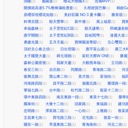
潤隆
麗園道
櫻花大櫻國3
浩瀚MVP
(1)
(1)
(1)
(1)
開價就高達5.7%整棟滿租透套
久樘經貿巴黎
精銳Gar
(1)
(1)
原櫻崇現櫻花知殷
美好莊園 NO.3 夏卡爾
勝美琚
(1)
(1)
(1)
科博京隱
順天豐華
新中滙
寓上福星
寶輝
(1)
(1)
(1)
(1)
幸福森林
太子雲世紀C區
順天謙華
昂峰謙若
(1)
(1)
(1)
惠宇開朗
太子雲世紀B區
昌祐閲灣
達麗大道
(1)
(1)
(1)
(1
勇建光翼
五月天嵐
寶輝園道尊邸
元心璽苑
(1)
(1)
(1)
(1)
頂好文心春之頌
日出登陽
惠宇富山居
廣三大
(1)
(1)
(1)
太子國寶大廈
舜元境朗
富旺天際W ONE
勝麗
(1)
(1)
(1)
森林公園壹號
我家天廈
大毅熊幸福
立功路
(1)
(1)
(1)
(1)
春安三街
后庄路
同榮路
青海路二段
河
(1)
(2)
(1)
(2)
復興北路
寶山東二街
英才路
富強街
福
(2)
(1)
(2)
(3)
河南路四段
昌平路二段
遊園北路
雅環路一段
(1)
(1)
(1)
(
軍福七路
台中路
松竹路二段
龍富十二街
(4)
(1)
(1)
(2)
環中東路四段
南京東路一段
東英十七街
榮華
(1)
(1)
(1)
國泰街
大墩十二街
頭家路
東福路
建功
(1)
(1)
(1)
(1)
忠明路
潭富路二段
一心街
上墩路
敦富
(1)
(1)
(2)
(1)
文昌東七街
西屯路三段
北屯路
敦富一街
(1)
(1)
(1)
(1)
國安一路
旱溪東路二段
青海南街
河北二街
(1)
(1)
(1)
(1)