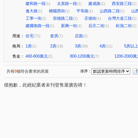
建和路一段
太原路一段
建成路
西安路三段
(1)
(1)
(1)
(1)
逢大路
柳陽西街
平等路
山西路二段
山
(1)
(1)
(1)
(1)
工學一街
崇德路二段
庄德街
台灣大道三段
(1)
(1)
(1)
(1)
建國南路一段
新興一街
后庄二街
松強二街
(1)
(1)
(1)
(1)
用途：
住宅
套房
店面
(71)
(7)
(2)
格局：
1房
2房
3房
4房
5房以
(1)
(18)
(39)
(11)
售金：
400-800萬元
800-1200萬元
1200-2000
(2)
(7)
共有
0
個符合要求的房屋
排序：
很抱歉，此經紀業者未刊登售屋廣告唷！