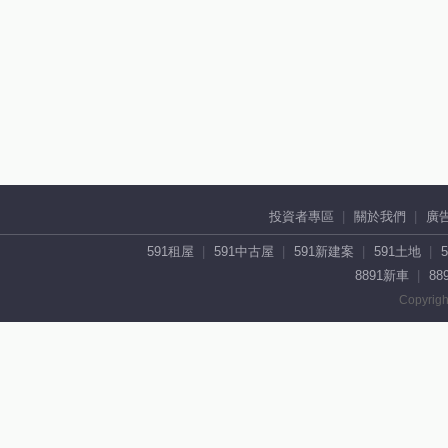
投資者專區
關於我們
廣
591租屋
591中古屋
591新建案
591土地
8891新車
88
Copyrigh