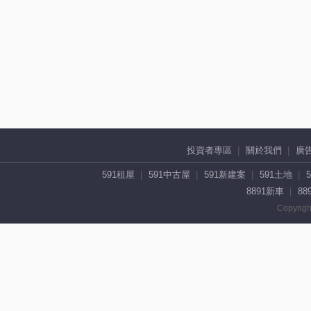
投資者專區
關於我們
廣
591租屋
591中古屋
591新建案
591土地
8891新車
88
Copyrigh