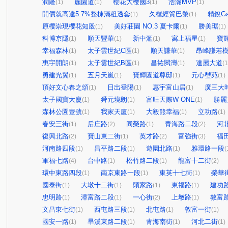
潤隆
麗園道
櫻花大櫻國3
浩瀚MVP
(1)
(1)
(1)
(1)
開價就高達5.7%整棟滿租透套
久樘經貿巴黎
精銳Gar
(1)
(1)
原櫻崇現櫻花知殷
美好莊園 NO.3 夏卡爾
勝美琚
(1)
(1)
(1)
科博京隱
順天豐華
新中滙
寓上福星
寶輝
(1)
(1)
(1)
(1)
幸福森林
太子雲世紀C區
順天謙華
昂峰謙若
(1)
(1)
(1)
惠宇開朗
太子雲世紀B區
昌祐閲灣
達麗大道
(1)
(1)
(1)
(1
勇建光翼
五月天嵐
寶輝園道尊邸
元心璽苑
(1)
(1)
(1)
(1)
頂好文心春之頌
日出登陽
惠宇富山居
廣三大
(1)
(1)
(1)
太子國寶大廈
舜元境朗
富旺天際W ONE
勝麗
(1)
(1)
(1)
森林公園壹號
我家天廈
大毅熊幸福
立功路
(1)
(1)
(1)
(1)
春安三街
后庄路
同榮路
青海路二段
河
(1)
(2)
(1)
(2)
復興北路
寶山東二街
英才路
富強街
福
(2)
(1)
(2)
(3)
河南路四段
昌平路二段
遊園北路
雅環路一段
(1)
(1)
(1)
(
軍福七路
台中路
松竹路二段
龍富十二街
(4)
(1)
(1)
(2)
環中東路四段
南京東路一段
東英十七街
榮華
(1)
(1)
(1)
國泰街
大墩十二街
頭家路
東福路
建功
(1)
(1)
(1)
(1)
忠明路
潭富路二段
一心街
上墩路
敦富
(1)
(1)
(2)
(1)
文昌東七街
西屯路三段
北屯路
敦富一街
(1)
(1)
(1)
(1)
國安一路
旱溪東路二段
青海南街
河北二街
(1)
(1)
(1)
(1)