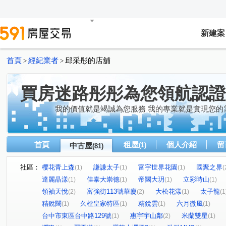
新建案
首頁
經紀業者
邱采彤的店舖
>
>
買房迷路彤彤為您領航認證
我的價值就是竭誠為您服務 我的專業就是實現您的
首頁
租屋
個人介紹
留
中古屋
(1)
(81)
社區：
櫻花青上森
謙謙太子
富宇世界花園
國聚之界
(1)
(1)
(1)
(
達麗晶漾
佳泰大崇德
帝闊大玥
立彩時山
(1)
(1)
(1)
(1)
領袖天悅
富強街113號華廈
大松花漾
太子龍
(2)
(2)
(1)
(1
精銳闊
久樘皇家特區
精銳雲
六月微風
(1)
(1)
(1)
(1)
台中市東區台中路129號
惠宇宇山鄰
米蘭雙星
(1)
(2)
(1)