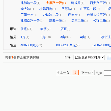
建和路一段
太原路一段
(1)
建成路
西安路三段
(1)
(1)
(1)
逢大路
柳陽西街
平等路
山西路二段
山
(1)
(1)
(1)
(1)
工學一街
崇德路二段
庄德街
台灣大道三段
(1)
(1)
(1)
(1)
建國南路一段
新興一街
后庄二街
松強二街
(1)
(1)
(1)
(1)
用途：
住宅
套房
店面
(71)
(7)
(2)
格局：
1房
2房
3房
4房
5房以
(1)
(18)
(39)
(11)
售金：
400-800萬元
800-1200萬元
1200-2000
(2)
(7)
共有
1
個符合要求的房屋
排序：
上一頁
1
下一頁
到第