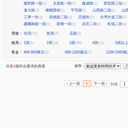
建和路一段
太原路一段
建成路
西安路三段
(1)
(1)
(1)
(1)
逢大路
柳陽西街
平等路
山西路二段
山
(1)
(1)
(1)
(1)
工學一街
崇德路二段
庄德街
台灣大道三段
(1)
(1)
(1)
(1)
建國南路一段
新興一街
后庄二街
松強二街
(1)
(1)
(1)
(1)
用途：
住宅
套房
店面
(71)
(7)
(2)
格局：
1房
2房
3房
4房
5房以
(1)
(18)
(39)
(11)
售金：
400-800萬元
800-1200萬元
1200-2000
(2)
(7)
共有
1
個符合要求的房屋
排序：
上一頁
1
下一頁
到第