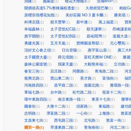
潤隆
麗園道
櫻花大櫻國3
浩瀚MVP
(1)
(1)
(1)
(1)
開價就高達5.7%整棟滿租透套
久樘經貿巴黎
精銳Gar
(1)
(1)
原櫻崇現櫻花知殷
美好莊園 NO.3 夏卡爾
勝美琚
(1)
(1)
(1)
科博京隱
順天豐華
新中滙
寓上福星
寶輝
(1)
(1)
(1)
(1)
幸福森林
太子雲世紀C區
順天謙華
昂峰謙若
(1)
(1)
(1)
惠宇開朗
太子雲世紀B區
昌祐閲灣
達麗大道
(1)
(1)
(1)
(1
勇建光翼
五月天嵐
寶輝園道尊邸
元心璽苑
(1)
(1)
(1)
(1)
頂好文心春之頌
日出登陽
惠宇富山居
廣三大
(1)
(1)
(1)
太子國寶大廈
舜元境朗
富旺天際W ONE
勝麗
(1)
(1)
(1)
森林公園壹號
我家天廈
大毅熊幸福
立功路
(1)
(1)
(1)
(1)
春安三街
后庄路
同榮路
青海路二段
河
(1)
(2)
(1)
(2)
復興北路
寶山東二街
英才路
富強街
福
(2)
(1)
(2)
(3)
河南路四段
昌平路二段
遊園北路
雅環路一段
(1)
(1)
(1)
(
軍福七路
台中路
松竹路二段
龍富十二街
(4)
(1)
(1)
(2)
環中東路四段
南京東路一段
東英十七街
榮華
(1)
(1)
(1)
國泰街
大墩十二街
頭家路
東福路
建功
(1)
(1)
(1)
(1)
忠明路
潭富路二段
一心街
上墩路
敦富
(1)
(1)
(2)
(1)
文昌東七街
西屯路三段
北屯路
敦富一街
(1)
(1)
(1)
(1)
國安一路
(1)
旱溪東路二段
青海南街
河北二街
(1)
(1)
(1)