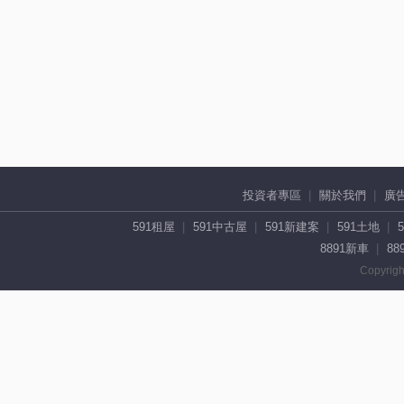
投資者專區
關於我們
廣
591租屋
591中古屋
591新建案
591土地
8891新車
88
Copyrigh