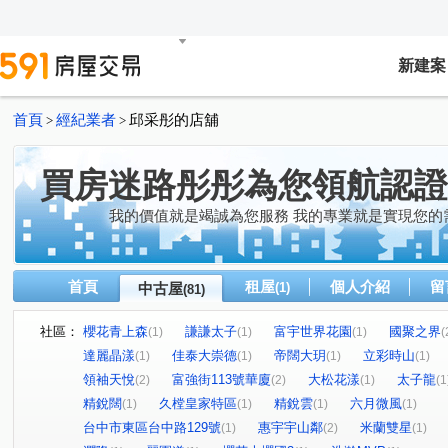
新建案
首頁
經紀業者
邱采彤的店舖
>
>
買房迷路彤彤為您領航認證
我的價值就是竭誠為您服務 我的專業就是實現您的
首頁
租屋
個人介紹
留
中古屋
(1)
(81)
社區：
櫻花青上森
謙謙太子
富宇世界花園
國聚之界
(1)
(1)
(1)
(
達麗晶漾
佳泰大崇德
帝闊大玥
立彩時山
(1)
(1)
(1)
(1)
領袖天悅
富強街113號華廈
大松花漾
太子龍
(2)
(2)
(1)
(1
精銳闊
久樘皇家特區
精銳雲
六月微風
(1)
(1)
(1)
(1)
台中市東區台中路129號
惠宇宇山鄰
米蘭雙星
(1)
(2)
(1)