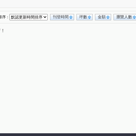
沙街
文生路
斗六五路
重光路
(1)
(1)
(1)
(1)
路
文昌路
石榴路
鎮南路
(1)
(1)
(1)
(1)
惠來路
林內路一段
育英北街
(1)
(1)
(1)
刊登時間
坪數
金額
瀏覽人數
排序：
唷！