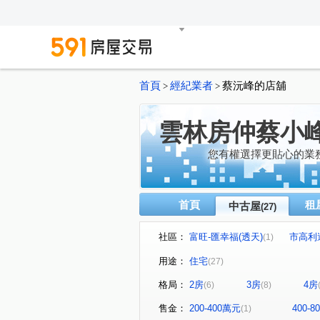
首頁
經紀業者
蔡沅峰的店舖
>
>
雲林房仲蔡小
您有權選擇更貼心的業
首頁
租
中古屋
(27)
社區：
富旺-匯幸福(透天)
市高利
(1)
中興一路發
聖德天韻
(1)
(1)
用途：
住宅
(27)
勝麗MVP
聚星
青森
(1)
(1)
格局：
2房
3房
4房
(6)
(8)
斗六綻
銓威雲硯
他
(1)
(1)
江厝路
大美路
中興
(1)
(1)
售金：
200-400萬元
400-
(1)