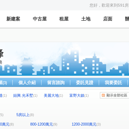
您好，歡迎來到591
新建案
中古屋
租屋
土地
店面
峰
務
屋
個人介紹
留言諮詢
委託見證
我要委託
(3)
達
姮興.光禾墅
美麗大地
富野大鎮
顯示全部社區
(1)
(1)
(1)
(1)
大同路
新越梧桐NO.6
法國巴黎
(1)
(1)
(1)
綠川
勝麗進行曲 - 禧悅區
合總君悅II
(1)
(1)
(1)
5房以上
(5)
(8)
里霧春不老
尚義
府中街
民權路
(1)
(1)
(1)
(1)
一路
棒球二街
大同路
斗六二路
(1)
(1)
(1)
(1)
800萬元
800-1200萬元
1200-2000萬元
(8)
(9)
(3)