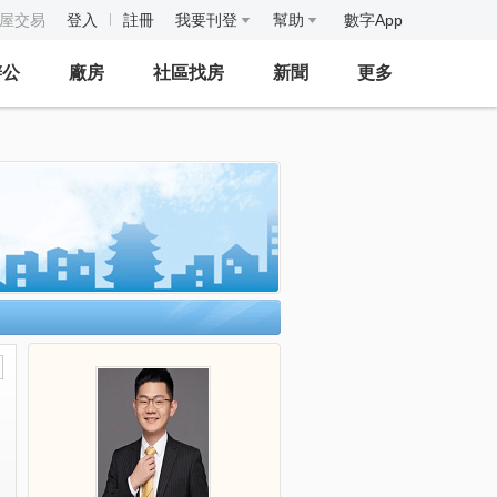
房屋交易
登入
註冊
我要刊登
幫助
數字App
辦公
廠房
社區找房
新聞
更多