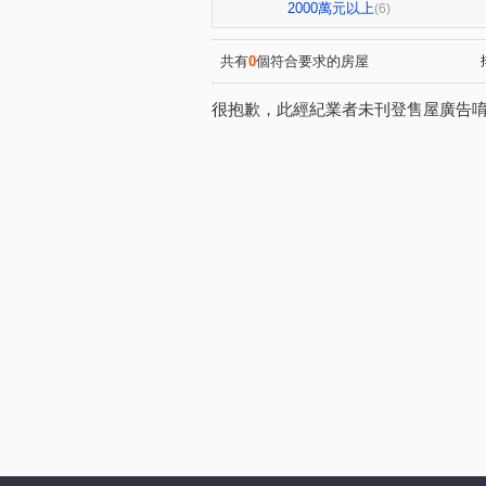
成功二街
警民街
長
(2)
(1)
2000萬元以上
(6)
太平路
正義街
保長
(1)
(1)
延平路二段
公誠路
(1)
(1)
共有
0
個符合要求的房屋
很抱歉，此經紀業者未刊登售屋廣告