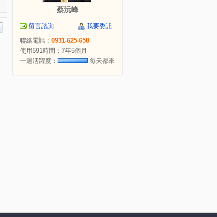
蔡沅峰
留言諮詢
我要委託
聯絡電話：
0931-625-658
使用591時間：7年5個月
一週活躍度：
每天都來