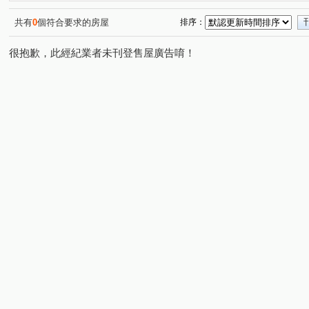
南竹路四段
中正路
油管路一段
(1)
(1)
(2)
共有
0
個符合要求的房屋
排序：
很抱歉，此經紀業者未刊登售屋廣告唷！