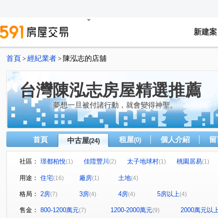
新建案
首頁
經紀業者
陳泓志的店舖
>
>
台灣陳泓志房屋精選推薦
夢想一旦被付諸行動，就會變得神聖。
首頁
租屋
個人介紹
留
中古屋
(0)
(24)
社區：
璟都柏悅
佳陞豐川
太子地球村
桃園居易
(1)
(2)
(1)
(1)
竹城大阪
中悅花園廣場
大聯邦六七八期
宜誠
(1)
(1)
(1)
用途：
住宅
廠房
土地
(16)
(1)
(4)
青淞
水漾花園
曼哈頓
合輝達觀
吉安一
(1)
(1)
(1)
(2)
格局：
2房
3房
4房
5房以上
(7)
(4)
(4)
(4)
南美街
中山路
中華路
崁頭厝段
六福一
(1)
(1)
(1)
(1)
吉林路
六福路
奉化路
南崁路一段
南山
(1)
(1)
(1)
(2)
售金：
800-1200萬元
1200-2000萬元
2000萬元以
(7)
(9)