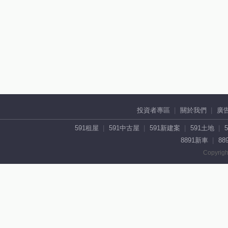
投資者專區
關於我們
廣
591租屋
591中古屋
591新建案
591土地
8891新車
88
Copyrigh