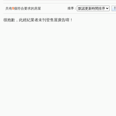
南竹路四段
中正路
油管路一段
(1)
(1)
(2)
共有
0
個符合要求的房屋
排序：
很抱歉，此經紀業者未刊登售屋廣告唷！