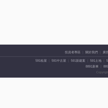
投資者專區
關於我們
廣
591租屋
591中古屋
591新建案
591土地
8891新車
88
Copyrigh