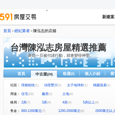
新建案
首頁
經紀業者
陳泓志的店舖
>
>
台灣陳泓志房屋精選推薦
夢想一旦被付諸行動，就會變得神聖。
首頁
租屋
個人介紹
留
中古屋
(0)
(24)
社區：
璟都柏悅
佳陞豐川
太子地球村
桃園居易
(1)
(2)
(1)
(1)
竹城大阪
中悅花園廣場
大聯邦六七八期
宜誠
(1)
(1)
(1)
用途：
住宅
廠房
土地
(16)
(1)
(4)
青淞
水漾花園
曼哈頓
合輝達觀
吉安一
(1)
(1)
(1)
(2)
格局：
2房
3房
4房
5房以上
(7)
(4)
(4)
(4)
南美街
中山路
中華路
崁頭厝段
六福一
(1)
(1)
(1)
(1)
吉林路
六福路
奉化路
南崁路一段
南山
(1)
(1)
(1)
(2)
售金：
800-1200萬元
1200-2000萬元
2000萬元以
(7)
(9)