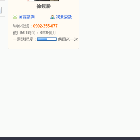
徐鏡勝
留言諮詢
我要委託
聯絡電話：
0902-355-077
使用591時間：8年9個月
一週活躍度：
偶爾來一次