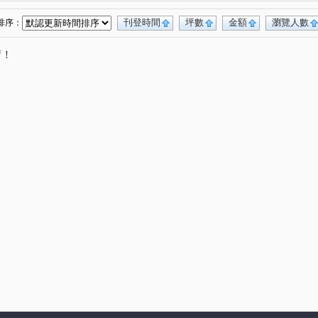
都峰苑二期
現代金典
合輝新都悅
(1)
(1)
(1)
幸福公園百合館
金門街
藝文街
中港路
(1)
(1)
(1)
(3)
刊登時間
坪數
金額
瀏覽人數
排序：
路
西盛街
新樹路
中和街
(3)
(1)
(1)
(2)
唷！
公園一路
新生街
新北大道七段
(1)
(1)
(1)
壽街
仁愛路
化成路
福美街
(1)
(1)
(1)
(1)