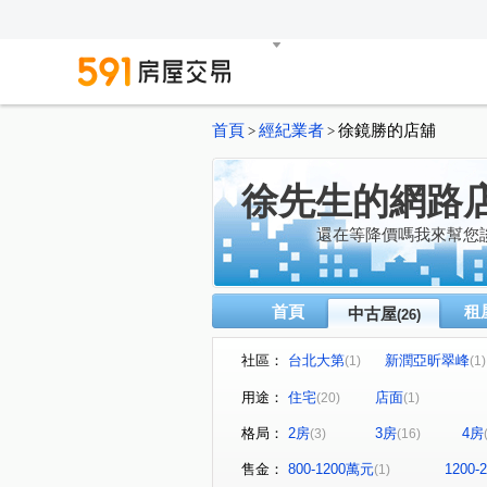
首頁
經紀業者
徐鏡勝的店舖
>
>
徐先生的網路
還在等降價嗎我來幫您
首頁
租
中古屋
(26)
社區：
台北大第
新潤亞昕翠峰
(1)
(1)
0902355077徐先生推薦
(1)
用途：
住宅
店面
(20)
(1)
新富都藝術首席
世界盃一
(1)
格局：
2房
3房
4房
(3)
(16)
全球家年華
新潤都峰苑一
(1)
東帝士金銀座廣場
中華大
(1)
售金：
800-1200萬元
1200
(1)