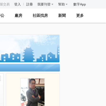
房屋交易
登入
註冊
我要刊登
幫助
數字App
辦公
廠房
社區找房
新聞
更多