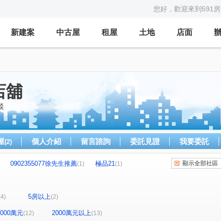
您好，歡迎來到591
新建案
中古屋
租屋
土地
店面
店舖
談
屋
個人介紹
留言諮詢
委託見證
我要委託
(2)
0902355077徐先生推薦
極品21
顯示全部社區
(1)
(1)
百邑富都匯
新富邑
敦南社區
(1)
(1)
(1)
期二期(雪梨區/雅典區)
海牙
翔譽天心大樓
(1)
(1)
(1)
5房以上
(4)
(2)
期
禾蓮心家園
江南園林
伊吉邦
(1)
(1)
(1)
(1)
都心
一道彩虹田園小城
(1)
(1)
-2000萬元
2000萬元以上
(12)
(13)