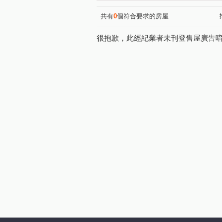
徐先生推薦0902355077
(1)
徐先生推薦0902355077
(1)
共有
0
個符合要求的房屋
思源路
中信街
中央
(2)
(1)
很抱歉，此經紀業者未刊登售屋廣告
中正路
泰林路二段
(1)
(1)
民安西路
昌明街
福
(1)
(1)