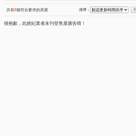
徐先生推薦0902355077
都峰苑二期
現代金典
(1)
(1)
(1)
徐先生推薦0902355077
幸福公園百合館
藝文街
(1)
(1)
(1)
共有
0
個符合要求的房屋
排序：
中信街
中央路
西盛街
新樹路
中和街
(1)
(3)
(1)
(1)
(2)
很抱歉，此經紀業者未刊登售屋廣告唷！
泰林路二段
公園一路
新生街
新北大道七段
(1)
(1)
(1)
(1)
昌明街
福壽街
仁愛路
化成路
福美街
(1)
(1)
(1)
(1)
(1)