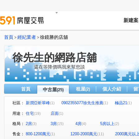
新建案
首頁
經紀業者
徐鏡勝的店舖
>
>
徐先生的網路店舖
還在等降價嗎我來幫您談
首頁
租屋
個人介紹
留
中古屋
(2)
(25)
社區：
新潤亞昕翠峰
0902355077徐先生推薦
極品21
(1)
(1)
(1)
0902355077徐先生推薦
百邑富都匯
新富邑
敦
(1)
(1)
(1)
用途：
住宅
店面
(19)
(1)
新富都藝術首席
世界盃一期二期(雪梨區/雅典區)
海
(1)
(1)
格局：
2房
3房
4房
5房以上
(3)
(15)
(4)
(2)
全球家年華
新潤都峰苑一期
禾蓮心家園
江南
(1)
(1)
(1)
東帝士金銀座廣場
中華大都心
一道彩虹田園小城
(1)
(1)
(1)
售金：
800-1200萬元
1200-2000萬元
2000萬元以
(1)
(11)