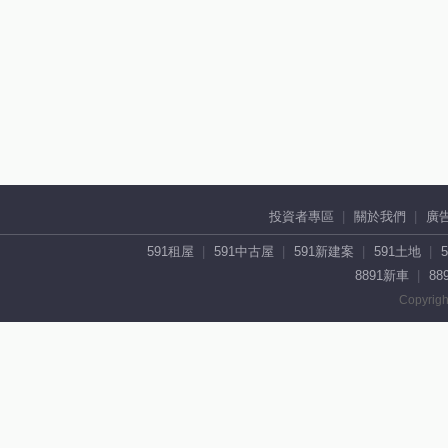
投資者專區
關於我們
廣
591租屋
591中古屋
591新建案
591土地
8891新車
88
Copyrigh