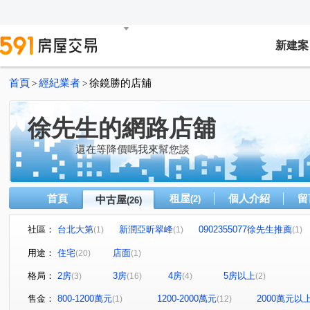
新建案
首頁
經紀業者
徐鏡勝的店舖
>
>
徐先生的網路店舖
還在等降價嗎我來幫您談
首頁
租屋
個人介紹
留
中古屋
(2)
(26)
社區：
台北大第
新潤亞昕翠峰
0902355077徐先生推薦
(1)
(1)
(1)
0902355077徐先生推薦
百邑富都匯
新富邑
敦
(1)
(1)
(1)
用途：
住宅
店面
(20)
(1)
新富都藝術首席
世界盃一期二期(雪梨區/雅典區)
海
(1)
(1)
格局：
2房
3房
4房
5房以上
(3)
(16)
(4)
(2)
全球家年華
新潤都峰苑一期
禾蓮心家園
江南
(1)
(1)
(1)
東帝士金銀座廣場
中華大都心
一道彩虹田園小城
(1)
(1)
(1)
售金：
800-1200萬元
1200-2000萬元
2000萬元以
(1)
(12)