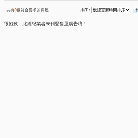
徐先生推薦0902355077
都峰苑二期
現代金典
(1)
(1)
(1)
徐先生推薦0902355077
幸福公園百合館
金門街
(1)
(1)
(1)
共有
0
個符合要求的房屋
排序：
思源路
中信街
中央路
西盛街
新樹路
(2)
(1)
(3)
(1)
(1)
很抱歉，此經紀業者未刊登售屋廣告唷！
中正路
泰林路二段
公園一路
新生街
新
(1)
(1)
(1)
(1)
民安西路
昌明街
福壽街
仁愛路
化成路
(1)
(1)
(1)
(1)
(